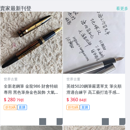
賣家最新刊登
看更多
世界古董
世界古董
全新老鋼筆 金龍986 財會特細
英雄5020鋼筆嚴選單支 筆尖順
專用 黑色筆身金色裝飾 大氣順
滑適合練字 高工藝打造手感佳
滑好寫 小明尖 筆夾輕微氧化
英雄5020 鋪筆 卡其色 鉑金鍍
$ 280
$ 360
79折
84折
無損毫毛 新手舊藏共賞 財會鋼
工藝 經典款式 英雄5020 鋪筆
折扣碼
直購
折扣碼
直購
筆 傳承工藝 滑動自如 古典風
時尚經典 字體工整