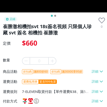
店鋪
崔勝澈相機拍svt 18s簽名視頻 只限個人珍
0
藏 svt 簽名 相機拍 崔勝澈
$660
定價
數量
商品活動
折扣碼
滿800折60
折扣碼
滿30000享95折
運費活動
運費抵用券
驚喜$99免運
運費規則
7-ELEVEN取貨付款【單件運費$38、滿5件
或消費滿$1298免運費】、7-ELEVEN取貨
付款方式
不付款【免運費】、萊爾富取貨付款【單件