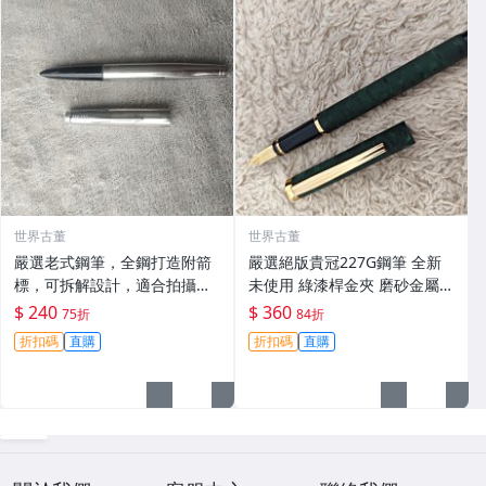
世界古董
世界古董
嚴選老式鋼筆，全鋼打造附箭
嚴選絕版貴冠227G鋼筆 全新
標，可拆解設計，適合拍攝與
未使用 綠漆桿金夾 磨砂金屬外
收藏。影視道具好選擇。 老鋼
殼 大明尖飽滿墨水 試寫順滑
$ 240
$ 360
75折
84折
筆 電影道具 雑貨收藏
適合收藏使用 老鋼筆 條件好
折扣碼
直購
折扣碼
直購
銑筆