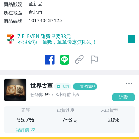
運費$60、滿5件或消費滿$1298免運
全新品
商品狀況
費】、宅配/貨運【單件運費$120、滿5件
台北市
所在地區
或消費滿$1598免運費】
101740437125
商品編號
7-ELEVEN 運費只要
38
元
不限金額、筆數，筆筆優惠無限次！
世界古董
店鋪
實名驗證
粉絲數
69
8小時前上線
追蹤
7
正評
出貨速度
未出貨率
96.7%
7~8
20%
天
總評價
28