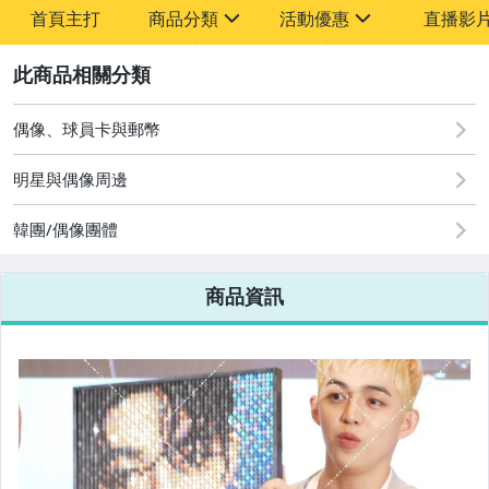
首頁主打
商品分類
活動優惠
直播影
sign
sign
2
其它
[全店] 粉絲專享
[全店] 周年慶
偶像、球員卡與郵幣
明星與偶像周邊
韓團/偶像團體
商品資訊