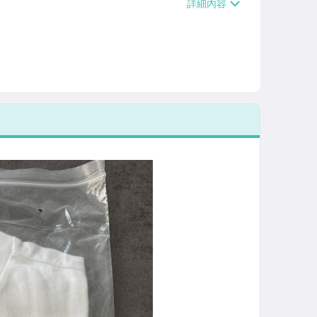
/貨運【單件運費$120、滿5件或消費滿