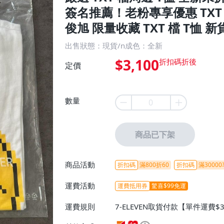
簽名推薦！老粉專享優惠 TXT
俊旭 限量收藏 TXT 檔 T恤 新
出售狀態：現貨/n成色：全新
$3,100
定價
數量
商品已下架
商品活動
折扣碼
滿800折60
折扣碼
滿30000
運費活動
運費抵用券
驚喜$99免運
運費規則
7-ELEVEN取貨付款【單件運費$
ELEVEN取貨不付款【免運費】