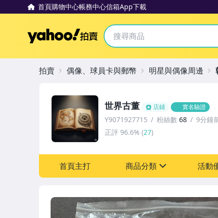
首頁
購物中心
帳務中心
信箱
App下載
Yahoo拍賣
拍賣
偶像、球員卡與郵幣
明星與偶像周邊
世界古董
店鋪
實名驗證
Y9071927715
粉絲數
68
9分鐘
正評
96.6%
(
27
)
首頁主打
商品分類
活動
sign
其它
[全店] 粉絲專享
[全店] 周年慶