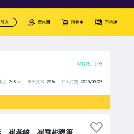
登入
賣東西
購物車
即時通
關於我
分享
速度
7~8
天
未出貨率
22%
加入時間
2025/05/03
新未拆，崔孝峻、崔秀彬親筆