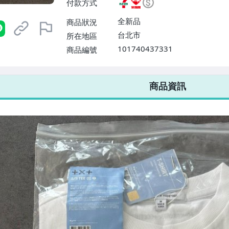
付款方式
或消費滿$1298免運費】、宅配
$1598免運費】
全新品
商品狀況
台北市
所在地區
101740437331
商品編號
7-ELEVEN 運費只要
38
元
不限金額、筆數，筆筆優惠無限次！
商品資訊