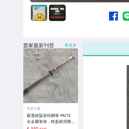
賣家最新刊登
看更多
世界古董
嚴選絕版派特鋼筆 PAITE
全金屬筆身，輕盈耐用勝
過普通筆款。銀色條紋設
$ 340