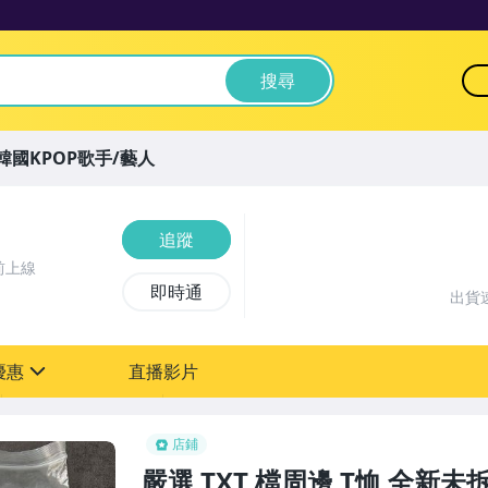
搜尋
韓國KPOP歌手/藝人
追蹤
前上線
即時通
出貨
優惠
直播影片
sign
店鋪
嚴選 TXT 檔周邊 T恤 全