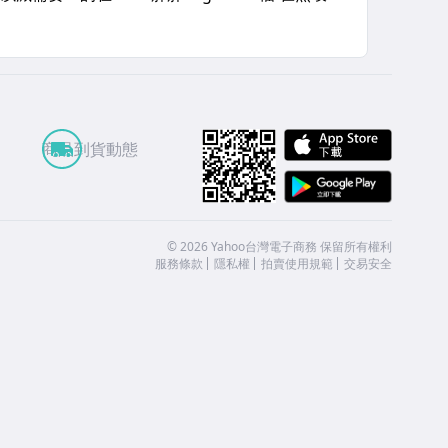
APP St
商品到貨動態
Google
©
2026
Yahoo台灣電子商務 保留所有權利
服務條款
隱私權
拍賣使用規範
交易安全