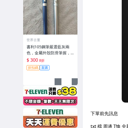
世界古董
書利105鋼筆嚴選藍灰兩
色，金屬外殼防滑筆握，
奇特筆尖首次亮相可多面
$ 300
8折
書寫 紅藍黑 書利105鋼筆
折扣碼
直購
嚴選藍灰兩色，金屬外殼
防滑筆握，奇特筆尖首次
亮相可多面書