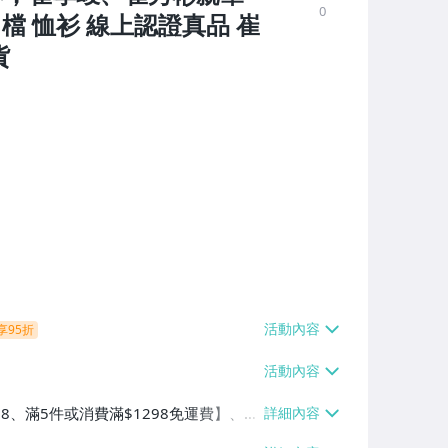
0
 檔 恤衫 線上認證真品 崔
貨
享95折
38、滿5件或消費滿$1298免運費】、7-
、萊爾富取貨付款【單件運費$60、滿5件