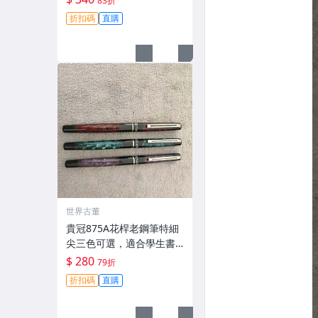
83折
計搭配黑金配件，展現高
折扣碼
直購
級風採。類似派克小明尖0.
5mm筆芯，滑順書寫帶微
阻尼感
世界古董
貴冠875A花桿老鋼筆特細
尖三色可選，適合學生書
寫筆記與練字數量有限嚴
$ 280
79折
選推薦 875a 老鋼筆 鎳合
折扣碼
直購
金 筆尖