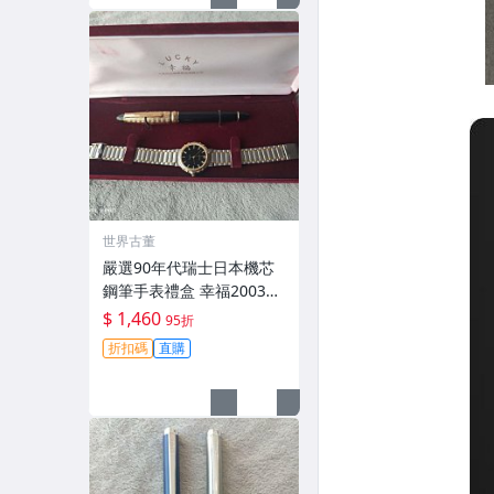
世界古董
嚴選90年代瑞士日本機芯
鋼筆手表禮盒 幸福2003做
工優良 全新未使用 稀有鋼
$ 1,460
95折
筆 時計 手錶
折扣碼
直購