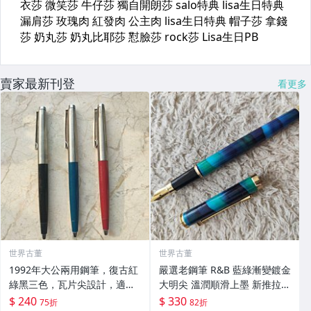
賣家最新刊登
看更多
世界古董
世界古董
1992年大公兩用鋼筆，復古紅
嚴選老鋼筆 R&B 藍綠漸變鍍金
綠黑三色，瓦片尖設計，適合
大明尖 溫潤順滑上墨 新推拉器
練字與日用收藏。 92年 大公
手感佳 庫存美態 久經典藏 藍
$ 240
$ 330
75折
82折