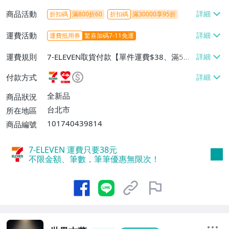
商品活動
折扣碼
滿800折60
折扣碼
滿30000享95折
運費活動
運費抵用券
驚喜加碼7-11免運
運費規則
7-ELEVEN取貨付款【單件運費$38、滿5件
或消費滿$1298免運費】、7-ELEVEN取貨
付款方式
不付款【免運費】、萊爾富取貨付款【單件
運費$60、滿5件或消費滿$1298免運
全新品
商品狀況
費】、宅配/貨運【單件運費$120、滿5件
台北市
所在地區
或消費滿$1598免運費】
101740439814
商品編號
7-ELEVEN 運費只要
38
元
不限金額、筆數，筆筆優惠無限次！