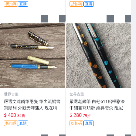
鎖金筆
綠鋼筆 大明尖 鉛筆芯
折扣碼
直購
折扣碼
直購
世界古董
世界古董
嚴選文達鋼筆兩隻 筆尖流暢書
嚴選老鋼筆 白翎611鋁桿彩漆
寫順利 外觀光澤迷人 現在特價
中細書寫順滑 經典暗尖 阻尼設
sale 收藏佳品 文房用具 字寫
計 各式用筆推薦 輕鬆練字寫作
$ 400
$ 280
85折
79折
具
業 白翎611 大眾書寫 人氣鋼筆
折扣碼
直購
折扣碼
直購
暗尖鋼筆 練字作業