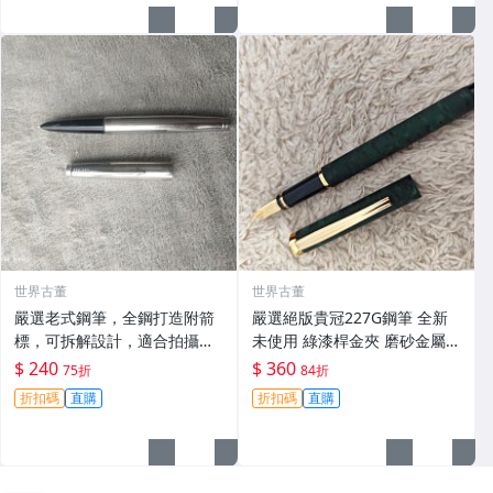
世界古董
世界古董
嚴選老式鋼筆，全鋼打造附箭
嚴選絕版貴冠227G鋼筆 全新
標，可拆解設計，適合拍攝與
未使用 綠漆桿金夾 磨砂金屬外
收藏。影視道具好選擇。 老鋼
殼 大明尖飽滿墨水 試寫順滑
$ 240
$ 360
75折
84折
筆 電影道具 雑貨收藏
適合收藏使用 老鋼筆 條件好
折扣碼
直購
折扣碼
直購
銑筆