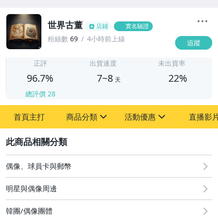
世界古董
店鋪
實名驗證
粉絲數
69
4小時前上線
追蹤
7
正評
出貨速度
未出貨率
96.7%
7~8
22%
天
總評價
28
首頁主打
商品分類
活動優惠
直播影
sign
sign
2
其它
[全店] 粉絲專享
[全店] 周年慶
偶像、球員卡與郵幣
明星與偶像周邊
韓團/偶像團體