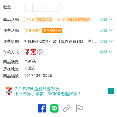
數量
商品活動
折扣碼
滿800折60
折扣碼
滿30000享95折
運費活動
運費抵用券
驚喜$99免運
運費規則
7-ELEVEN取貨付款【單件運費$38、滿5件
或消費滿$1298免運費】、7-ELEVEN取貨
付款方式
不付款【免運費】、萊爾富取貨付款【單件
運費$60、滿5件或消費滿$1298免運
全新品
商品狀況
費】、宅配/貨運【單件運費$120、滿5件
台北市
所在地區
或消費滿$1598免運費】
101740440526
商品編號
7-ELEVEN 運費只要
38
元
不限金額、筆數，筆筆優惠無限次！