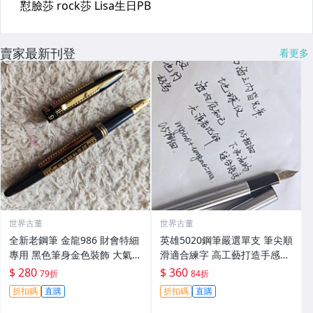
賣家最新刊登
看更多
世界古董
世界古董
全新老鋼筆 金龍986 財會特細
英雄5020鋼筆嚴選單支 筆尖順
專用 黑色筆身金色裝飾 大氣順
滑適合練字 高工藝打造手感佳
滑好寫 小明尖 筆夾輕微氧化
英雄5020 鋪筆 卡其色 鉑金鍍
$ 280
$ 360
79折
84折
無損毫毛 新手舊藏共賞 財會鋼
工藝 經典款式 英雄5020 鋪筆
折扣碼
直購
折扣碼
直購
筆 傳承工藝 滑動自如 古典風
時尚經典 字體工整