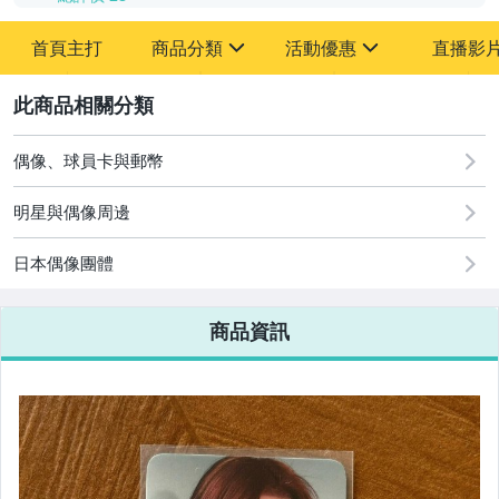
首頁主打
商品分類
活動優惠
直播影
sign
sign
2
其它
[全店] 粉絲專享
[全店] 周年慶
偶像、球員卡與郵幣
明星與偶像周邊
日本偶像團體
商品資訊