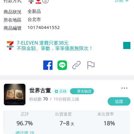
付款方式
不付款【免運費】、萊爾富取貨付款【單件
運費$60、滿5件或消費滿$1298免運
全新品
商品狀況
費】、宅配/貨運【單件運費$120、滿5件
台北市
所在地區
或消費滿$1598免運費】
101740441552
商品編號
7-ELEVEN 運費只要
38
元
不限金額、筆數，筆筆優惠無限次！
世界古董
店鋪
實名驗證
粉絲數
70
10分鐘前上線
追蹤
7
正評
出貨速度
未出貨率
96.7%
7~8
18%
天
總評價
28