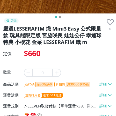
店鋪
嚴選LESSERAFIM 熾 Mini3 Easy 公式限量
0
款 玩具熊限定版 宮脇咲良 娃娃公仔 幸運球
特典 小櫻花 金采 LESSERAFIM 熾 m
$660
定價
數量
商品活動
折扣碼
滿800折60
折扣碼
滿30000享95折
運費活動
運費抵用券
週末7-11免運
運費規則
7-ELEVEN取貨付款【單件運費$38、滿5件
或消費滿$1298免運費】、7-ELEVEN取貨