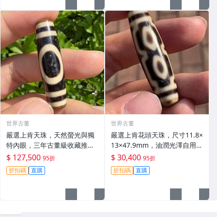
世界古董
世界古董
嚴選上肯天珠，天然螢光與獨
嚴選上肯花頭天珠，尺寸11.8×
特內眼，三年古董級收藏推
13×47.9mm，油潤光澤自用佳
薦。天珠 玉石 天地天珠
品 帝王四眼天珠、斷補裝飾收
$ 127,500
$ 30,400
95折
95折
藏級別 四眼天珠、老料天珠、
折扣碼
直購
折扣碼
直購
帝王天珠