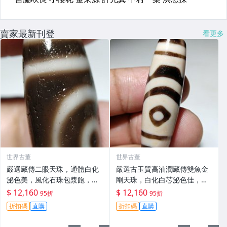
賣家最新刊登
看更多
世界古董
世界古董
嚴選藏傳二眼天珠，通體白化
嚴選古玉質高油潤藏傳雙魚金
泌色美，風化石珠包漿飽，手
剛天珠，白化白芯泌色佳，手
工打磨具韻味 二眼天珠 白化
磨老料風華飽滿，尺寸10mm
$ 12,160
$ 12,160
95折
95折
泓色
雙魚天珠 白化泌色 玉質
折扣碼
直購
折扣碼
直購