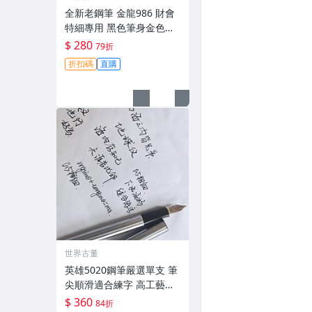
全新老鋼筆 金龍986 財會
特細專用 黑色筆身金色裝
飾 大氣順滑好寫 小明尖 筆
$ 280
79折
夾輕微氧化 無損毫毛 新手
折扣碼
直購
舊藏共賞 財會鋼筆 傳承工
藝 滑動自如 古典風
世界古董
英雄5020鋼筆嚴選單支 筆
尖順滑適合練字 高工藝打
造手感佳 英雄5020 鋪筆
$ 360
84折