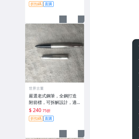
卡其色 鉑金鍍工藝 經典款
折扣碼
直購
式 英雄5020 鋪筆 時尚經
典 字體工整
世界古董
嚴選老式鋼筆，全鋼打造
附箭標，可拆解設計，適
合拍攝與收藏。影視道具
$ 240
75折
好選擇。 老鋼筆 電影道具
折扣碼
直購
雑貨收藏