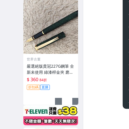
世界古董
嚴選絕版貴冠227G鋼筆 全
新未使用 綠漆桿金夾 磨砂
金屬外殼 大明尖飽滿墨水
$ 360
84折
試寫順滑 適合收藏使用 老
折扣碼
直購
鋼筆 條件好 銑筆