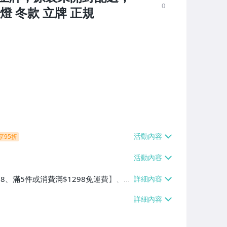
0
 冬款 立牌 正規
享95折
38、滿5件或消費滿$1298免運費】、7-
、萊爾富取貨付款【單件運費$60、滿5件
/貨運【單件運費$120、滿5件或消費滿