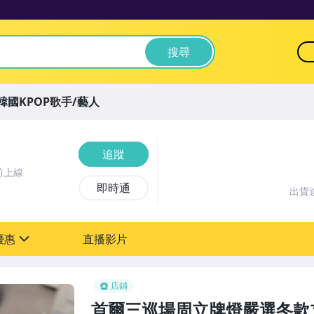
搜尋
韓國KPOP歌手/藝人
追蹤
前上線
即時通
出貨
優惠
直播影片
sign
店鋪
首爾三巡場周立牌燈嚴選冬款