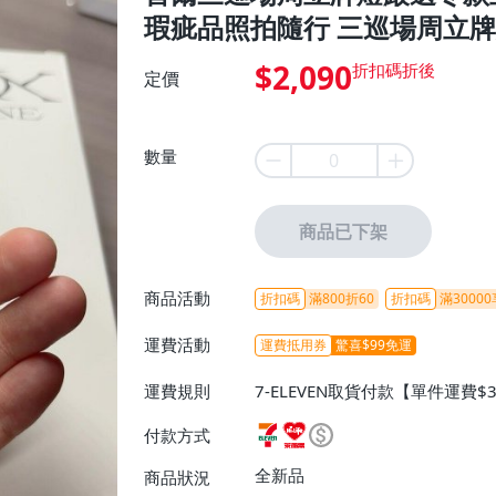
瑕疵品照拍隨行 三巡場周立牌燈
$2,090
定價
數量
商品已下架
商品活動
折扣碼
滿800折60
折扣碼
滿30000
運費活動
運費抵用券
驚喜$99免運
運費規則
7-ELEVEN取貨付款【單件運費$
ELEVEN取貨不付款【免運費】
付款方式
或消費滿$1298免運費】、宅配
$1598免運費】
全新品
商品狀況