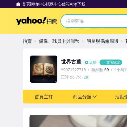
首頁
購物中心
帳務中心
信箱
App下載
Yahoo拍賣
拍賣
偶像、球員卡與郵幣
明星與偶像周邊
世界古董
店鋪
實名驗證
Y9071927715
粉絲數
69
4小時
正評
96.7%
(
28
)
首頁主打
商品分類
活動
sign
其它
[全店] 粉絲專享
[全店] 周年慶