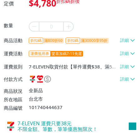
$4,780
定價
數量
商品活動
折扣碼
滿800折60
折扣碼
滿30000享95折
運費活動
運費抵用券
驚喜加碼7-11免運
運費規則
7-ELEVEN取貨付款【單件運費$38、滿5件
或消費滿$1298免運費】、7-ELEVEN取貨
付款方式
不付款【免運費】、萊爾富取貨付款【單件
運費$60、滿5件或消費滿$1298免運
全新品
商品狀況
費】、宅配/貨運【單件運費$120、滿5件
台北市
所在地區
或消費滿$1598免運費】
101740444637
商品編號
7-ELEVEN 運費只要
38
元
不限金額、筆數，筆筆優惠無限次！