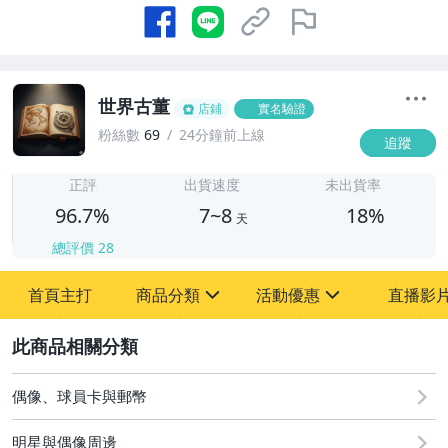
世界古董
店鋪
實名驗證
粉絲數
69
24分鐘前上線
追蹤
7
正評
出貨速度
未出貨率
96.7%
7~8
18%
天
總評價
28
首頁主打
商品分類
活動優惠
直播影
sign
sign
2
其它
[全店] 粉絲專享
[全店] 周年慶
偶像、球員卡與郵幣
明星與偶像周邊