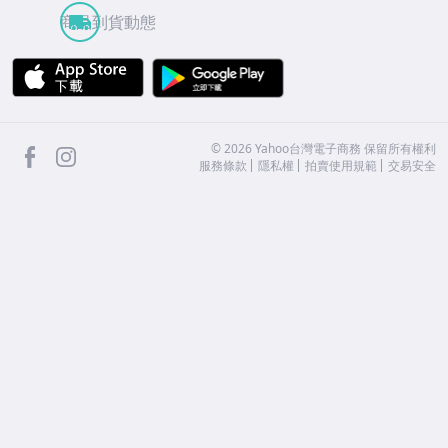
商品到貨動態
APP Store
Google Play
facebook
Instagram
©
2026
Yahoo台灣電子商務 保留所有權利
服務條款
隱私權
拍賣使用規範
交易安全