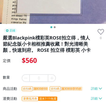
店鋪
嚴選Blackpink樸彩英ROSE拍立得，情人
0
節紀念版小卡相框推薦收藏！對光清晰美
顏，快速到府。 ROSE 拍立得 樸彩英 小卡
$560
定價
數量
商品活動
折扣碼
滿800折60
折扣碼
滿30000享95折
運費活動
運費抵用券
週末7-11免運