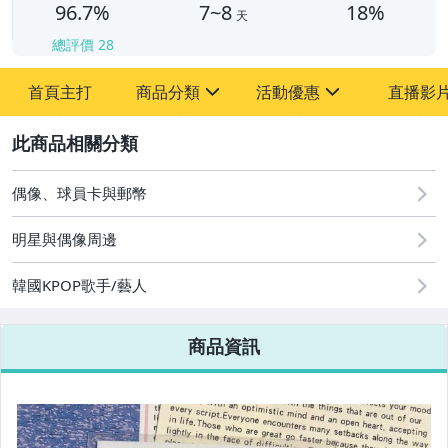
96.7%
7~8
18%
天
總評價
28
首頁主打
商品分類
活動優惠
直播影
sign
sign
2
其它
[全店] 粉絲專享
[全店] 周年慶
偶像、球員卡與郵幣
明星與偶像周邊
韓國KPOP歌手/藝人
商品資訊