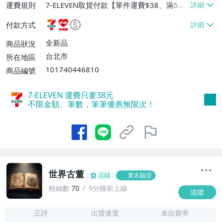
運費規則
7-ELEVEN取貨付款【單件運費$38、滿5件
或消費滿$1298免運費】、7-ELEVEN取貨
付款方式
不付款【免運費】、萊爾富取貨付款【單件
運費$60、滿5件或消費滿$1298免運
全新品
商品狀況
費】、宅配/貨運【單件運費$120、滿5件
台北市
所在地區
或消費滿$1598免運費】
101740446810
商品編號
7-ELEVEN 運費只要
38
元
不限金額、筆數，筆筆優惠無限次！
世界古董
店鋪
實名驗證
粉絲數
70
9分鐘前上線
追蹤
7
正評
出貨速度
未出貨率