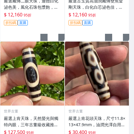
嚴選藏傳二眼天珠，通體白化
嚴選古玉質高油潤藏傳雙魚金
泌色美，風化石珠包漿飽，手
剛天珠，白化白芯泌色佳，手
工打磨具韻味 二眼天珠 白化
磨老料風華飽滿，尺寸10mm
$ 12,160
$ 12,160
95折
95折
泓色
雙魚天珠 白化泌色 玉質
折扣碼
直購
折扣碼
直購
世界古董
世界古董
嚴選上肯天珠，天然螢光與獨
嚴選上肯花頭天珠，尺寸11.8×
特內眼，三年古董級收藏推
13×47.9mm，油潤光澤自用佳
薦。天珠 玉石 天地天珠
品 帝王四眼天珠、斷補裝飾收
$ 127,500
$ 30,400
95折
95折