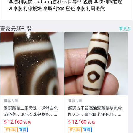
賣家最新刊登
看更多
世界古董
世界古董
嚴選藏傳二眼天珠，通體白化
嚴選古玉質高油潤藏傳雙魚金
泌色美，風化石珠包漿飽，手
剛天珠，白化白芯泌色佳，手
工打磨具韻味 二眼天珠 白化
磨老料風華飽滿，尺寸10mm
$ 12,160
$ 12,160
95折
95折
泓色
雙魚天珠 白化泌色 玉質
折扣碼
直購
折扣碼
直購