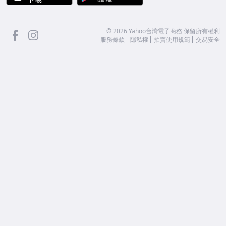
facebook
Instagram
©
2026
Yahoo台灣電子商務 保留所有權利
服務條款
隱私權
拍賣使用規範
交易安全