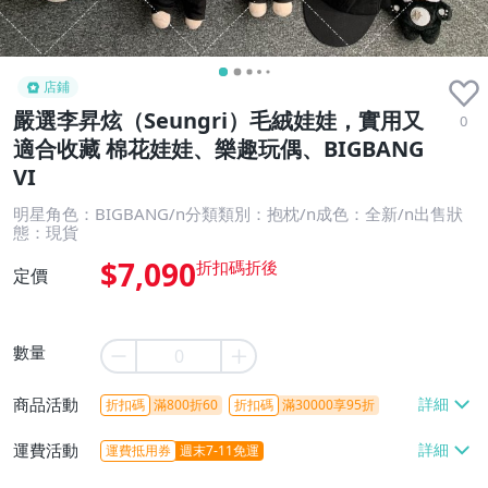
店鋪
嚴選李昇炫（Seungri）毛絨娃娃，實用又
0
適合收藏 棉花娃娃、樂趣玩偶、BIGBANG
VI
明星角色：BIGBANG/n分類類別：抱枕/n成色：全新/n出售狀
態：現貨
$7,090
定價
數量
商品活動
折扣碼
滿800折60
折扣碼
滿30000享95折
運費活動
運費抵用券
週末7-11免運