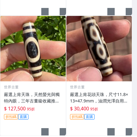
世界古董
世界古董
嚴選上肯天珠，天然螢光與獨
嚴選上肯花頭天珠，尺寸11.8×
特內眼，三年古董級收藏推
13×47.9mm，油潤光澤自用佳
薦。天珠 玉石 天地天珠
品 帝王四眼天珠、斷補裝飾收
$ 127,500
$ 30,400
95折
95折
藏級別 四眼天珠、老料天珠、
折扣碼
直購
折扣碼
直購
帝王天珠