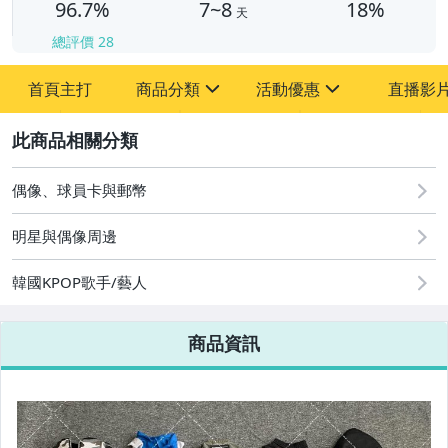
96.7%
7~8
18%
天
總評價
28
首頁主打
商品分類
活動優惠
直播影
sign
sign
2
其它
[全店] 粉絲專享
[全店] 周年慶
偶像、球員卡與郵幣
明星與偶像周邊
韓國KPOP歌手/藝人
商品資訊