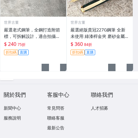
世界古董
世界古董
嚴選老式鋼筆，全鋼打造附箭
嚴選絕版貴冠227G鋼筆 全新
標，可拆解設計，適合拍攝與
未使用 綠漆桿金夾 磨砂金屬外
收藏。影視道具好選擇。 老鋼
殼 大明尖飽滿墨水 試寫順滑
$ 240
$ 360
75折
84折
筆 電影道具 雑貨收藏
適合收藏使用 老鋼筆 條件好
折扣碼
直購
折扣碼
直購
銑筆
關於我們
客服中心
聯絡我們
新聞中心
常見問答
人才招募
服務說明
聯絡客服
最新公告