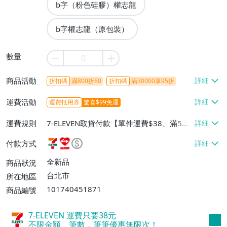
b字（粉色硅膠）權志龍
b字權志龍（原包裝）
數量
商品活動
折扣碼
滿800折60
折扣碼
滿30000享95折
運費活動
運費抵用券
驚喜$99免運
運費規則
7-ELEVEN取貨付款【單件運費$38、滿5件
或消費滿$1298免運費】、7-ELEVEN取貨
付款方式
不付款【免運費】、萊爾富取貨付款【單件
運費$60、滿5件或消費滿$1298免運
全新品
商品狀況
費】、宅配/貨運【單件運費$120、滿5件
台北市
所在地區
或消費滿$1598免運費】
101740451871
商品編號
7-ELEVEN 運費只要
38
元
不限金額、筆數，筆筆優惠無限次！