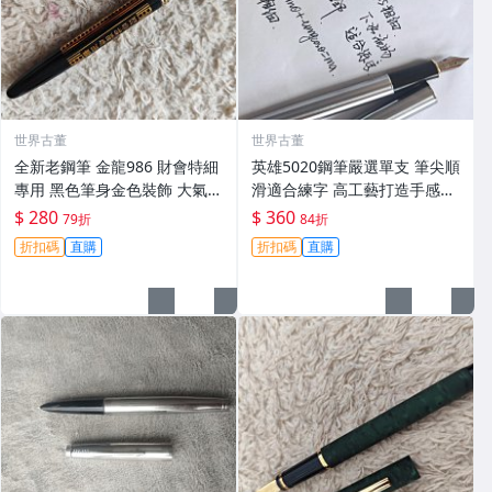
世界古董
世界古董
全新老鋼筆 金龍986 財會特細
英雄5020鋼筆嚴選單支 筆尖順
專用 黑色筆身金色裝飾 大氣順
滑適合練字 高工藝打造手感佳
滑好寫 小明尖 筆夾輕微氧化
英雄5020 鋪筆 卡其色 鉑金鍍
$ 280
$ 360
79折
84折
無損毫毛 新手舊藏共賞 財會鋼
工藝 經典款式 英雄5020 鋪筆
折扣碼
直購
折扣碼
直購
筆 傳承工藝 滑動自如 古典風
時尚經典 字體工整