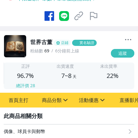
世界古董
店鋪
實名驗證
粉絲數
69
6分鐘前上線
追蹤
7
正評
出貨速度
未出貨率
96.7%
7~8
22%
天
總評價
28
首頁主打
商品分類
活動優惠
直播影
sign
sign
2
其它
[全店] 粉絲專享
[全店] 周年慶
偶像、球員卡與郵幣