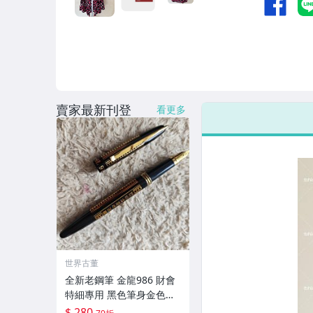
賣家最新刊登
看更多
世界古董
全新老鋼筆 金龍986 財會
特細專用 黑色筆身金色裝
飾 大氣順滑好寫 小明尖 筆
$ 280