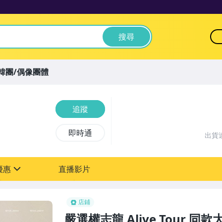
搜尋
韓團/偶像團體
追蹤
即時通
出貨
優惠
直播影片
sign
店鋪
嚴選權志龍 Alive Tour 同款大