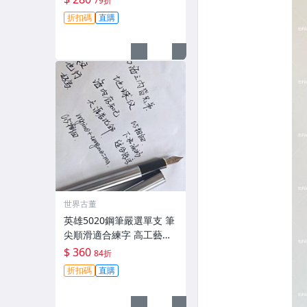
79折
夾輕微氧化 無損毫毛 新手
折扣碼
直購
舊藏共賞 財會鋼筆 傳承工
藝 滑動自如 古典風
世界古董
英雄5020鋼筆嚴選單支 筆
尖順滑適合練字 高工藝打
造手感佳 英雄5020 鋪筆
$ 360
84折
卡其色 鉑金鍍工藝 經典款
折扣碼
直購
式 英雄5020 鋪筆 時尚經
典 字體工整