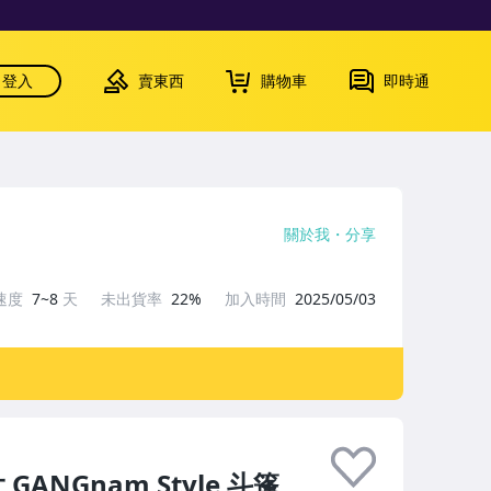
登入
賣東西
購物車
即時通
關於我
分享
速度
7~8
天
未出貨率
22%
加入時間
2025/05/03
 GANGnam Style 斗篷