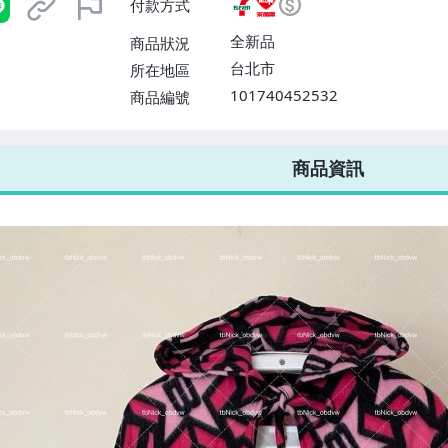
付款方式
或消費滿$1298免運費】、宅配
$1598免運費】
全新品
商品狀況
台北市
所在地區
101740452532
商品編號
7-ELEVEN 運費只要
38
元
不限金額、筆數，筆筆優惠無限次！
商品資訊