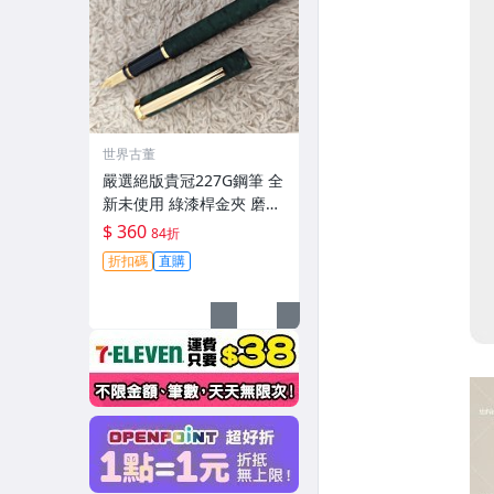
世界古董
嚴選絕版貴冠227G鋼筆 全
新未使用 綠漆桿金夾 磨砂
金屬外殼 大明尖飽滿墨水
$ 360
84折
試寫順滑 適合收藏使用 老
折扣碼
直購
鋼筆 條件好 銑筆