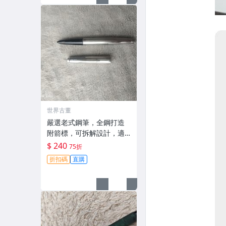
世界古董
嚴選老式鋼筆，全鋼打造
附箭標，可拆解設計，適
合拍攝與收藏。影視道具
$ 240
75折
好選擇。 老鋼筆 電影道具
折扣碼
直購
雑貨收藏