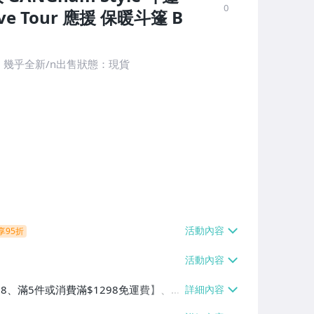
0
e Tour 應援 保暖斗篷 B
色：幾乎全新/n出售狀態：現貨
享95折
38、滿5件或消費滿$1298免運費】、7-
、萊爾富取貨付款【單件運費$60、滿5件