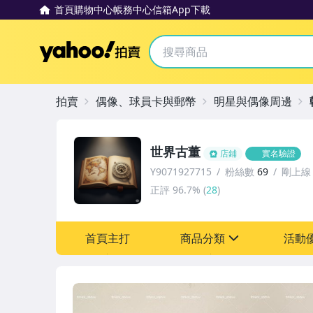
首頁
購物中心
帳務中心
信箱
App下載
Yahoo拍賣
拍賣
偶像、球員卡與郵幣
明星與偶像周邊
世界古董
店鋪
實名驗證
Y9071927715
粉絲數
69
剛上線
正評
96.7%
(
28
)
首頁主打
商品分類
活動
sign
其它
[全店] 粉絲專享
[全店] 周年慶