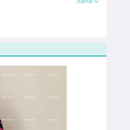
/貨運【單件運費$120、滿5件或消費滿