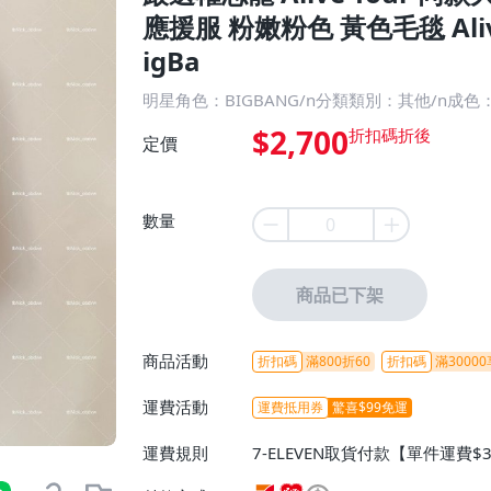
應援服 粉嫩粉色 黃色毛毯 Aliv
igBa
明星角色：BIGBANG/n分類類別：其他/n成
$2,700
定價
數量
商品已下架
商品活動
折扣碼
滿800折60
折扣碼
滿30000
運費活動
運費抵用券
驚喜$99免運
運費規則
7-ELEVEN取貨付款【單件運費$
ELEVEN取貨不付款【免運費】