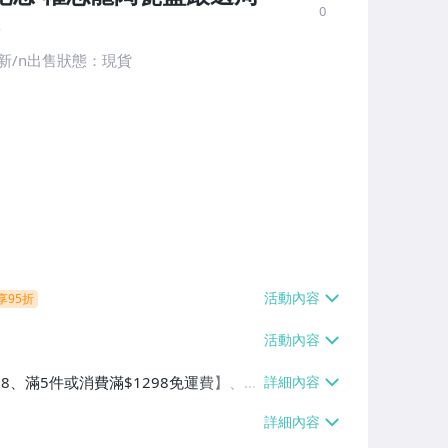
0
新/n出售狀態：現貨
享95折
38、滿5件或消費滿$1298免運費】、7-
、萊爾富取貨付款【單件運費$60、滿5件
/貨運【單件運費$120、滿5件或消費滿