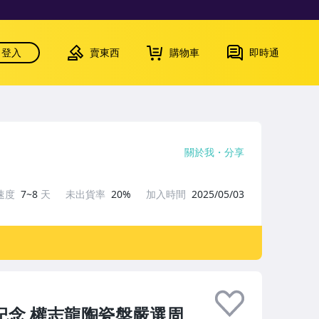
登入
賣東西
購物車
即時通
關於我
分享
速度
7~8
天
未出貨率
20%
加入時間
2025/05/03
0週年紀念 權志龍陶瓷盤嚴選周