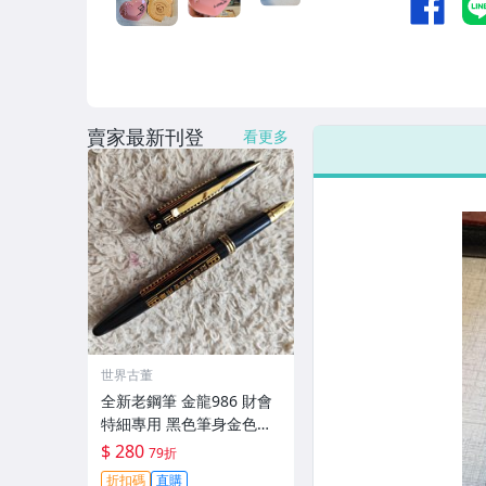
賣家最新刊登
看更多
世界古董
全新老鋼筆 金龍986 財會
特細專用 黑色筆身金色裝
飾 大氣順滑好寫 小明尖 筆
$ 280
79折
夾輕微氧化 無損毫毛 新手
折扣碼
直購