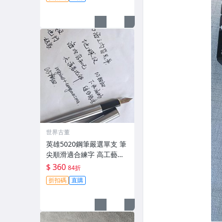
舊藏共賞 財會鋼筆 傳承工
藝 滑動自如 古典風
世界古董
英雄5020鋼筆嚴選單支 筆
尖順滑適合練字 高工藝打
造手感佳 英雄5020 鋪筆
$ 360
84折
卡其色 鉑金鍍工藝 經典款
折扣碼
直購
式 英雄5020 鋪筆 時尚經
典 字體工整