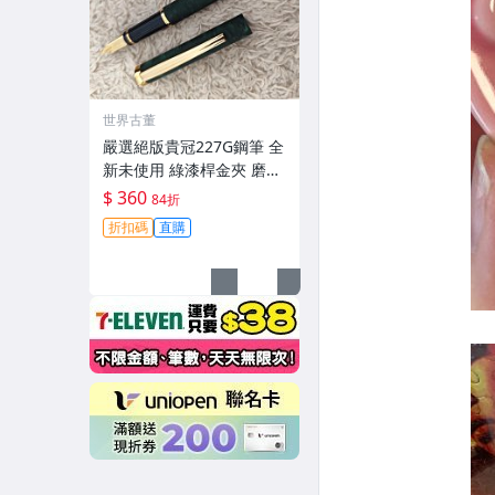
世界古董
嚴選絕版貴冠227G鋼筆 全
新未使用 綠漆桿金夾 磨砂
金屬外殼 大明尖飽滿墨水
$ 360
84折
試寫順滑 適合收藏使用 老
折扣碼
直購
鋼筆 條件好 銑筆