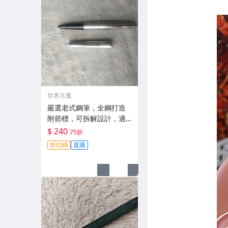
世界古董
嚴選老式鋼筆，全鋼打造
附箭標，可拆解設計，適
合拍攝與收藏。影視道具
$ 240
75折
好選擇。 老鋼筆 電影道具
折扣碼
直購
雑貨收藏