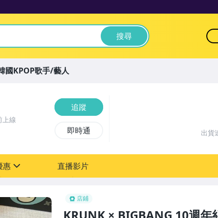
搜尋
韓國KPOP歌手/藝人
追蹤
前上線
即時通
出貨
優惠
直播影片
sign
店鋪
KRUNK × BIGBANG 1