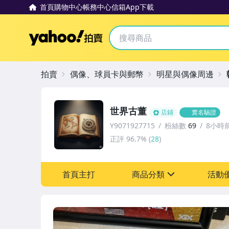
首頁
購物中心
帳務中心
信箱
App下載
Yahoo拍賣
拍賣
偶像、球員卡與郵幣
明星與偶像周邊
世界古董
店鋪
實名驗證
Y9071927715
粉絲數
69
8小時
正評
96.7%
(
28
)
首頁主打
商品分類
活動
sign
其它
[全店] 粉絲專享
[全店] 周年慶