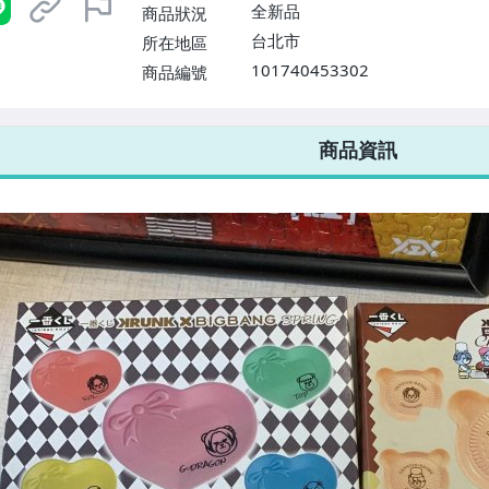
$1598免運費】
全新品
商品狀況
台北市
所在地區
101740453302
商品編號
7-ELEVEN 運費只要
38
元
不限金額、筆數，筆筆優惠無限次！
商品資訊