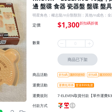
邊 盤碟 食器 瓷器盤 盤碟 盤具
明星角色：權志龍/n分類類別：其他/n成色：全
$1,300
定價
數量
商品已下架
商品活動
折扣碼
滿800折60
折扣碼
滿30000
運費活動
運費抵用券
驚喜$99免運
運費規則
7-ELEVEN取貨付款【單件運費$
ELEVEN取貨不付款【免運費】
付款方式
或消費滿$1298免運費】、宅配