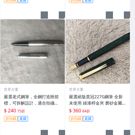
折扣碼
直購
折扣碼
直購
筆 傳承工藝 滑動自如 古典風
時尚經典 字體工整
世界古董
世界古董
嚴選老式鋼筆，全鋼打造附箭
嚴選絕版貴冠227G鋼筆 全新
標，可拆解設計，適合拍攝與
未使用 綠漆桿金夾 磨砂金屬外
收藏。影視道具好選擇。 老鋼
殼 大明尖飽滿墨水 試寫順滑
$ 240
$ 360
75折
84折
筆 電影道具 雑貨收藏
適合收藏使用 老鋼筆 條件好
折扣碼
直購
折扣碼
直購
銑筆