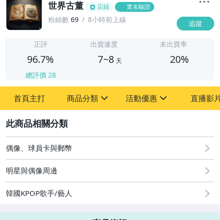
世界古董
店鋪
實名驗證
粉絲數
69
8小時前上線
追蹤
7
正評
出貨速度
未出貨率
96.7%
7~8
20%
天
總評價
28
首頁主打
商品分類
活動優惠
直播影
sign
sign
2
其它
[全店] 粉絲專享
[全店] 周年慶
偶像、球員卡與郵幣
明星與偶像周邊
韓國KPOP歌手/藝人