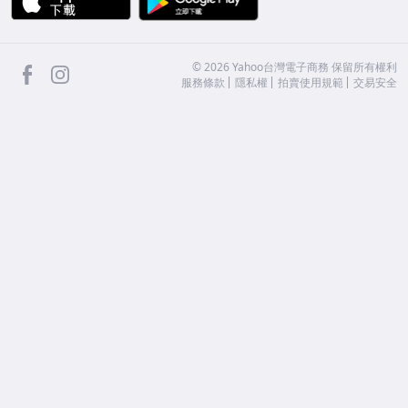
facebook
Instagram
©
2026
Yahoo台灣電子商務 保留所有權利
服務條款
隱私權
拍賣使用規範
交易安全