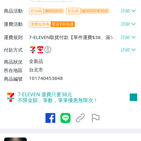
商品活動
折扣碼
滿800折60
折扣碼
滿30000享95折
運費活動
運費抵用券
驚喜$99免運
運費規則
7-ELEVEN取貨付款【單件運費$38、滿5件
或消費滿$1298免運費】、7-ELEVEN取貨
付款方式
不付款【免運費】、萊爾富取貨付款【單件
運費$60、滿5件或消費滿$1298免運
全新品
商品狀況
費】、宅配/貨運【單件運費$120、滿5件
台北市
所在地區
或消費滿$1598免運費】
101740453848
商品編號
7-ELEVEN 運費只要
38
元
不限金額、筆數，筆筆優惠無限次！