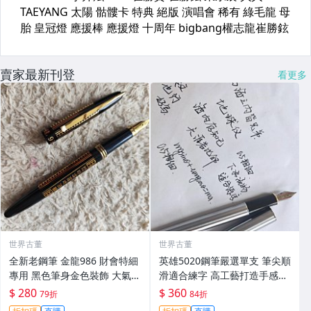
賣家最新刊登
看更多
世界古董
世界古董
全新老鋼筆 金龍986 財會特細
英雄5020鋼筆嚴選單支 筆尖順
專用 黑色筆身金色裝飾 大氣順
滑適合練字 高工藝打造手感佳
滑好寫 小明尖 筆夾輕微氧化
英雄5020 鋪筆 卡其色 鉑金鍍
$ 280
$ 360
79折
84折
無損毫毛 新手舊藏共賞 財會鋼
工藝 經典款式 英雄5020 鋪筆