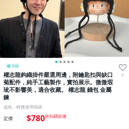
店鋪
權志龍鉤織掛件嚴選周邊，附鑰匙扣與缺口
0
菊配件，純手工藝製作，實拍展示。微微瑕
玼不影響美，適合收藏。 權志龍 錢包 金屬
鍊
成色：輕微使用痕跡
$780
定價