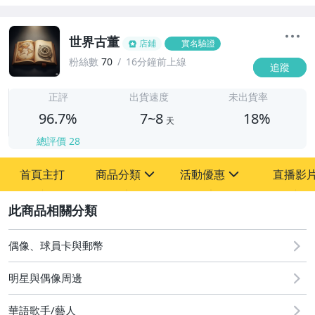
世界古董
店鋪
實名驗證
粉絲數
70
16分鐘前上線
追蹤
7
正評
出貨速度
未出貨率
96.7%
7~8
18%
天
總評價
28
首頁主打
商品分類
活動優惠
直播影
sign
sign
2
其它
[全店] 粉絲專享
[全店] 周年慶
偶像、球員卡與郵幣
明星與偶像周邊
華語歌手/藝人