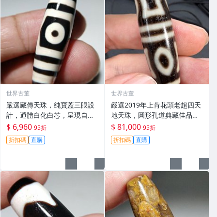
世界古董
世界古董
嚴選藏傳天珠，純寶蓋三眼設
嚴選2019年上肯花頭老超四天
計，通體白化白芯，呈現自然
地天珠，圓形孔道典藏佳品，
風化美，手磨老料工藝獨特，
花頭絕版難得一見。收藏推薦
$ 6,960
$ 81,000
95折
95折
適合收藏把玩。天珠 mm 天珠
天地天珠 老超 四天
折扣碼
直購
折扣碼
直購
白化芯 風化包漿