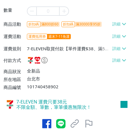
數量
商品活動
折扣碼
滿800折60
折扣碼
滿30000享95折
運費活動
運費抵用券
週末7-11免運
運費規則
7-ELEVEN取貨付款【單件運費$38、滿5件
或消費滿$1298免運費】、7-ELEVEN取貨
付款方式
不付款【免運費】、萊爾富取貨付款【單件
運費$60、滿5件或消費滿$1298免運
全新品
商品狀況
費】、宅配/貨運【單件運費$120、滿5件
台北市
所在地區
或消費滿$1598免運費】
101740458902
商品編號
7-ELEVEN 運費只要
38
元
不限金額、筆數，筆筆優惠無限次！