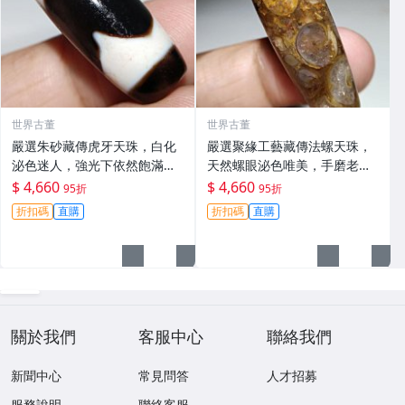
世界古董
世界古董
嚴選朱砂藏傳虎牙天珠，白化
嚴選聚緣工藝藏傳法螺天珠，
泌色迷人，強光下依然飽滿，
天然螺眼泌色唯美，手磨老料
天然朱砂點鑲嵌，手工精心手
隨形，風化包漿飽滿，尺寸m
$ 4,660
$ 4,660
95折
95折
磨，歷久風化包漿美，適合收
m 推薦 天然天珠 法螺天珠
折扣碼
直購
折扣碼
直購
藏家珍藏。 朱砂 天珠 老料
關於我們
客服中心
聯絡我們
新聞中心
常見問答
人才招募
服務說明
聯絡客服