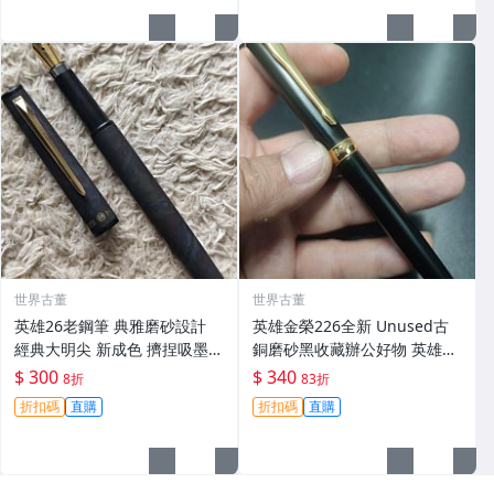
世界古董
世界古董
英雄26老鋼筆 典雅磨砂設計
英雄金榮226全新 Unused古
經典大明尖 新成色 擠捏吸墨
銅磨砂黑收藏辦公好物 英雄鋼
筆尖 細節上墨 鎖定收藏 2018
筆 國產 名筆 業界推薦 抗磨耐
$ 300
$ 340
8折
83折
新款 銚筆 國產鋼筆
用
折扣碼
直購
折扣碼
直購