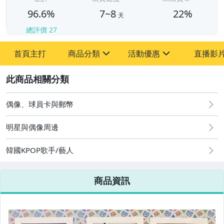
96.6%
7~8
22%
天
總評價
27
首頁主打
商品分類
活動優惠
直播影
sign
sign
2
其它
[全店] 粉絲專享
[全店] 周年慶
偶像、球員卡與郵幣
明星與偶像周邊
韓國KPOP歌手/藝人
商品資訊