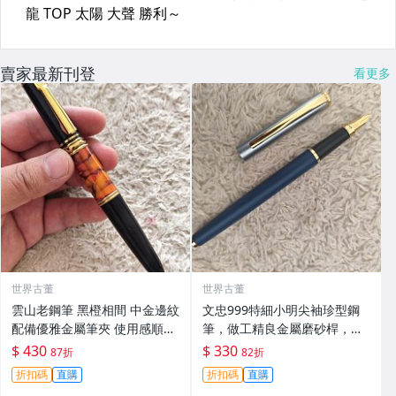
賣家最新刊登
看更多
世界古董
世界古董
雲山老鋼筆 黑橙相間 中金邊紋
文忠999特細小明尖袖珍型鋼
配備優雅金屬筆夾 使用感順滑
筆，做工精良金屬磨砂桿，手
完好如初 輕微保存痕跡 收藏佳
感舒適配色高雅，嚴選推薦給
$ 430
$ 330
87折
82折
選 日常之選 精品收藏 優雅設
小巧喜好者，成色極佳。 老式
折扣碼
直購
折扣碼
直購
計 流暢書寫
鋼筆 文具 收藏