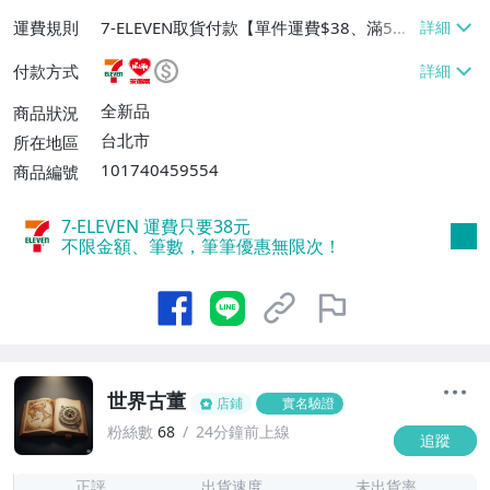
運費規則
7-ELEVEN取貨付款【單件運費$38、滿5件
或消費滿$1298免運費】、7-ELEVEN取貨
付款方式
不付款【免運費】、萊爾富取貨付款【單件
運費$60、滿5件或消費滿$1298免運
全新品
商品狀況
費】、宅配/貨運【單件運費$120、滿5件
台北市
所在地區
或消費滿$1598免運費】
101740459554
商品編號
7-ELEVEN 運費只要
38
元
不限金額、筆數，筆筆優惠無限次！
世界古董
店鋪
實名驗證
粉絲數
68
24分鐘前上線
追蹤
7
正評
出貨速度
未出貨率