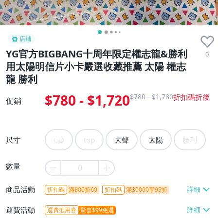
店鋪
YG官方BIGBANG十周年限定權志龍&勝利
0
用太陽明信片小卡嚴選收藏推薦 太陽 權志
龍 勝利
$780 - $1,720
$780 - $1,780
促銷
尺寸
GD
top
大聲
太陽
勝利
數量
商品活動
折扣碼
滿800折60
折扣碼
滿30000享95折
運費活動
運費抵用券
驚喜$99免運