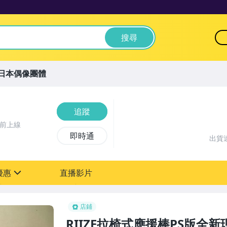
搜尋
日本偶像團體
追蹤
時前上線
即時通
出貨
優惠
直播影片
sign
店鋪
RIIZE拉椅式應援棒PS版