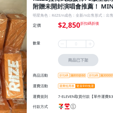
附贈未開封演唱會推薦！ MINI
明星角色：RiIZE/n成色：全新/n出售形式：出
$2,850
定價
數量
商品已下架
商品活動
折扣碼
滿800折60
折扣碼
滿30000
運費活動
運費抵用券
驚喜$99免運
運費規則
7-ELEVEN取貨付款【單件運費$
ELEVEN取貨不付款【免運費】
付款方式
或消費滿$1298免運費】、宅配