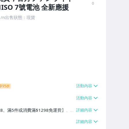
0
SO 7號電池 全新應援
售/n出售狀態：現貨
享95折
38、滿5件或消費滿$1298免運費】、7-
、萊爾富取貨付款【單件運費$60、滿5件
/貨運【單件運費$120、滿5件或消費滿