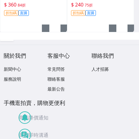
殼 大明尖飽滿墨水 試寫順滑
珠筆 青花珠筆 筆芯新品
$ 360
$ 240
84折
75折
適合收藏使用 老鋼筆 條件好
折扣碼
直購
折扣碼
直購
銑筆
關於我們
客服中心
聯絡我們
新聞中心
常見問答
人才招募
服務說明
聯絡客服
最新公告
手機逛拍賣，購物更便利
商品降價通知
買賣即時溝通