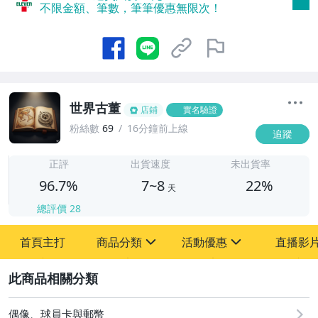
不限金額、筆數，筆筆優惠無限次！
世界古董
店鋪
實名驗證
粉絲數
69
16分鐘前上線
追蹤
7
正評
出貨速度
未出貨率
96.7%
7~8
22%
天
總評價
28
首頁主打
商品分類
活動優惠
直播影
sign
sign
2
其它
[全店] 粉絲專享
[全店] 周年慶
偶像、球員卡與郵幣