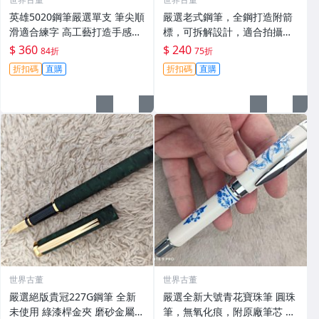
英雄5020鋼筆嚴選單支 筆尖順
嚴選老式鋼筆，全鋼打造附箭
滑適合練字 高工藝打造手感佳
標，可拆解設計，適合拍攝與
英雄5020 鋪筆 卡其色 鉑金鍍
收藏。影視道具好選擇。 老鋼
$ 360
$ 240
84折
75折
工藝 經典款式 英雄5020 鋪筆
筆 電影道具 雑貨收藏
折扣碼
直購
折扣碼
直購
時尚經典 字體工整
世界古董
世界古董
嚴選絕版貴冠227G鋼筆 全新
嚴選全新大號青花寶珠筆 圓珠
未使用 綠漆桿金夾 磨砂金屬外
筆，無氧化痕，附原廠筆芯 圓