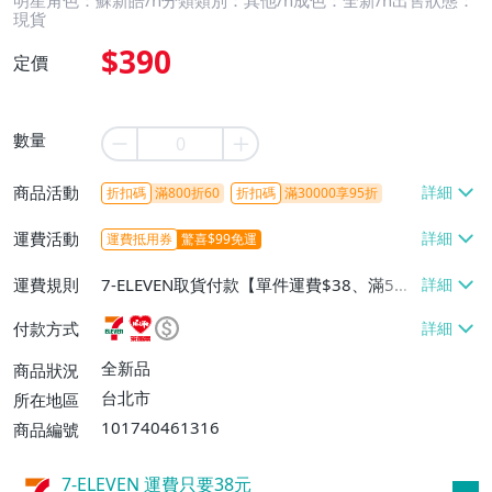
明星角色：蘇新皓/n分類類別：其他/n成色：全新/n出售狀態：
現貨
$390
定價
數量
商品活動
折扣碼
滿800折60
折扣碼
滿30000享95折
運費活動
運費抵用券
驚喜$99免運
運費規則
7-ELEVEN取貨付款【單件運費$38、滿5件
或消費滿$1298免運費】、7-ELEVEN取貨
付款方式
不付款【免運費】、萊爾富取貨付款【單件
運費$60、滿5件或消費滿$1298免運
全新品
商品狀況
費】、宅配/貨運【單件運費$120、滿5件
台北市
所在地區
或消費滿$1598免運費】
101740461316
商品編號
7-ELEVEN 運費只要
38
元