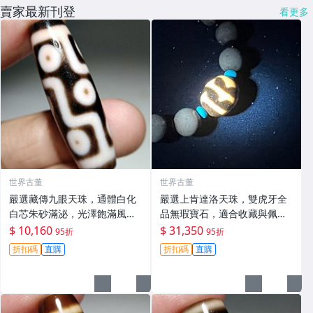
賣家最新刊登
看更多
世界古董
世界古董
嚴選藏傳九眼天珠，通體白化
嚴選上肯達洛天珠，雙虎牙全
白芯朱砂滿泌，光澤飽滿風化
品無瑕寶石，適合收藏與佩戴
佳，尺寸mm，手磨老料雕
無藍無瑕線 天然天珠 全品天珠
$ 10,160
$ 31,350
95折
95折
琢，適合收藏古玉菩提 (九眼天
唯一無二
折扣碼
直購
折扣碼
直購
珠 佛珠 天然菩提)