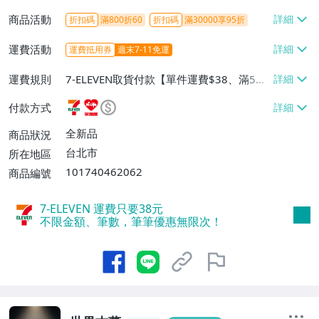
商品活動
折扣碼
滿800折60
折扣碼
滿30000享95折
運費活動
運費抵用券
週末7-11免運
運費規則
7-ELEVEN取貨付款【單件運費$38、滿5件
或消費滿$1298免運費】、7-ELEVEN取貨
付款方式
不付款【免運費】、萊爾富取貨付款【單件
運費$60、滿5件或消費滿$1298免運
全新品
商品狀況
費】、宅配/貨運【單件運費$120、滿5件
台北市
所在地區
或消費滿$1598免運費】
101740462062
商品編號
7-ELEVEN 運費只要
38
元
不限金額、筆數，筆筆優惠無限次！