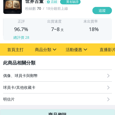
世界古董
店鋪
實名驗證
粉絲數
70
18分鐘前上線
追蹤
7
正評
出貨速度
未出貨率
96.7%
7~8
18%
天
總評價
28
首頁主打
商品分類
活動優惠
直播影
sign
sign
2
其它
[全店] 粉絲專享
[全店] 周年慶
偶像、球員卡與郵幣
球員卡/其他收藏卡
明信片
商品資訊