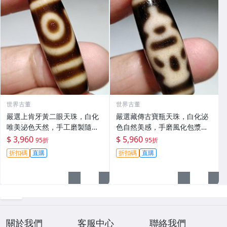
世界古董
世界古董
嚴選上肯牙黃二眼天珠，白化
嚴選藏傳古寶瓶天珠，白化泌
唯美泌色天然，手工磨製隨形
色自然美感，手磨風化包漿飽
美石，風化包漂飽滿古雅，尺
滿，典藏級天珠推薦 天珠 發珠
$ 3,960
$ 5,960
95折
95折
寸mm適合收藏 天珠 至純 白
滾料
折扣碼
直購
折扣碼
直購
化
關於我們
客服中心
聯絡我們