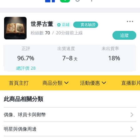
世界古董
店鋪
實名驗證
粉絲數
70
20分鐘前上線
追蹤
7
正評
出貨速度
未出貨率
96.7%
7~8
18%
天
總評價
28
首頁主打
商品分類
活動優惠
直播影
sign
sign
2
其它
[全店] 粉絲專享
[全店] 周年慶
偶像、球員卡與郵幣
明星與偶像周邊