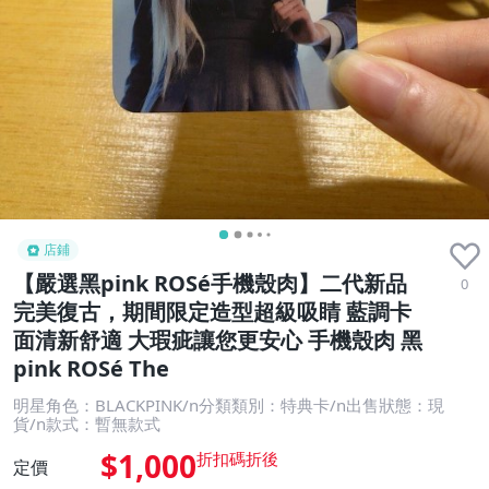
店鋪
【嚴選黑pink ROSé手機殼肉】二代新品
0
完美復古，期間限定造型超級吸睛 藍調卡
面清新舒適 大瑕疵讓您更安心 手機殼肉 黑
pink ROSé The
明星角色：BLACKPINK/n分類類別：特典卡/n出售狀態：現
貨/n款式：暫無款式
$1,000
定價