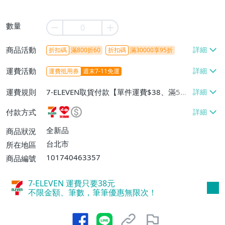
數量
商品活動
折扣碼
滿800折60
折扣碼
滿30000享95折
運費活動
運費抵用券
週末7-11免運
運費規則
7-ELEVEN取貨付款【單件運費$38、滿5件
或消費滿$1298免運費】、7-ELEVEN取貨
付款方式
不付款【免運費】、萊爾富取貨付款【單件
運費$60、滿5件或消費滿$1298免運
全新品
商品狀況
費】、宅配/貨運【單件運費$120、滿5件
台北市
所在地區
或消費滿$1598免運費】
101740463357
商品編號
7-ELEVEN 運費只要
38
元
不限金額、筆數，筆筆優惠無限次！