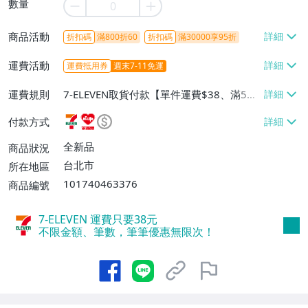
數量
商品活動
折扣碼
滿800折60
折扣碼
滿30000享95折
運費活動
運費抵用券
週末7-11免運
運費規則
7-ELEVEN取貨付款【單件運費$38、滿5件
或消費滿$1298免運費】、7-ELEVEN取貨
付款方式
不付款【免運費】、萊爾富取貨付款【單件
運費$60、滿5件或消費滿$1298免運
全新品
商品狀況
費】、宅配/貨運【單件運費$120、滿5件
台北市
所在地區
或消費滿$1598免運費】
101740463376
商品編號
7-ELEVEN 運費只要
38
元
不限金額、筆數，筆筆優惠無限次！