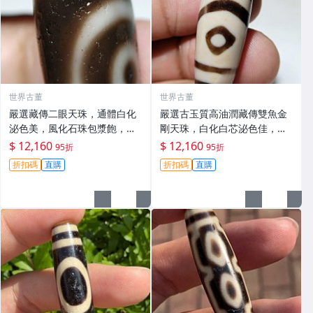
世界古董
世界古董
嚴選藏傳二眼天珠，通體白化
嚴選古玉質高油潤藏傳雙魚金
泌色美，風化石珠包漿飽，手
剛天珠，白化白芯泌色佳，手
工打磨具韻味 二眼天珠 白化
磨老料風華飽滿，尺寸10mm
$ 12,160
$ 12,160
95折
95折
泓色
雙魚天珠 白化泌色 玉質
折扣碼
直購
折扣碼
直購