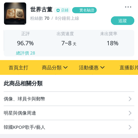
世界古董
店鋪
實名驗證
粉絲數
70
8分鐘前上線
追蹤
7
正評
出貨速度
未出貨率
96.7%
7~8
18%
天
總評價
28
首頁主打
商品分類
活動優惠
直播影
sign
sign
2
其它
[全店] 粉絲專享
[全店] 周年慶
偶像、球員卡與郵幣
明星與偶像周邊
韓國KPOP歌手/藝人