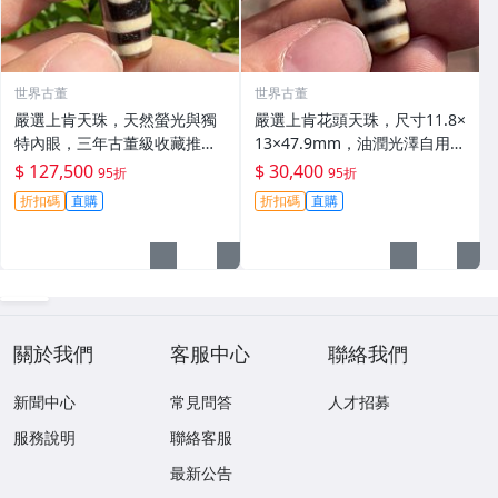
世界古董
世界古董
嚴選上肯天珠，天然螢光與獨
嚴選上肯花頭天珠，尺寸11.8×
特內眼，三年古董級收藏推
13×47.9mm，油潤光澤自用佳
薦。天珠 玉石 天地天珠
品 帝王四眼天珠、斷補裝飾收
$ 127,500
$ 30,400
95折
95折
藏級別 四眼天珠、老料天珠、
折扣碼
直購
折扣碼
直購
帝王天珠
關於我們
客服中心
聯絡我們
新聞中心
常見問答
人才招募
服務說明
聯絡客服
最新公告