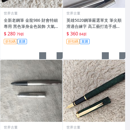
世界古董
世界古董
全新老鋼筆 金龍986 財會特細
英雄5020鋼筆嚴選單支 筆尖順
專用 黑色筆身金色裝飾 大氣順
滑適合練字 高工藝打造手感佳
滑好寫 小明尖 筆夾輕微氧化
英雄5020 鋪筆 卡其色 鉑金鍍
$ 280
$ 360
79折
84折
無損毫毛 新手舊藏共賞 財會鋼
工藝 經典款式 英雄5020 鋪筆
折扣碼
直購
折扣碼
直購
筆 傳承工藝 滑動自如 古典風
時尚經典 字體工整
世界古董
世界古董