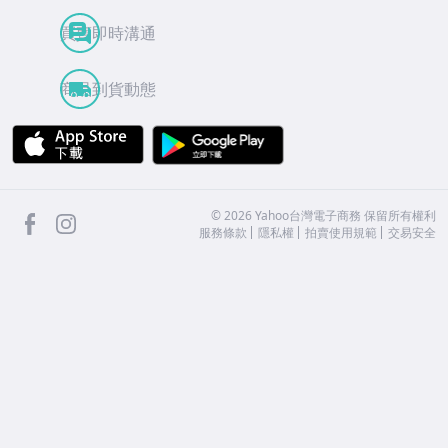
買賣即時溝通
商品到貨動態
APP Store
Google Play
facebook
Instagram
©
2026
Yahoo台灣電子商務 保留所有權利
服務條款
隱私權
拍賣使用規範
交易安全