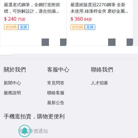
嚴選老式鋼筆，全鋼打造附箭
嚴選絕版貴冠227G鋼筆 全新
標，可拆解設計，適合拍攝與
未使用 綠漆桿金夾 磨砂金屬外
收藏。影視道具好選擇。 老鋼
殼 大明尖飽滿墨水 試寫順滑
$ 240
$ 360
75折
84折
筆 電影道具 雑貨收藏
適合收藏使用 老鋼筆 條件好
折扣碼
直購
折扣碼
直購
銑筆
關於我們
客服中心
聯絡我們
新聞中心
常見問答
人才招募
服務說明
聯絡客服
最新公告
手機逛拍賣，購物更便利
商品降價通知