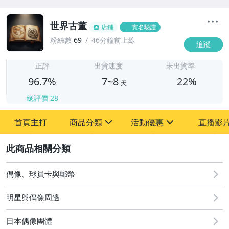
世界古董
店鋪
實名驗證
粉絲數
69
46分鐘前上線
追蹤
7
正評
出貨速度
未出貨率
96.7%
7~8
22%
天
總評價
28
首頁主打
商品分類
活動優惠
直播影
sign
sign
2
其它
[全店] 粉絲專享
[全店] 周年慶
偶像、球員卡與郵幣
明星與偶像周邊
日本偶像團體