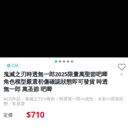
店鋪
鬼滅之刃時透無一郎2025限量萬聖節吧唧
0
角色模型嚴選初傷確認狀態即可發貨 時透
無一郎 萬圣節 吧唧
ACG作品：鬼滅之刃/n角色：時透無一郎/n成色：全新/n原袋狀
態：有原袋
$710
定價