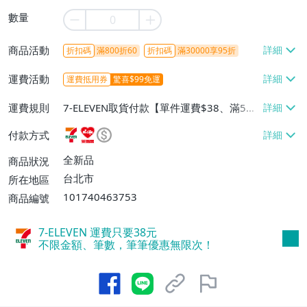
數量
商品活動
折扣碼
滿800折60
折扣碼
滿30000享95折
運費活動
運費抵用券
驚喜$99免運
運費規則
7-ELEVEN取貨付款【單件運費$38、滿5件
或消費滿$1298免運費】、7-ELEVEN取貨
付款方式
不付款【免運費】、萊爾富取貨付款【單件
運費$60、滿5件或消費滿$1298免運
全新品
商品狀況
費】、宅配/貨運【單件運費$120、滿5件
台北市
所在地區
或消費滿$1598免運費】
101740463753
商品編號
7-ELEVEN 運費只要
38
元
不限金額、筆數，筆筆優惠無限次！