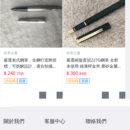
世界古董
世界古董
嚴選老式鋼筆，全鋼打造附箭
嚴選絕版貴冠227G鋼筆 全新
標，可拆解設計，適合拍攝與
未使用 綠漆桿金夾 磨砂金屬外
收藏。影視道具好選擇。 老鋼
殼 大明尖飽滿墨水 試寫順滑
$ 240
$ 360
75折
84折
筆 電影道具 雑貨收藏
適合收藏使用 老鋼筆 條件好
折扣碼
直購
折扣碼
直購
銑筆
關於我們
客服中心
聯絡我們