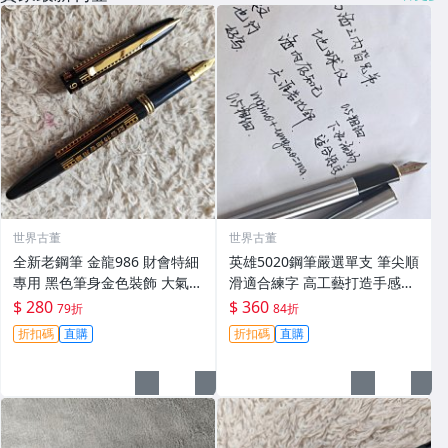
世界古董
世界古董
全新老鋼筆 金龍986 財會特細
英雄5020鋼筆嚴選單支 筆尖順
專用 黑色筆身金色裝飾 大氣順
滑適合練字 高工藝打造手感佳
滑好寫 小明尖 筆夾輕微氧化
英雄5020 鋪筆 卡其色 鉑金鍍
$ 280
$ 360
79折
84折
無損毫毛 新手舊藏共賞 財會鋼
工藝 經典款式 英雄5020 鋪筆
折扣碼
直購
折扣碼
直購
筆 傳承工藝 滑動自如 古典風
時尚經典 字體工整