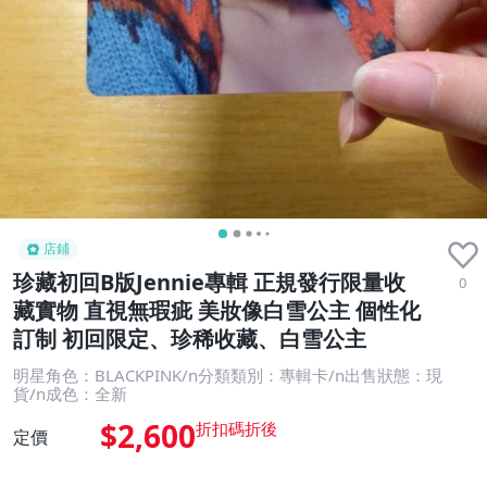
店鋪
珍藏初回B版Jennie專輯 正規發行限量收
0
藏實物 直視無瑕疵 美妝像白雪公主 個性化
訂制 初回限定、珍稀收藏、白雪公主
明星角色：BLACKPINK/n分類類別：專輯卡/n出售狀態：現
貨/n成色：全新
$2,600
定價