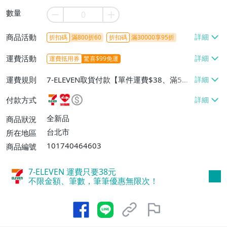
數量
商品活動
折扣碼
滿800折60
折扣碼
滿30000享95折
運費活動
運費抵用券
驚喜$99免運
運費規則
7-ELEVEN取貨付款【單件運費$38、滿5件
或消費滿$1298免運費】、7-ELEVEN取貨
付款方式
不付款【免運費】、萊爾富取貨付款【單件
運費$60、滿5件或消費滿$1298免運
全新品
商品狀況
費】、宅配/貨運【單件運費$120、滿5件
台北市
所在地區
或消費滿$1598免運費】
101740464603
商品編號
7-ELEVEN 運費只要
38
元
不限金額、筆數，筆筆優惠無限次！