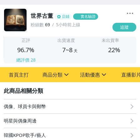
世界古董
店鋪
實名驗證
粉絲數
69
5小時前上線
追蹤
7
正評
出貨速度
未出貨率
96.7%
7~8
22%
天
總評價
28
首頁主打
商品分類
活動優惠
直播影
sign
sign
2
其它
[全店] 粉絲專享
[全店] 周年慶
偶像、球員卡與郵幣
明星與偶像周邊
韓國KPOP歌手/藝人