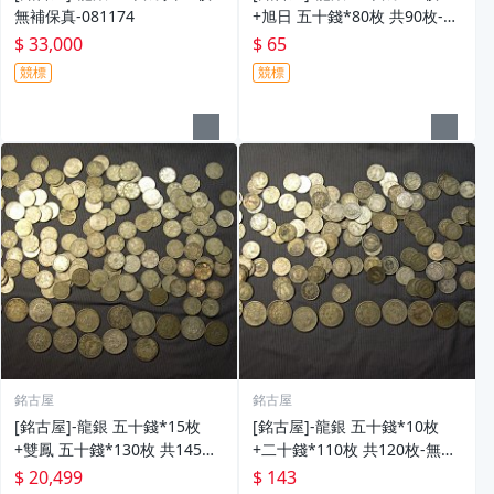
無補保真-081174
+旭日 五十錢*80枚 共90枚-無
補保真-081173
$ 33,000
$ 65
競標
競標
銘古屋
銘古屋
[銘古屋]-龍銀 五十錢*15枚
[銘古屋]-龍銀 五十錢*10枚
+雙鳳 五十錢*130枚 共145枚-
+二十錢*110枚 共120枚-無補
無補保真-081172
保真-081171
$ 20,499
$ 143