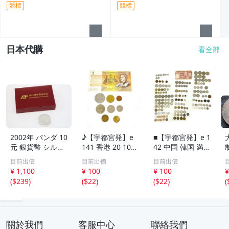
競標
競標
日本代購
看全部
2002年 パンダ 10
♪【宇都宮発】e
■【宇都宮発】e 1
元 銀貨幣 シルバ
141 香港 20 10セ
42 中国 韓国 満州
ー 中国人民銀行
ント 硬貨 / シン
オランダ タイ ド
目前出價
目前出價
目前出價
中華人民共和国
ガポール 50 20 1
イツ フランス フ
¥ 1,100
¥ 100
¥ 100
¥
プルーフ 古銭 硬
0セント / オース
ィリピン イギリ
(
$239
)
(
$22
)
(
$22
)
(
貨 コイン 銀貨 ケ
トラリア 旧1ドル
ス スイス インド
ース入り コレク
札 1ドル 50 1セ
ネシア トルコ 海
ション 6994-RS
ント 硬貨 まとめ
外 外貨 まとめて
て
關於我們
客服中心
聯絡我們