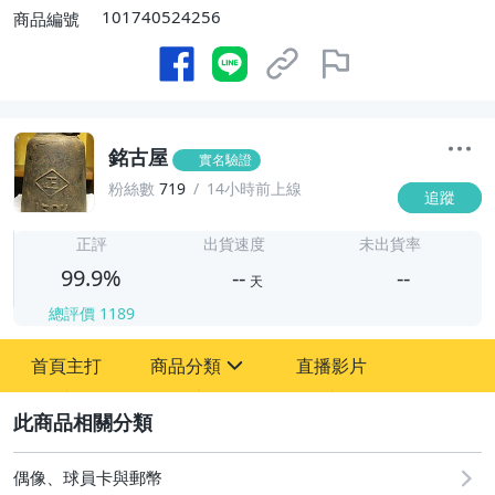
101740524256
商品編號
銘古屋
實名驗證
粉絲數
719
14小時前上線
追蹤
-
-
正評
出貨速度
未出貨率
99.9%
--
--
天
總評價
1189
-
首頁主打
商品分類
直播影片
-
sign
古董、藝術與礦石
2
偶像、球員卡與郵幣
偶像、球員卡與郵幣