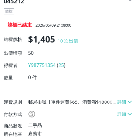
045212
競標
競標已結束
2026/05/09 21:09:00
$1,405
結標價格
10
次出價
50
出價增額
Y987751354
(
25
)
得標者
0
件
數量
運費規則
郵局掛號【單件運費$65、消費滿$10000
免運費】
付款方式
二手品
商品狀況
嘉義市
所在地區