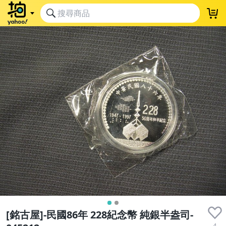
[銘古屋]-民國86年 228紀念幣 純銀半盎司-
4