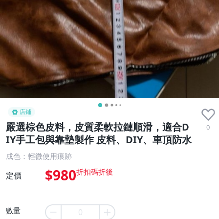
店鋪
嚴選棕色皮料，皮質柔軟拉鏈順滑，適合D
0
IY手工包與靠墊製作 皮料、DIY、車頂防水
成色：輕微使用痕跡
$980
定價
數量