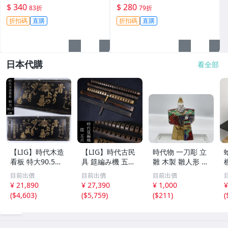
詳詢 觀賞 永生322 鋼筆 字跡
重量恰到好處 專家級用筆選擇
$ 340
$ 280
83折
79折
持久 精密工藝 舒適握感 收藏
126鋼筆 儲水型 筆尖書寫
折扣碼
直購
折扣碼
直購
推薦
日本代購
看全部
【LIG】時代木造
【LIG】時代古民
時代物 一刀彫 立
看板 特大90.5㎝
具 筵編み機 五点
雛 木製 雛人形 木
金彩 本舗 高田徳
むしろ編み 筬 お
彫彩色 小型 2.2×
目前出價
目前出價
目前出價
左衛門 古美術品
さ 農具 古道具 26
3.5×H5.7cm ひな
¥ 21,890
¥ 27,390
¥ 1,000
¥
2606.676
04.458
祭り 郷土玩具 木
(
$4,603
)
(
$5,759
)
(
$211
)
(
工芸 置物 木彫人
形(B24136)