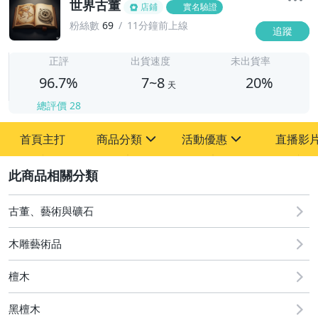
世界古董
店鋪
實名驗證
粉絲數
69
11分鐘前上線
追蹤
7
正評
出貨速度
未出貨率
96.7%
7~8
20%
天
總評價
28
首頁主打
商品分類
活動優惠
直播影
sign
sign
2
其它
[全店] 粉絲專享
[全店] 周年慶
古董、藝術與礦石
木雕藝術品
檀木
黑檀木