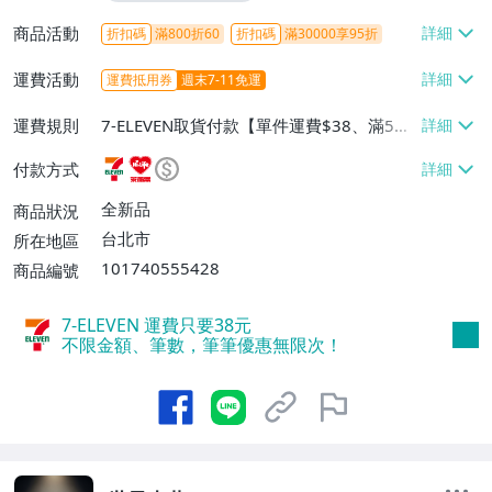
商品活動
折扣碼
滿800折60
折扣碼
滿30000享95折
運費活動
運費抵用券
週末7-11免運
運費規則
7-ELEVEN取貨付款【單件運費$38、滿5件
或消費滿$1298免運費】、7-ELEVEN取貨
付款方式
不付款【免運費】、萊爾富取貨付款【單件
運費$60、滿5件或消費滿$1298免運
全新品
商品狀況
費】、宅配/貨運【單件運費$120、滿5件
台北市
所在地區
或消費滿$1598免運費】
101740555428
商品編號
7-ELEVEN 運費只要
38
元
不限金額、筆數，筆筆優惠無限次！