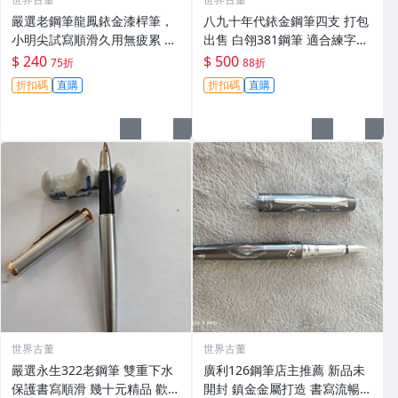
嚴選老鋼筆龍鳳銥金漆桿筆，
八九十年代銥金鋼筆四支 打包
小明尖試寫順滑久用無疲累 細
出售 白翎381鋼筆 適合練字與
節看圖 藍色漆面 金屬夾 適合
書法 曼妙書寫手感 四件裝 老
$ 240
$ 500
75折
88折
書寫收藏 龍鳳 筆尖 鋼筆
鋼筆 白翎381 銥金筆尖
折扣碼
直購
折扣碼
直購
世界古董
世界古董
嚴選永生322老鋼筆 雙重下水
廣利126鋼筆店主推薦 新品未
保護書寫順滑 幾十元精品 歡迎
開封 鎮金金屬打造 書寫流暢