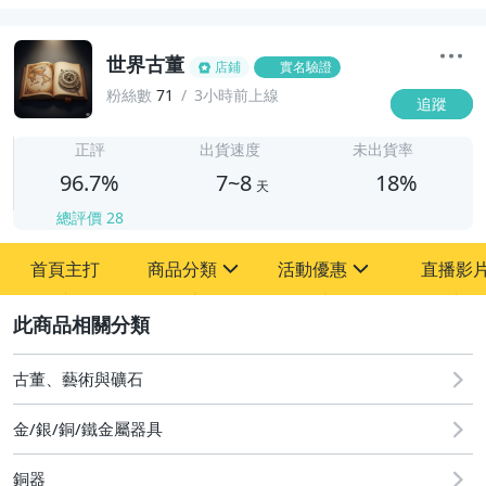
世界古董
店鋪
實名驗證
粉絲數
71
3小時前上線
追蹤
7
正評
出貨速度
未出貨率
96.7%
7~8
18%
天
總評價
28
首頁主打
商品分類
活動優惠
直播影
sign
sign
2
其它
[全店] 粉絲專享
[全店] 周年慶
古董、藝術與礦石
金/銀/銅/鐵金屬器具
銅器