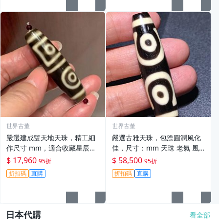
世界古董
世界古董
嚴選建成雙天地天珠，精工細
嚴選古雅天珠，包漂圓潤風化
作尺寸 mm，適合收藏星辰風
佳，尺寸：mm 天珠 老氣 風
味 星辰天珠 古玉 天珠收藏
化
$ 17,960
$ 58,500
95折
95折
折扣碼
直購
折扣碼
直購
日本代購
看全部