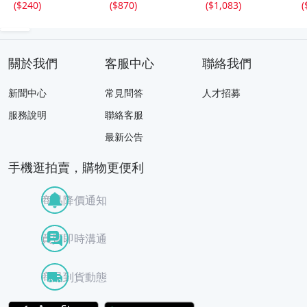
(
$240
)
(
$870
)
(
$1,083
)
(
花生花瓶花生飾
壺)BXZ2737 LTah
kp CTqxaf
關於我們
客服中心
聯絡我們
新聞中心
常見問答
人才招募
服務說明
聯絡客服
最新公告
手機逛拍賣，購物更便利
商品降價通知
買賣即時溝通
商品到貨動態