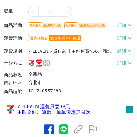
數量
商品活動
折扣碼
滿800折60
折扣碼
滿30000享95折
運費活動
運費抵用券
驚喜加碼7-11免運
運費規則
7-ELEVEN取貨付款【單件運費$38、滿5件
或消費滿$1298免運費】、7-ELEVEN取貨
付款方式
不付款【免運費】、萊爾富取貨付款【單件
運費$60、滿5件或消費滿$1298免運
全新品
商品狀況
費】、宅配/貨運【單件運費$120、滿5件
台北市
所在地區
或消費滿$1598免運費】
101740557289
商品編號
7-ELEVEN 運費只要
38
元
不限金額、筆數，筆筆優惠無限次！