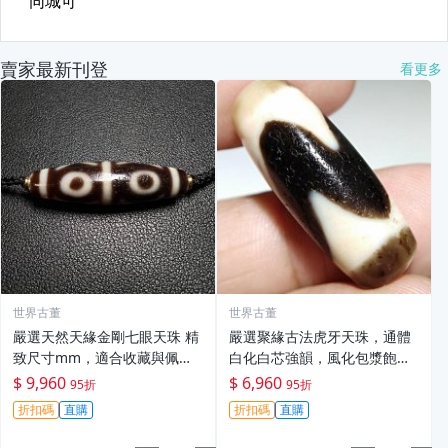
賣家最新刊登
看更多
世界古董
世界古董
嚴選天然天緣金剛七眼天珠 精
嚴選聚緣古法虎牙天珠，通體
致尺寸mm，適合收藏與佩戴
白化白芯強韻，風化包漿飽滿
天珠 佛教 頭飾
圓潤，手磨隨形美觀。尺寸：
$ 9,960
$ 6,960
95折
95折
mm 古法天珠 白化芯 天然包
折扣碼
直購
折扣碼
直購
漿