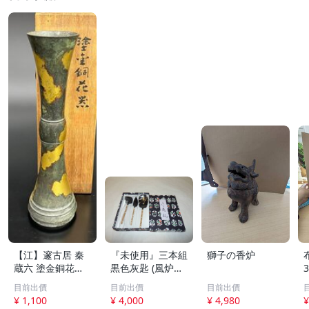
【江】邃古居 秦
『未使用』三本組
獅子の香炉
蔵六 塗金銅花器
黒色灰匙 (風炉用)
直径約9cm×高さ
化粧箱
目前出價
目前出價
目前出價
30cm 在銘 共箱
¥ 1,100
¥ 4,000
¥ 4,980
¥
古美術品(華道具