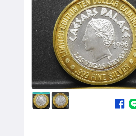
玩具、模型與公仔
偶像、球員卡與郵幣
手錶與飾品配件