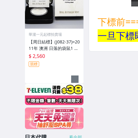
華瀧一元起標拍賣場
【周日結標】(J082-37)=20
11年 澳洲 日落的袋鼠1 O
Z精鑄銀幣_F15鑄記=原盒
$ 2,560
證 =保真
競標
日本代購
看全部