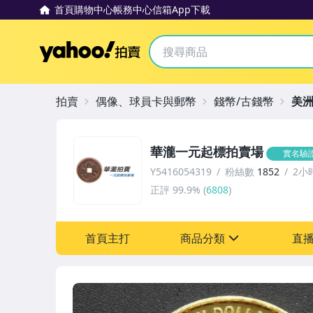
首頁
購物中心
帳務中心
信箱
App下載
Yahoo拍賣
拍賣
偶像、球員卡與郵幣
錢幣/古錢幣
美
華瀧一元起標拍賣場
實名驗
Y5416054319
粉絲數
1852
2小
正評
99.9%
(
6808
)
首頁主打
商品分類
直
sign
圖書/影音/文具
古董、藝術與礦石