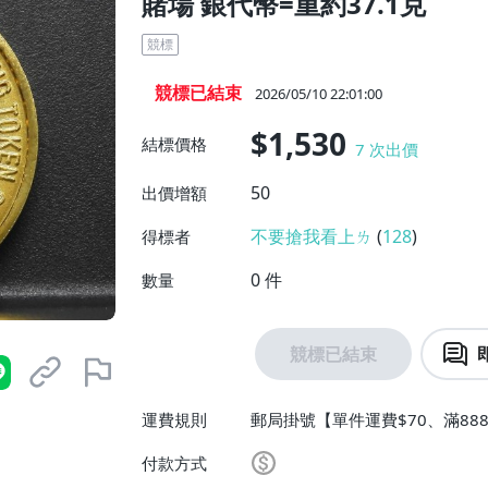
賭場 銀代幣=重約37.1克
競標
競標已結束
2026/05/10 22:01:00
$1,530
結標價格
7
次出價
50
出價增額
不要搶我看上ㄌ
(
128
)
得標者
0
件
數量
競標已結束
運費規則
郵局掛號【單件運費$70、滿888
付款方式