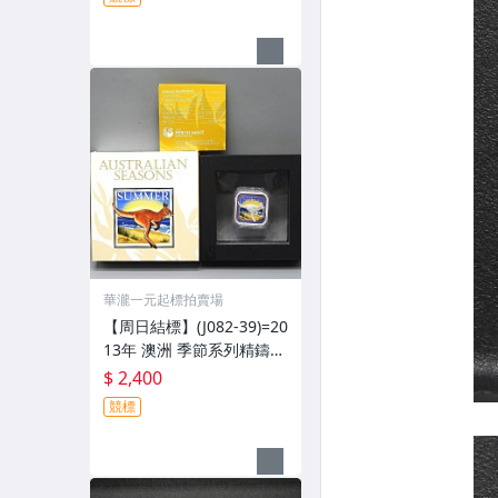
華瀧一元起標拍賣場
【周日結標】(J082-39)=20
13年 澳洲 季節系列精鑄銀
幣-夏天(澳洲袋鼠)1 OZ方
$ 2,400
形彩色銀幣=原盒證 =保真
競標