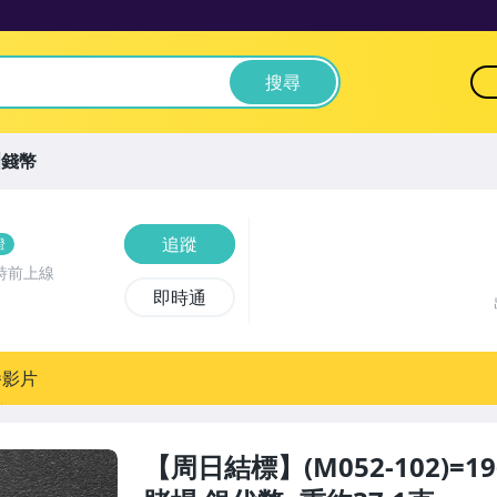
搜尋
洲錢幣
追蹤
證
時前上線
即時通
播影片
【周日結標】(M052-102)=