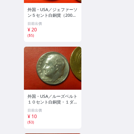
外国・USA／ジェファーソ
ン５セント白銅貨（2001
年P） 260310
目前出價
¥ 20
(
$5
)
外国・USA／ルーズベルト
１０セント白銅貨・１ダイ
ム（1975年D） 260404
目前出價
¥ 10
(
$3
)