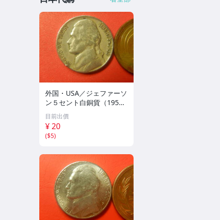
外国・USA／ジェファーソ
ン５セント白銅貨（1958
年D） 260225
目前出價
¥ 20
(
$5
)