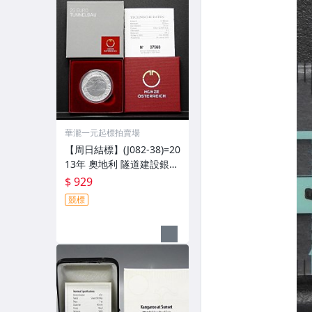
華瀧一元起標拍賣場
【周日結標】(J082-38)=20
13年 奧地利 隧道建設銀鈮
雙色幣(獲獎幣)=原盒證/1
$ 929
6.5g =保真
競標