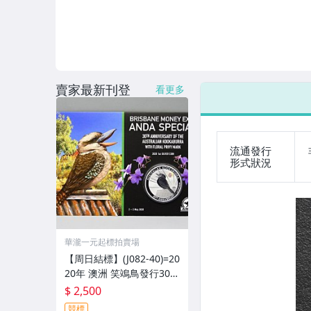
賣家最新刊登
看更多
流通發行
形式狀況
華瀧一元起標拍賣場
【周日結標】(J082-40)=20
20年 澳洲 笑鴗鳥發行30週
年1 OZ精鑄紀念銀幣_蘭花
$ 2,500
鑄記=套裝含證 =保真
競標