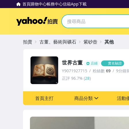
首頁
購物中心
帳務中心
信箱
App下載
Yahoo拍賣
拍賣
古董、藝術與礦石
紫砂壺
其他
世界古董
店鋪
實名驗證
Y9071927715
粉絲數
69
9分鐘
正評
96.7%
(
28
)
首頁主打
商品分類
活動
sign
其它
[全店] 粉絲專享
[全店] 周年慶