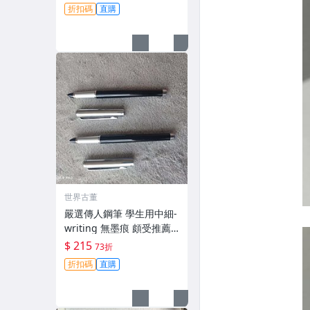
暢順滑，筆頂鑽石閃亮，
折扣碼
直購
黑色金邊更顯高雅。適合
收藏與日常使用，喜愛者
不容錯過 鉑筆 收藏品
世界古董
嚴選傳人鋼筆 學生用中細-
writing 無墨痕 頗受推薦
新手也能輕鬆握持 推薦收
$ 215
73折
藏 傳人鋼筆 書寫 鋼筆
折扣碼
直購