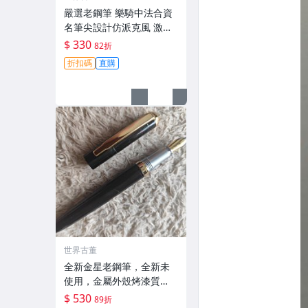
嚴選老鋼筆 樂騎中法合資
名筆尖設計仿派克風 激發
書寫靈感 派克風格 鎳質細
$ 330
82折
小明尖 試寫順滑 原裝上墨
折扣碼
直購
器可換 新備件附送 小盒保
養 老鋼筆推薦 中法合資
世界古董
全新金星老鋼筆，全新未
使用，金屬外殼烤漆質
地，大明尖設計，書寫流
$ 530
89折