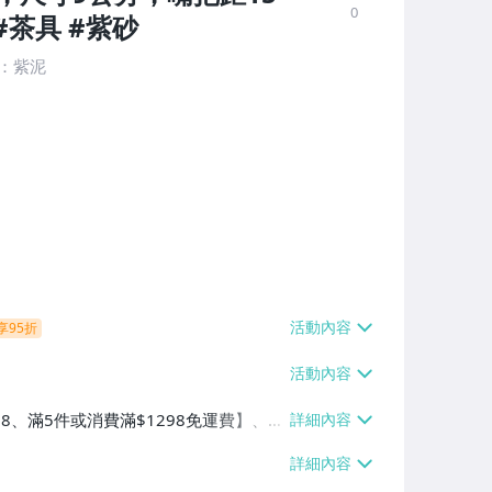
0
茶具 #紫砂
料：紫泥
享95折
38、滿5件或消費滿$1298免運費】、7-
、萊爾富取貨付款【單件運費$60、滿5件
/貨運【單件運費$120、滿5件或消費滿