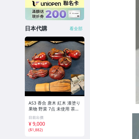
日本代購
看全部
AS3 香合 唐木 紅木 漆塗り
果物 野菜 7点 未使用 茶道
具 小物
目前出價
¥ 9,000
(
$1,882
)