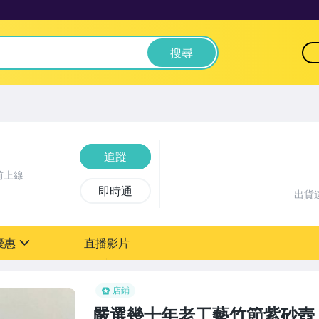
搜尋
追蹤
前上線
即時通
出貨
優惠
直播影片
sign
店鋪
嚴選幾十年老工藝竹節紫砂壺