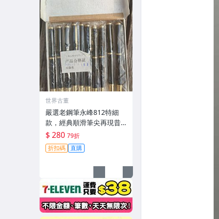
世界古董
嚴選老鋼筆永峰812特細
款，經典順滑筆尖再現昔
日工藝，用料堅實上手沉
$ 280
79折
重。幾十年陳年佳品依然
折扣碼
直購
如新， EASTART 812 同系
列。 EASTART 81