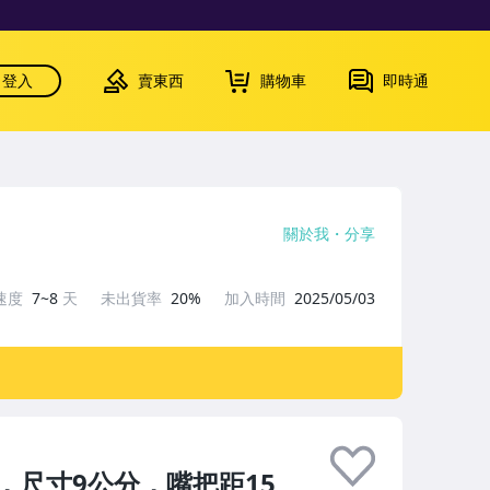
登入
賣東西
購物車
即時通
關於我
分享
速度
7~8
天
未出貨率
20%
加入時間
2025/05/03
，尺寸9公分，嘴把距15