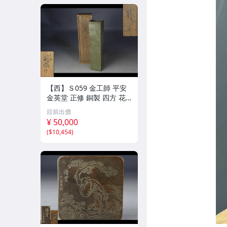
【西】Ｓ059 金工師 平安
金英堂 正修 銅製 四方 花
器 共箱
目前出價
¥ 50,000
(
$10,454
)