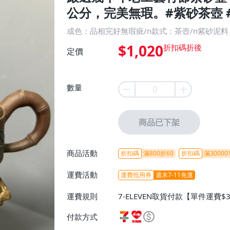
公分，完美無瑕。#紫砂茶壺 #
成色：品相完好無瑕疵/n款式：茶壺/n紫砂泥
$1,020
定價
數量
商品已下架
商品活動
折扣碼
滿800折60
折扣碼
滿30000
運費活動
運費抵用券
週末7-11免運
運費規則
7-ELEVEN取貨付款【單件運費$
ELEVEN取貨不付款【免運費】
付款方式
或消費滿$1298免運費】、宅配