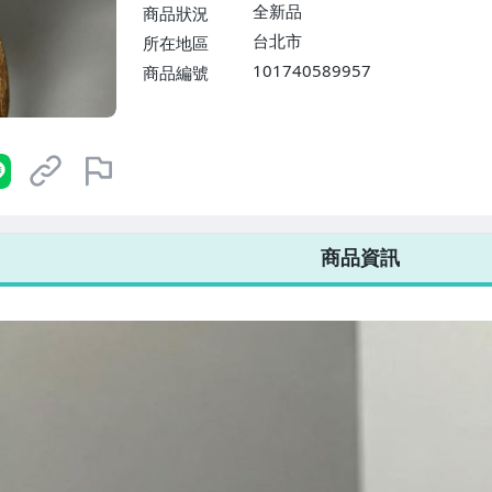
$1598免運費】
全新品
商品狀況
台北市
所在地區
101740589957
商品編號
7-ELEVEN 運費只要
38
元
不限金額、筆數，筆筆優惠無限次！
商品資訊