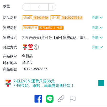
數量
商品活動
折扣碼
滿800折60
折扣碼
滿30000享95折
運費活動
運費抵用券
驚喜加碼7-11免運
運費規則
7-ELEVEN取貨付款【單件運費$38、滿5件
或消費滿$1298免運費】、7-ELEVEN取貨
付款方式
不付款【免運費】、萊爾富取貨付款【單件
運費$60、滿5件或消費滿$1298免運
全新品
商品狀況
費】、宅配/貨運【單件運費$120、滿5件
台北市
所在地區
或消費滿$1598免運費】
101740592885
商品編號
7-ELEVEN 運費只要
38
元
不限金額、筆數，筆筆優惠無限次！