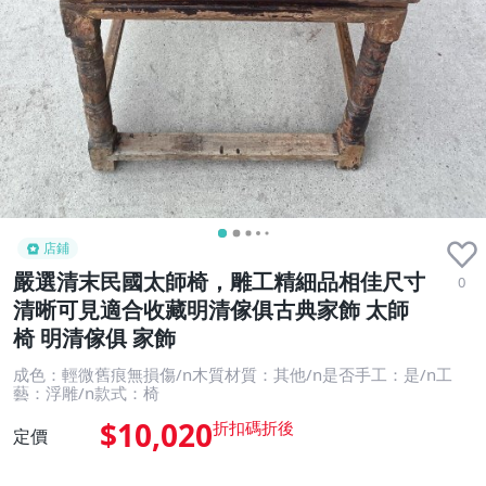
店鋪
嚴選清末民國太師椅，雕工精細品相佳尺寸
0
清晰可見適合收藏明清傢俱古典家飾 太師
椅 明清傢俱 家飾
成色：輕微舊痕無損傷/n木質材質：其他/n是否手工：是/n工
藝：浮雕/n款式：椅
$10,020
定價