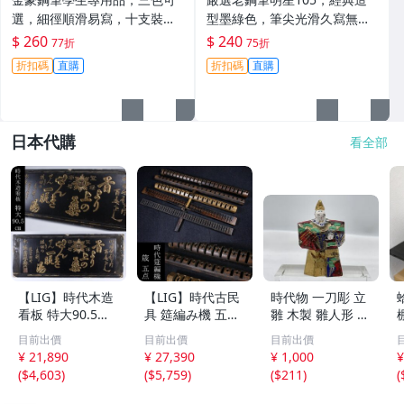
選，細徑順滑易寫，十支裝嚴
型墨綠色，筆尖光滑久寫無疲
選推薦 暗尖設計、學生用、適
憊。全新未使用，重量適中寫
$ 260
$ 240
77折
75折
合書寫作業記筆記 細鋼筆 197
作順手。 明星105 鋪毫 鉛筆
折扣碼
直購
折扣碼
直購
0 黑色
（注意：「鋪毫」為臺灣對鋼
筆的俗稱）
日本代購
看全部
【LIG】時代木造
【LIG】時代古民
時代物 一刀彫 立
看板 特大90.5㎝
具 筵編み機 五点
雛 木製 雛人形 木
金彩 本舗 高田徳
むしろ編み 筬 お
彫彩色 小型 2.2×
目前出價
目前出價
目前出價
左衛門 古美術品
さ 農具 古道具 26
3.5×H5.7cm ひな
¥ 21,890
¥ 27,390
¥ 1,000
¥
2606.676
04.458
祭り 郷土玩具 木
(
$4,603
)
(
$5,759
)
(
$211
)
(
工芸 置物 木彫人
形(B24136)