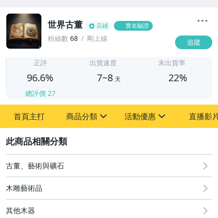
世界古董
店鋪
實名驗證
粉絲數
68
剛上線
追蹤
7
正評
出貨速度
未出貨率
96.6%
7~8
22%
天
總評價
27
首頁主打
商品分類
活動優惠
直播影
sign
sign
2
其它
[全店] 粉絲專享
[全店] 周年慶
古董、藝術與礦石
木雕藝術品
其他木器