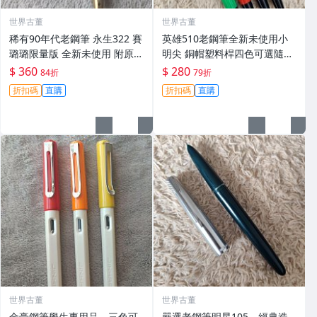
世界古董
世界古董
稀有90年代老鋼筆 永生322 賽
英雄510老鋼筆全新未使用小
璐璐限量版 全新未使用 附原裝
明尖 銅帽塑料桿四色可選隨機
尖端 適合收藏與把玩 當代書寫
發貨 英雄510 鋼筆 小明尖 塑
$ 360
$ 280
84折
79折
順暢 永生322 賽璐璐 鋪金
料桿 新品
折扣碼
直購
折扣碼
直購
世界古董
世界古董
金豪鋼筆學生專用品，三色可
嚴選老鋼筆明星105，經典造