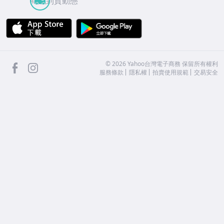
商品到貨動態
APP Store
Google Play
facebook
Instagram
©
2026
Yahoo台灣電子商務 保留所有權利
服務條款
隱私權
拍賣使用規範
交易安全