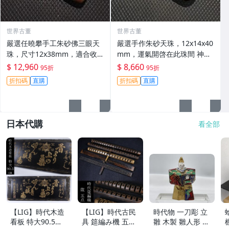
世界古董
世界古董
嚴選任曉攀手工朱砂佛三眼天
嚴選手作朱砂天珠，12x14x40
珠，尺寸12x38mm，適合收
mm，運氣開啓在此珠間 神秘
藏與佩戴 任曉攀 三眼天珠 佛
天珠 運勢提升 天然天珠
$ 12,960
$ 8,660
95折
95折
珠
折扣碼
直購
折扣碼
直購
日本代購
看全部
【LIG】時代木造
【LIG】時代古民
時代物 一刀彫 立
看板 特大90.5㎝
具 筵編み機 五点
雛 木製 雛人形 木