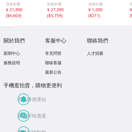
金彩 本舗 高田徳
むしろ編み 筬 お
彫彩色 小型 2.2×
目前出價
目前出價
目前出價
左衛門 古美術品
さ 農具 古道具 26
3.5×H5.7cm ひな
¥ 21,890
¥ 27,390
¥ 1,000
¥
2606.676
04.458
祭り 郷土玩具 木
(
$4,603
)
(
$5,759
)
(
$211
)
(
工芸 置物 木彫人
形(B24136)
關於我們
客服中心
聯絡我們
新聞中心
常見問答
人才招募
服務說明
聯絡客服
最新公告
手機逛拍賣，購物更便利
商品降價通知
買賣即時溝通