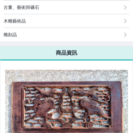
[全店] 周年慶
古董、藝術與礦石
木雕藝術品
雕刻品
商品資訊