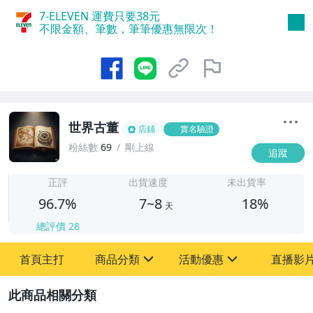
7-ELEVEN 運費只要
38
元
不限金額、筆數，筆筆優惠無限次！
世界古董
店鋪
實名驗證
粉絲數
69
剛上線
追蹤
7
正評
出貨速度
未出貨率
96.7%
7~8
18%
天
總評價
28
首頁主打
商品分類
活動優惠
直播影
sign
sign
2
其它
[全店] 粉絲專享