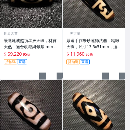
世界古董
世界古董
嚴選建成超頂星辰天珠，材質
嚴選手作朱砂蓮師法器，精雕
天然，適合收藏與佩戴 mm 精
天珠，尺寸13.5x51mm，適合
準關鍵詞：天珠 星辰 天地
收藏 天珠 法器 聖物
$ 59,220
$ 11,960
95折
95折
折扣碼
直購
折扣碼
直購