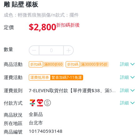
雕 貼壁 樣板
成色：輕微舊痕無損傷/n款式：擺件
$2,800
定價
數量
商品活動
折扣碼
滿800折60
折扣碼
滿30000享95折
運費活動
運費抵用券
驚喜加碼7-11免運
運費規則
7-ELEVEN取貨付款【單件運費$38、滿5件
或消費滿$1298免運費】、7-ELEVEN取貨
付款方式
不付款【免運費】、萊爾富取貨付款【單件
運費$60、滿5件或消費滿$1298免運
全新品
商品狀況
費】、宅配/貨運【單件運費$120、滿5件
台北市
所在地區
或消費滿$1598免運費】
101740593148
商品編號