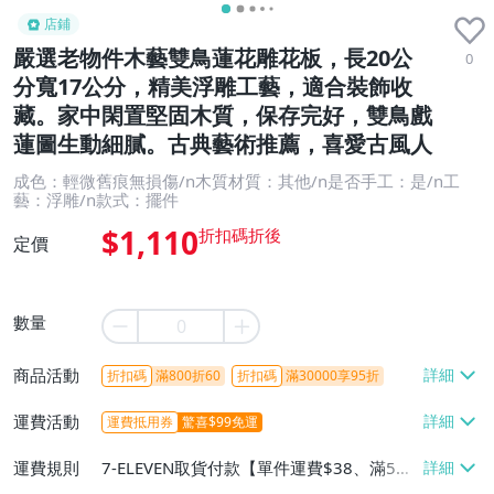
店鋪
嚴選老物件木藝雙鳥蓮花雕花板，長20公
0
分寬17公分，精美浮雕工藝，適合裝飾收
藏。家中閑置堅固木質，保存完好，雙鳥戲
蓮圖生動細膩。古典藝術推薦，喜愛古風人
成色：輕微舊痕無損傷/n木質材質：其他/n是否手工：是/n工
藝：浮雕/n款式：擺件
$1,110
定價
數量
商品活動
折扣碼
滿800折60
折扣碼
滿30000享95折
運費活動
運費抵用券
驚喜$99免運
運費規則
7-ELEVEN取貨付款【單件運費$38、滿5件
或消費滿$1298免運費】、7-ELEVEN取貨