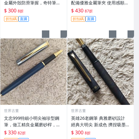
金屬外殼防滑筆握，奇特筆尖
配備優雅金屬筆夾 使用感順滑
首次亮相可多面書寫 紅藍黑 書
完好如初 輕微保存痕跡 收藏佳
$ 300
$ 430
8折
87折
利105鋼筆嚴選藍灰兩色，金
選 日常之選 精品收藏 優雅設
折扣碼
直購
折扣碼
直購
屬外殼防滑筆握，奇特筆尖首
計 流暢書寫
次亮相可多面書
世界古董
世界古董
文忠999特細小明尖袖珍型鋼
英雄26老鋼筆 典雅磨砂設計
筆，做工精良金屬磨砂桿，手
經典大明尖 新成色 擠捏吸墨
感舒適配色高雅，嚴選推薦給
筆尖 細節上墨 鎖定收藏 2018
$ 330
$ 300
82折
8折
小巧喜好者，成色極佳。 老式
新款 銚筆 國產鋼筆