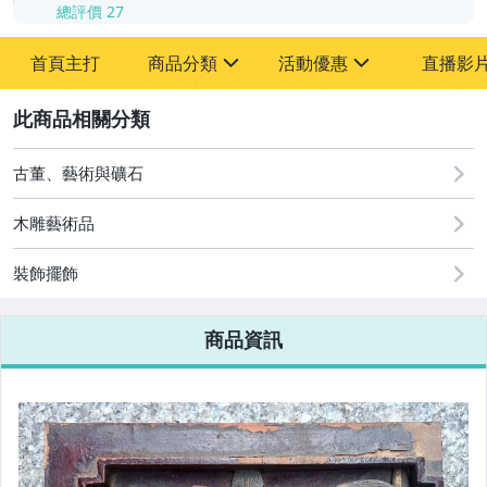
總評價
27
首頁主打
商品分類
活動優惠
直播影
sign
sign
2
其它
[全店] 粉絲專享
[全店] 周年慶
古董、藝術與礦石
木雕藝術品
裝飾擺飾
商品資訊