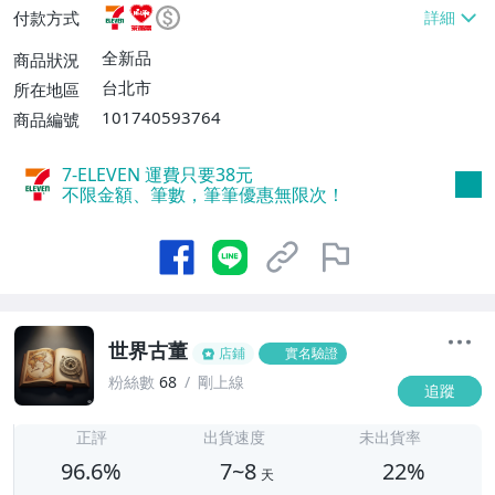
付款方式
不付款【免運費】、萊爾富取貨付款【單件
運費$60、滿5件或消費滿$1298免運
全新品
商品狀況
費】、宅配/貨運【單件運費$120、滿5件
台北市
所在地區
或消費滿$1598免運費】
101740593764
商品編號
7-ELEVEN 運費只要
38
元
不限金額、筆數，筆筆優惠無限次！
世界古董
店鋪
實名驗證
粉絲數
68
剛上線
追蹤
7
正評
出貨速度
未出貨率
96.6%
7~8
22%
天