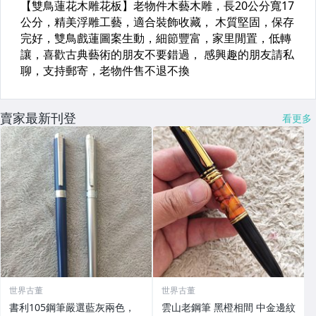
賣家最新刊登
看更多
世界古董
世界古董
書利105鋼筆嚴選藍灰兩色，
雲山老鋼筆 黑橙相間 中金邊紋