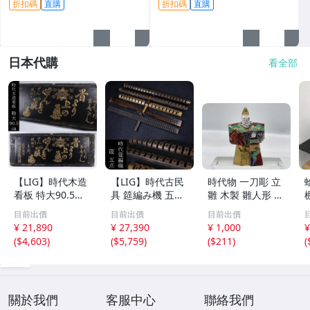
折扣碼
直購
折扣碼
直購
鋼筆 文具 收藏
日本代購
看全部
【LIG】時代木造
【LIG】時代古民
時代物 一刀彫 立
看板 特大90.5㎝
具 筵編み機 五点
雛 木製 雛人形 木
金彩 本舗 高田徳
むしろ編み 筬 お
彫彩色 小型 2.2×
目前出價
目前出價
目前出價
左衛門 古美術品
さ 農具 古道具 26
3.5×H5.7cm ひな
¥ 21,890
¥ 27,390
¥ 1,000
¥
2606.676
04.458
祭り 郷土玩具 木
(
$4,603
)
(
$5,759
)
(
$211
)
(
工芸 置物 木彫人
形(B24136)
關於我們
客服中心
聯絡我們