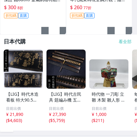
尖書寫順滑 古典美雅 貴冠272
附送兩種筆夾。全新未使用，
$ 300
$ 260
8折
77折
特細鋼筆 鋪outilti 金屬網格
保存極佳。 842老鋼筆 全鋼金
折扣碼
直購
折扣碼
直購
細筆尖 9
筆 未用過墨水
日本代購
看全部
【LIG】時代木造
【LIG】時代古民
時代物 一刀彫 立
看板 特大90.5㎝
具 筵編み機 五点
雛 木製 雛人形 木
金彩 本舗 高田徳
むしろ編み 筬 お
彫彩色 小型 2.2×
目前出價
目前出價
目前出價
左衛門 古美術品
さ 農具 古道具 26
3.5×H5.7cm ひな
¥ 21,890
¥ 27,390
¥ 1,000
¥
2606.676
04.458
祭り 郷土玩具 木
(
$4,603
)
(
$5,759
)
(
$211
)
(
工芸 置物 木彫人
形(B24136)