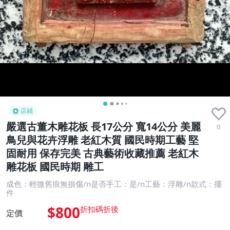
店鋪
嚴選古董木雕花板 長17公分 寬14公分 美麗
0
鳥兒與花卉浮雕 老紅木質 國民時期工藝 堅
固耐用 保存完美 古典藝術收藏推薦 老紅木
雕花板 國民時期 雕工
成色：輕微舊痕無損傷/n是否手工：是/n工藝：浮雕/n款式：擺
件
$800
定價