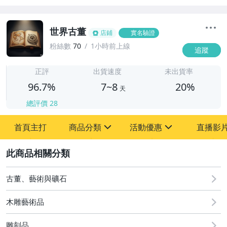
世界古董
店鋪
實名驗證
粉絲數
70
1小時前上線
追蹤
7
正評
出貨速度
未出貨率
96.7%
7~8
20%
天
總評價
28
首頁主打
商品分類
活動優惠
直播影
sign
sign
2
其它
[全店] 粉絲專享
[全店] 周年慶
古董、藝術與礦石
木雕藝術品
雕刻品