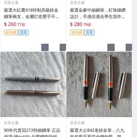
世界古董
世界古董
嚴選大紅鷹918特制高級銥金
嚴選金豪中細鋼筆，釘珠鑲鑽
鋼筆兩支，金屬打造壓手不
設計，手感佳適合學生寫作業
累，細膩鋒毫順滑書寫。收藏
記筆記 金屬覆漆材質 金豪 中
$ 260
$ 280
77折
79折
佳品！ 大紅鷹 918 鏡面 鋰
細 鋪珠
折扣碼
直購
折扣碼
直購
世界古董
世界古董
90年代貴冠272特細鋼筆 正品
嚴選大公842老銥金筆，八九
保證 鋪outilti 金屬網格特細筆
年代風采再現全鋼外觀，隨機