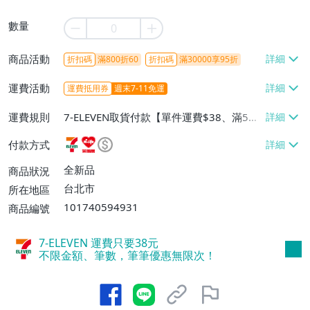
數量
商品活動
折扣碼
滿800折60
折扣碼
滿30000享95折
運費活動
運費抵用券
週末7-11免運
運費規則
7-ELEVEN取貨付款【單件運費$38、滿5件
或消費滿$1298免運費】、7-ELEVEN取貨
付款方式
不付款【免運費】、萊爾富取貨付款【單件
運費$60、滿5件或消費滿$1298免運
全新品
商品狀況
費】、宅配/貨運【單件運費$120、滿5件
台北市
所在地區
或消費滿$1598免運費】
101740594931
商品編號
7-ELEVEN 運費只要
38
元
不限金額、筆數，筆筆優惠無限次！