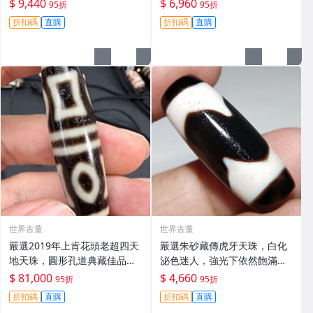
然虎牙 桶珠
風化美，手磨老料工藝獨特，
$ 9,440
$ 6,960
95折
95折
適合收藏把玩。天珠 mm 天珠
折扣碼
直購
折扣碼
直購
白化芯 風化包漿
世界古董
世界古董
嚴選2019年上肯花頭老超四天
嚴選朱砂藏傳虎牙天珠，白化
地天珠，圓形孔道典藏佳品，
泌色迷人，強光下依然飽滿，
花頭絕版難得一見。收藏推薦
天然朱砂點鑲嵌，手工精心手
$ 81,000
$ 4,660
95折
95折
天地天珠 老超 四天
磨，歷久風化包漿美，適合收
折扣碼
直購
折扣碼
直購
藏家珍藏。 朱砂 天珠 老料