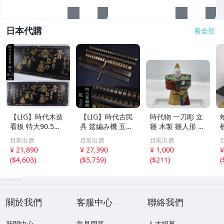
日本代購
看全部
【LIG】時代木造
【LIG】時代古民
時代物 一刀彫 立
看板 特大90.5㎝
具 筵編み機 五点
雛 木製 雛人形 木
金彩 本舗 高田徳
むしろ編み 筬 お
彫彩色 小型 2.2×
目前出價
目前出價
目前出價
左衛門 古美術品
さ 農具 古道具 26
3.5×H5.7cm ひな
¥ 21,890
¥ 27,390
¥ 1,000
¥
2606.676
04.458
祭り 郷土玩具 木
(
$4,603
)
(
$5,759
)
(
$211
)
(
工芸 置物 木彫人
形(B24136)
關於我們
客服中心
聯絡我們
新聞中心
常見問答
人才招募