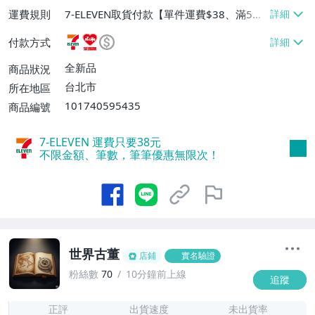
運費規則
7-ELEVEN取貨付款【單件運費$38、滿5件
或消費滿$1298免運費】、7-ELEVEN取貨
付款方式
不付款【免運費】、萊爾富取貨付款【單件
運費$60、滿5件或消費滿$1298免運
全新品
商品狀況
費】、宅配/貨運【單件運費$120、滿5件
台北市
所在地區
或消費滿$1598免運費】
101740595435
商品編號
7-ELEVEN 運費只要
38
元
不限金額、筆數，筆筆優惠無限次！
世界古董
店鋪
實名驗證
粉絲數
70
10分鐘前上線
追蹤
7
正評
出貨速度
未出貨率