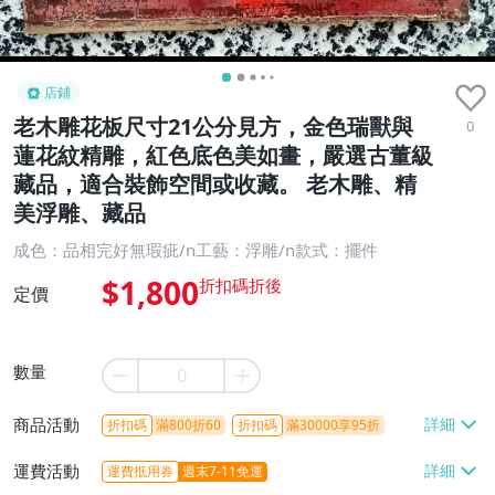
店鋪
老木雕花板尺寸21公分見方，金色瑞獸與
0
蓮花紋精雕，紅色底色美如畫，嚴選古董級
藏品，適合裝飾空間或收藏。 老木雕、精
美浮雕、藏品
成色：品相完好無瑕疵/n工藝：浮雕/n款式：擺件
$1,800
定價
數量
商品活動
折扣碼
滿800折60
折扣碼
滿30000享95折
運費活動
運費抵用券
週末7-11免運