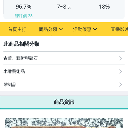
96.7%
7~8
18%
天
總評價
28
首頁主打
商品分類
活動優惠
直播影
sign
sign
2
其它
[全店] 粉絲專享
[全店] 周年慶
古董、藝術與礦石
木雕藝術品
雕刻品
商品資訊