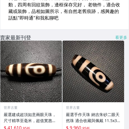
賣家最新刊登
看更多
世界古董
世界古董
嚴選建成超頂如意兩眼天珠，
嚴選手作天珠 納吉朱砂二眼天
尺寸精準至毫米，超值實惠價
然珠 適合收藏與佩戴 11.5x38
格等您搶！天珠收藏、祈福儀
mm 天然珠 衝勁 祥瑞
$ 41,610
$ 9,960
95折
95折