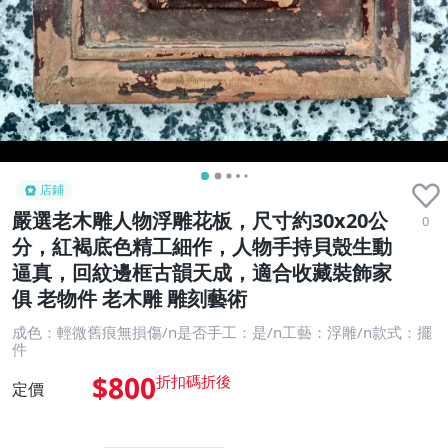
店鋪
嚴選老木雕人物浮雕花板，尺寸約30x20公
0
分，紅褐底色精工細作，人物手持貝殼生動
逼真，回紋邊框古韻天成，適合收藏裝飾家
俱 老物件 老木雕 雕刻藝術
成色：輕微舊痕無損傷/n是否手工：是/n工藝：浮雕/n款式：擺
件
$800
定價