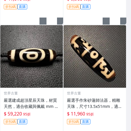
式、淨化專用 建成天珠 祈福
折扣碼
直購
折扣碼
直購
天然天珠
世界古董
世界古董
嚴選建成超頂星辰天珠，材質
嚴選手作朱砂蓮師法器，精雕
天然，適合收藏與佩戴 mm 精
天珠，尺寸13.5x51mm，適合
準關鍵詞：天珠 星辰 天地
收藏 天珠 法器 聖物
$ 59,220
$ 11,960
95折
95折
折扣碼
直購
折扣碼
直購