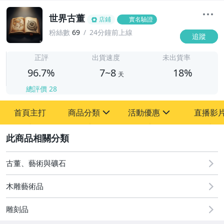
世界古董
店鋪
實名驗證
粉絲數
69
24分鐘前上線
追蹤
7
正評
出貨速度
未出貨率
96.7%
7~8
18%
天
總評價
28
首頁主打
商品分類
活動優惠
直播影
sign
sign
2
其它
[全店] 粉絲專享
[全店] 周年慶
古董、藝術與礦石
木雕藝術品
雕刻品