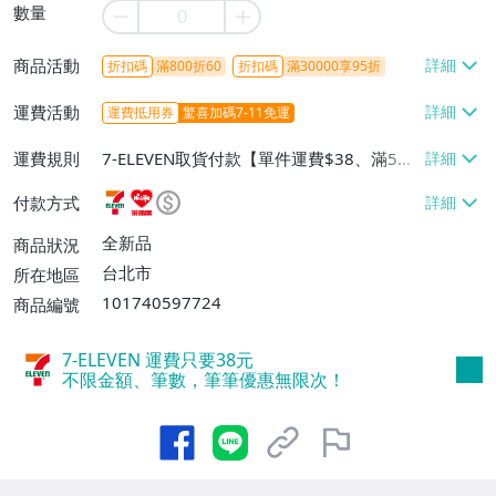
數量
商品活動
折扣碼
滿800折60
折扣碼
滿30000享95折
運費活動
運費抵用券
驚喜加碼7-11免運
運費規則
7-ELEVEN取貨付款【單件運費$38、滿5件
或消費滿$1298免運費】、7-ELEVEN取貨
付款方式
不付款【免運費】、萊爾富取貨付款【單件
運費$60、滿5件或消費滿$1298免運
全新品
商品狀況
費】、宅配/貨運【單件運費$120、滿5件
台北市
所在地區
或消費滿$1598免運費】
101740597724
商品編號
7-ELEVEN 運費只要
38
元
不限金額、筆數，筆筆優惠無限次！