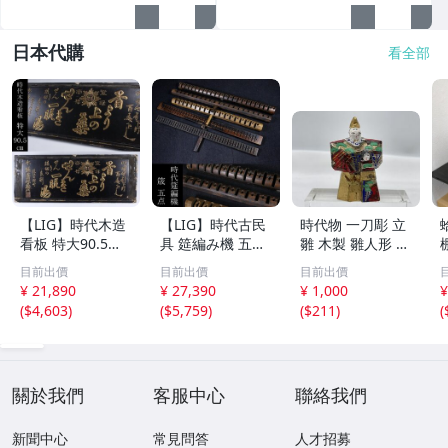
日本代購
看全部
【LIG】時代木造
【LIG】時代古民
時代物 一刀彫 立
看板 特大90.5㎝
具 筵編み機 五点
雛 木製 雛人形 木
金彩 本舗 高田徳
むしろ編み 筬 お
彫彩色 小型 2.2×
目前出價
目前出價
目前出價
左衛門 古美術品
さ 農具 古道具 26
3.5×H5.7cm ひな
¥ 21,890
¥ 27,390
¥ 1,000
¥
2606.676
04.458
祭り 郷土玩具 木
(
$4,603
)
(
$5,759
)
(
$211
)
(
工芸 置物 木彫人
形(B24136)
關於我們
客服中心
聯絡我們
新聞中心
常見問答
人才招募