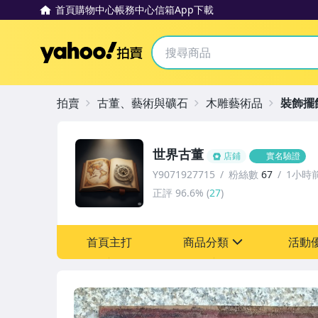
首頁
購物中心
帳務中心
信箱
App下載
Yahoo拍賣
拍賣
古董、藝術與礦石
木雕藝術品
裝飾擺
世界古董
店鋪
實名驗證
Y9071927715
粉絲數
67
1小時
正評
96.6%
(
27
)
首頁主打
商品分類
活動
sign
其它
[全店] 粉絲專享
[全店] 周年慶