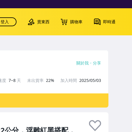
登入
賣東西
購物車
即時通
關於我
分享
速度
7~8
天
未出貨率
22%
加入時間
2025/05/03
22公分，浮雕紅黑搭配，