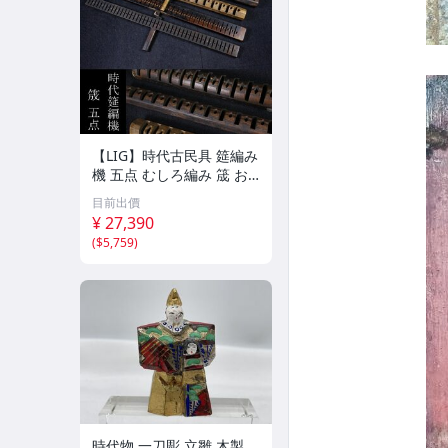
【LIG】時代古民具 筵編み
機 五点 むしろ編み 筬 お
さ 農具 古道具 2604.458
目前出價
¥ 27,390
(
$5,759
)
時代物 一刀彫 立雛 木製