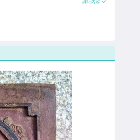
/貨運【單件運費$120、滿5件或消費滿