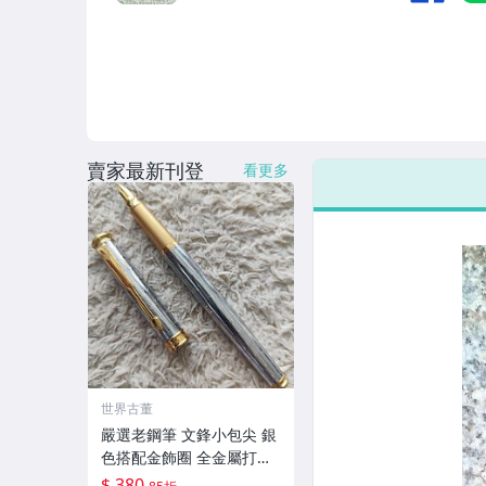
賣家最新刊登
看更多
世界古董
嚴選老鋼筆 文鋒小包尖 銀
色搭配金飾圈 全金屬打造
書寫流順 輕便好握 現貨有
$ 380