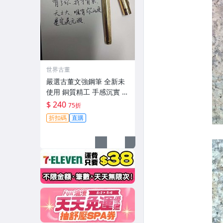
世界古董
嚴選古董文強鋼筆 全新未
使用 銅質精工 手感沉實 採
用經典設計 掉漆顯舊趣試
$ 240
75折
用更佳 文書好幫手 文強鋼
折扣碼
直購
筆 金屬文具 鉑金老字典 筆
尖細膩 字跡清爽 老物