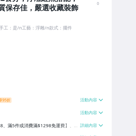
0
質保存佳，嚴選收藏裝飾
手工：是/n工藝：浮雕/n款式：擺件
享95折
38、滿5件或消費滿$1298免運費】、7-
、萊爾富取貨付款【單件運費$60、滿5件