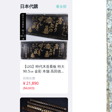
日本代購
看全部
【LIG】時代木造看板 特大
90.5㎝ 金彩 本舗 高田徳左
衛門 古美術品 2606.676
目前出價
¥ 21,890
(
$4,603
)