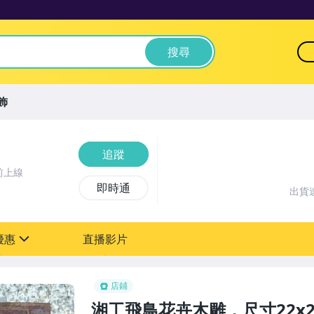
搜尋
飾
追蹤
前上線
即時通
出貨
優惠
直播影片
sign
店鋪
湘工飛鳥花卉木雕，尺寸22x