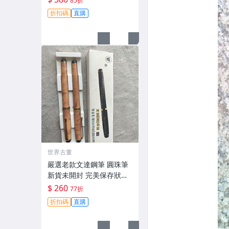
85折
限 時代錦標 收藏推薦 圓潤
折扣碼
直購
飽滿 老鋼筆 圓珠筆頭 筆身
金屬
世界古董
嚴選老款文達鋼筆 圓珠筆
新貨未開封 完美保存狀態
可收藏使用 花色獨特 絕版
$ 260
77折
鋪裝
折扣碼
直購