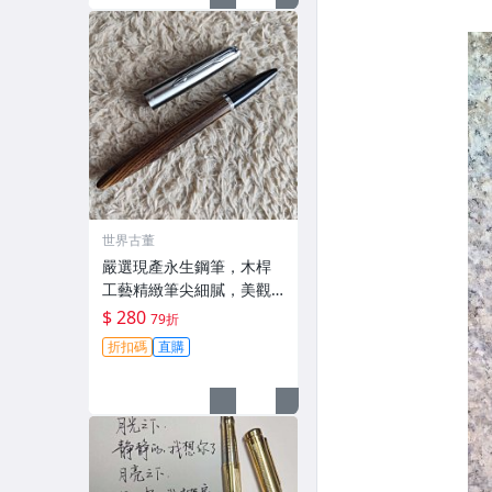
世界古董
嚴選現產永生鋼筆，木桿
工藝精緻筆尖細膩，美觀
花紋可收藏 永生鋼筆 工藝
$ 280
79折
木桿 鋼筆 花紋
折扣碼
直購