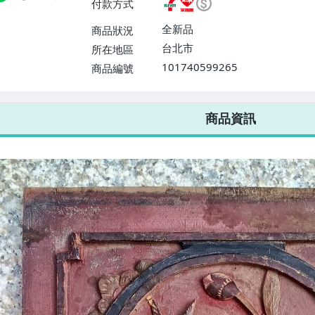
付款方式
或消費滿$1298免運費】、宅配
$1598免運費】
全新品
商品狀況
台北市
所在地區
101740599265
商品編號
7-ELEVEN 運費只要
38
元
不限金額、筆數，筆筆優惠無限次！
商品資訊