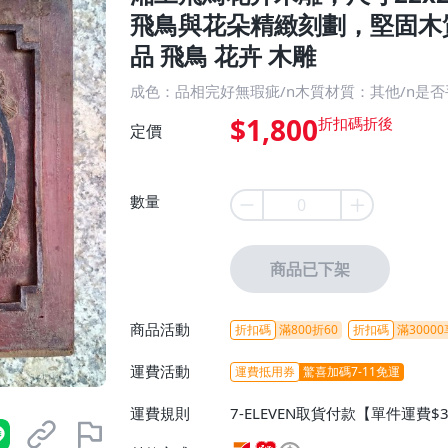
飛鳥與花朵精緻刻劃，堅固木
品 飛鳥 花卉 木雕
成色：品相完好無瑕疵/n木質材質：其他/n是否
$1,800
定價
數量
商品已下架
商品活動
折扣碼
滿800折60
折扣碼
滿30000
運費活動
運費抵用券
驚喜加碼7-11免運
運費規則
7-ELEVEN取貨付款【單件運費$
ELEVEN取貨不付款【免運費】