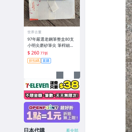
世界古董
97年嚴選老鋼筆整盒80支
小明尖磨砂筆尖 筆桿細長
適合收藏 永生 97年 老鋼
$ 260
77折
筆 收藏
折扣碼
直購
日本代購
看全部