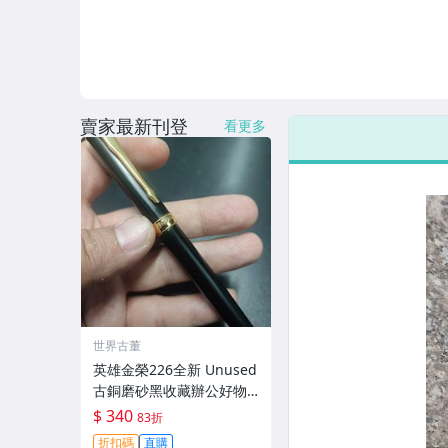
賣家最新刊登
看更多
世界古董
英雄金榮226全新 Unused
古銅磨砂黑收藏辦公好物
英雄鋼筆 國產 名筆 業界推
$ 340
83折
薦 抗磨耐用
折扣碼
直購