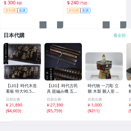
設計，老筆難求，適合收藏與
飛白 適合日常寫字 613 鋼筆
$ 300
$ 240
8折
75折
日用 23A 銥金 筆帽
發行白翎 磨砂質感書寫順暢
折扣碼
直購
折扣碼
直購
日本代購
看全部
【LIG】時代木造
【LIG】時代古民
時代物 一刀彫 立
看板 特大90.5㎝
具 筵編み機 五点
雛 木製 雛人形 木
金彩 本舗 高田徳
むしろ編み 筬 お
彫彩色 小型 2.2×
目前出價
目前出價
目前出價
左衛門 古美術品
さ 農具 古道具 26
3.5×H5.7cm ひな
¥ 21,890
¥ 27,390
¥ 1,000
¥
2606.676
04.458
祭り 郷土玩具 木
(
$4,603
)
(
$5,759
)
(
$211
)
(
工芸 置物 木彫人
形(B24136)