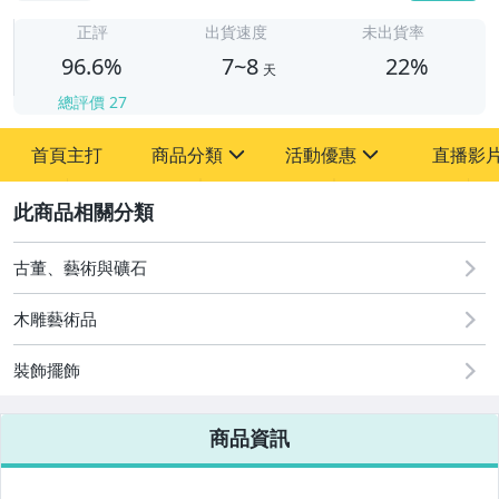
7
正評
出貨速度
未出貨率
96.6%
7~8
22%
天
總評價
27
首頁主打
商品分類
活動優惠
直播影
sign
sign
2
其它
[全店] 粉絲專享
[全店] 周年慶
古董、藝術與礦石
木雕藝術品
裝飾擺飾
商品資訊