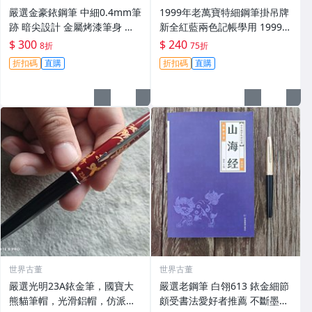
嚴選金豪銥鋼筆 中細0.4mm筆
1999年老萬寶特細鋼筆掛吊牌
跡 暗尖設計 金屬烤漆筆身 鑲
新全紅藍兩色記帳學用 1999年
鑽筆帽 適合學生日用辦公 銥粒
萬寶 筆記本
$ 300
$ 240
8折
75折
筆跡 傳統鋼筆
折扣碼
直購
折扣碼
直購
世界古董
世界古董
嚴選光明23A銥金筆，國寶大
嚴選老鋼筆 白翎613 銥金細節
熊貓筆帽，光滑鋁帽，仿派克
頗受書法愛好者推薦 不斷墨不