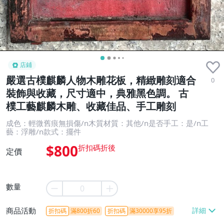
店鋪
嚴選古樸麒麟人物木雕花板，精緻雕刻適合
0
裝飾與收藏，尺寸適中，典雅黑色調。 古
樸工藝麒麟木雕、收藏佳品、手工雕刻
成色：輕微舊痕無損傷/n木質材質：其他/n是否手工：是/n工
藝：浮雕/n款式：擺件
$800
定價
數量
商品活動
折扣碼
滿800折60
折扣碼
滿30000享95折