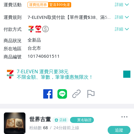
運費活動
運費抵用券
驚喜$99免運
運費規則
7-ELEVEN取貨付款【單件運費$38、滿5件
或消費滿$1298免運費】、7-ELEVEN取貨
付款方式
不付款【免運費】、萊爾富取貨付款【單件
運費$60、滿5件或消費滿$1298免運
全新品
商品狀況
費】、宅配/貨運【單件運費$120、滿5件
台北市
所在地區
或消費滿$1598免運費】
101740601511
商品編號
7-ELEVEN 運費只要
38
元
不限金額、筆數，筆筆優惠無限次！
世界古董
店鋪
實名驗證
粉絲數
68
24分鐘前上線
追蹤