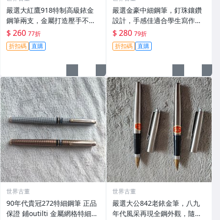
嚴選大紅鷹918特制高級銥金
嚴選金豪中細鋼筆，釘珠鑲鑽
鋼筆兩支，金屬打造壓手不
設計，手感佳適合學生寫作業
累，細膩鋒毫順滑書寫。收藏
記筆記 金屬覆漆材質 金豪 中
$ 260
$ 280
77折
79折
佳品！ 大紅鷹 918 鏡面 鋰
細 鋪珠
折扣碼
直購
折扣碼
直購
世界古董
世界古董
90年代貴冠272特細鋼筆 正品
嚴選大公842老銥金筆，八九
保證 鋪outilti 金屬網格特細筆
年代風采再現全鋼外觀，隨機