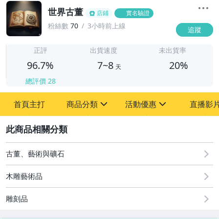
世界古董
店鋪
實名驗證
粉絲數
70
3小時前上線
追蹤
7
正評
出貨速度
未出貨率
96.7%
7~8
20%
天
總評價
28
首頁主打
商品分類
活動優惠
直播影
sign
sign
2
其它
[全店] 粉絲專享
[全店] 周年慶
古董、藝術與礦石
木雕藝術品
雕刻品