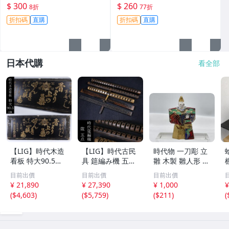
尖書寫順滑 古典美雅 貴冠272
附送兩種筆夾。全新未使用，
$ 300
$ 260
8折
77折
特細鋼筆 鋪outilti 金屬網格
保存極佳。 842老鋼筆 全鋼金
折扣碼
直購
折扣碼
直購
細筆尖 9
筆 未用過墨水
日本代購
看全部
【LIG】時代木造
【LIG】時代古民
時代物 一刀彫 立
看板 特大90.5㎝
具 筵編み機 五点
雛 木製 雛人形 木
金彩 本舗 高田徳
むしろ編み 筬 お
彫彩色 小型 2.2×
目前出價
目前出價
目前出價
左衛門 古美術品
さ 農具 古道具 26
3.5×H5.7cm ひな
¥ 21,890
¥ 27,390
¥ 1,000
¥
2606.676
04.458
祭り 郷土玩具 木
(
$4,603
)
(
$5,759
)
(
$211
)
(
工芸 置物 木彫人
形(B24136)