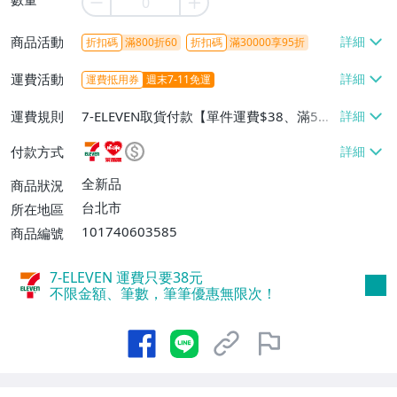
商品活動
折扣碼
滿800折60
折扣碼
滿30000享95折
運費活動
運費抵用券
週末7-11免運
運費規則
7-ELEVEN取貨付款【單件運費$38、滿5件
或消費滿$1298免運費】、7-ELEVEN取貨
付款方式
不付款【免運費】、萊爾富取貨付款【單件
運費$60、滿5件或消費滿$1298免運
全新品
商品狀況
費】、宅配/貨運【單件運費$120、滿5件
台北市
所在地區
或消費滿$1598免運費】
101740603585
商品編號
7-ELEVEN 運費只要
38
元
不限金額、筆數，筆筆優惠無限次！