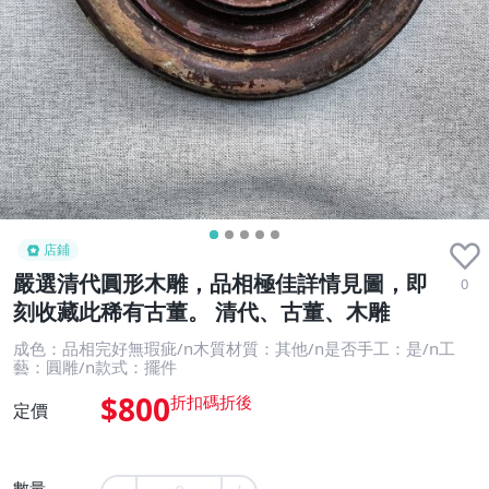
店鋪
嚴選清代圓形木雕，品相極佳詳情見圖，即
0
刻收藏此稀有古董。 清代、古董、木雕
成色：品相完好無瑕疵/n木質材質：其他/n是否手工：是/n工
藝：圓雕/n款式：擺件
$800
定價
數量