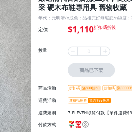
采 硬木布鞋專用具 舊物收藏
年代：元明清/n成色：品相完好無瑕疵/n純度：
$1,110
定價
數量
商品已下架
商品活動
折扣碼
滿800折60
折扣碼
滿30000
運費活動
運費抵用券
驚喜$99免運
運費規則
7-ELEVEN取貨付款【單件運費$
ELEVEN取貨不付款【免運費】
付款方式
或消費滿$1298免運費】、宅配