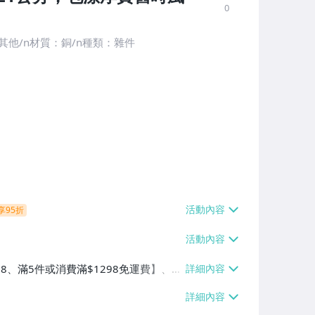
0
其他/n材質：銅/n種類：雜件
享95折
38、滿5件或消費滿$1298免運費】、7-
、萊爾富取貨付款【單件運費$60、滿5件
/貨運【單件運費$120、滿5件或消費滿