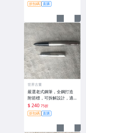
卡其色 鉑金鍍工藝 經典款
折扣碼
直購
式 英雄5020 鋪筆 時尚經
典 字體工整
世界古董
嚴選老式鋼筆，全鋼打造
附箭標，可拆解設計，適
合拍攝與收藏。影視道具
$ 240
75折
好選擇。 老鋼筆 電影道具
折扣碼
直購
雑貨收藏