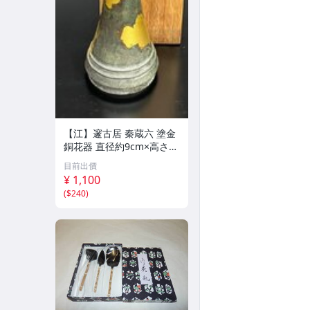
【江】邃古居 秦蔵六 塗金
銅花器 直径約9cm×高さ30
cm 在銘 共箱 古美術品(華
目前出價
道具花生花瓶花生飾壺)BX
¥ 1,100
Z2737 LTahkp CTqxaf
(
$240
)