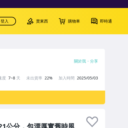
登入
賣東西
購物車
即時通
關於我
分享
速度
7~8
天
未出貨率
22%
加入時間
2025/05/03
21公分，包漂厚實舊時風