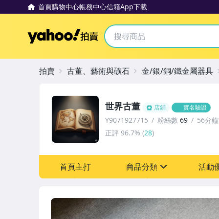
首頁
購物中心
帳務中心
信箱
App下載
Yahoo拍賣
拍賣
古董、藝術與礦石
金/銀/銅/鐵金屬器具
世界古董
店鋪
實名驗證
Y9071927715
粉絲數
69
56分
正評
96.7%
(
28
)
首頁主打
商品分類
活動
sign
其它
[全店] 粉絲專享
[全店] 周年慶