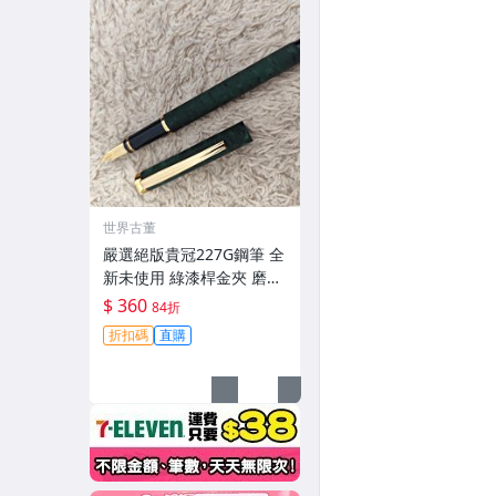
世界古董
嚴選絕版貴冠227G鋼筆 全
新未使用 綠漆桿金夾 磨砂
金屬外殼 大明尖飽滿墨水
$ 360
84折
試寫順滑 適合收藏使用 老
折扣碼
直購
鋼筆 條件好 銑筆