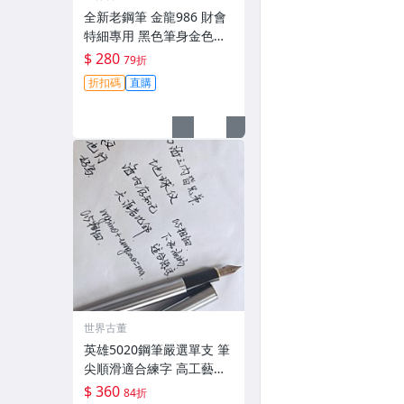
全新老鋼筆 金龍986 財會
特細專用 黑色筆身金色裝
飾 大氣順滑好寫 小明尖 筆
$ 280
79折
夾輕微氧化 無損毫毛 新手
折扣碼
直購
舊藏共賞 財會鋼筆 傳承工
藝 滑動自如 古典風
世界古董
英雄5020鋼筆嚴選單支 筆
尖順滑適合練字 高工藝打
造手感佳 英雄5020 鋪筆
$ 360
84折