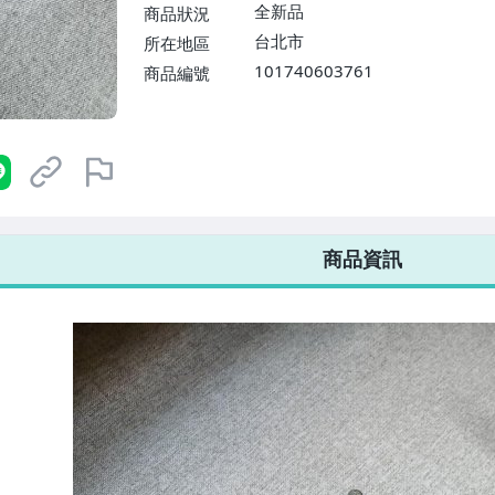
$1598免運費】
全新品
商品狀況
台北市
所在地區
101740603761
商品編號
7-ELEVEN 運費只要
38
元
不限金額、筆數，筆筆優惠無限次！
商品資訊