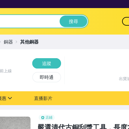
搜尋
銅器
其他銅器
追蹤
鐘前上線
即時通
出貨
優惠
直播影片
sign
店鋪
嚴選清代古銅刮漿工具，長度