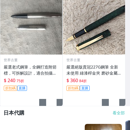
世界古董
世界古董
嚴選老式鋼筆，全鋼打造附箭
嚴選絕版貴冠227G鋼筆 全新
標，可拆解設計，適合拍攝與
未使用 綠漆桿金夾 磨砂金屬外
收藏。影視道具好選擇。 老鋼
殼 大明尖飽滿墨水 試寫順滑
$ 240
$ 360
75折
84折
筆 電影道具 雑貨收藏
適合收藏使用 老鋼筆 條件好
折扣碼
直購
折扣碼
直購
銑筆
日本代購
看全部