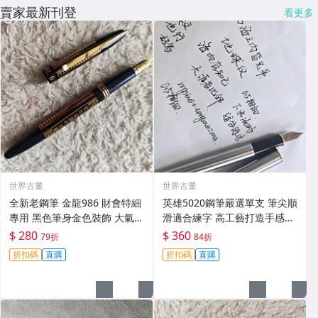
賣家最新刊登
看更多
世界古董
世界古董
全新老鋼筆 金龍986 財會特細
英雄5020鋼筆嚴選單支 筆尖順
專用 黑色筆身金色裝飾 大氣順
滑適合練字 高工藝打造手感佳
滑好寫 小明尖 筆夾輕微氧化
英雄5020 鋪筆 卡其色 鉑金鍍
$ 280
$ 360
79折
84折
無損毫毛 新手舊藏共賞 財會鋼
工藝 經典款式 英雄5020 鋪筆
折扣碼
直購
折扣碼
直購
筆 傳承工藝 滑動自如 古典風
時尚經典 字體工整