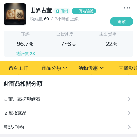
世界古董
店鋪
實名驗證
粉絲數
69
2小時前上線
追蹤
7
正評
出貨速度
未出貨率
96.7%
7~8
22%
天
總評價
28
首頁主打
商品分類
活動優惠
直播影
sign
sign
2
其它
[全店] 粉絲專享
[全店] 周年慶
古董、藝術與礦石
文獻收藏品
雜誌/刊物