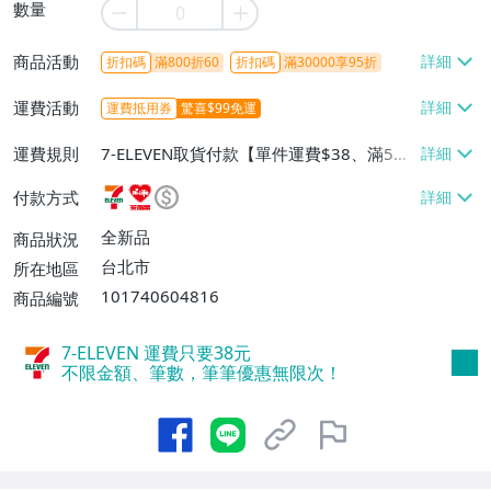
數量
商品活動
折扣碼
滿800折60
折扣碼
滿30000享95折
運費活動
運費抵用券
驚喜$99免運
運費規則
7-ELEVEN取貨付款【單件運費$38、滿5件
或消費滿$1298免運費】、7-ELEVEN取貨
付款方式
不付款【免運費】、萊爾富取貨付款【單件
運費$60、滿5件或消費滿$1298免運
全新品
商品狀況
費】、宅配/貨運【單件運費$120、滿5件
台北市
所在地區
或消費滿$1598免運費】
101740604816
商品編號
7-ELEVEN 運費只要
38
元
不限金額、筆數，筆筆優惠無限次！