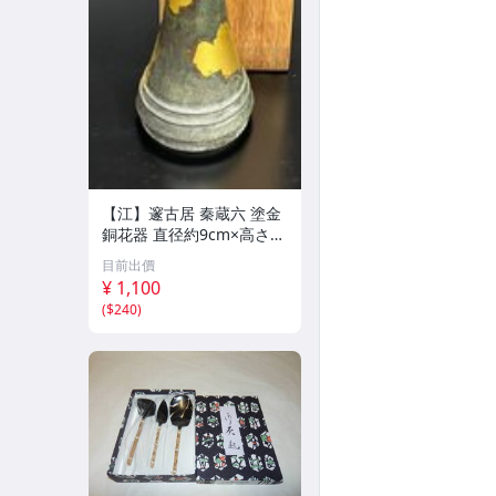
【江】邃古居 秦蔵六 塗金
銅花器 直径約9cm×高さ30
cm 在銘 共箱 古美術品(華
目前出價
道具花生花瓶花生飾壺)BX
¥ 1,100
Z2737 LTahkp CTqxaf
(
$240
)