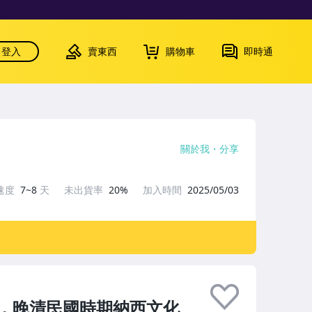
登入
賣東西
購物車
即時通
關於我
分享
速度
7~8
天
未出貨率
20%
加入時間
2025/05/03
，晚清民國時期納西文化