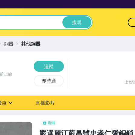
搜尋
銅器
其他銅器
追蹤
鐘前上線
即時通
出貨
優惠
直播影片
sign
店鋪
嚴選麗江蔚昌號忠孝仁愛銅鎖