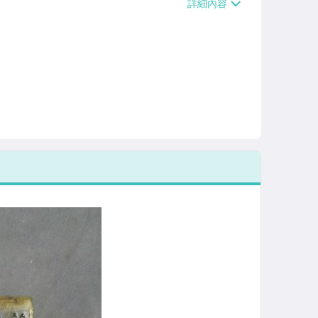
/貨運【單件運費$120、滿5件或消費滿