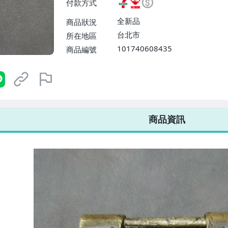
付款方式
或消費滿$1298免運費】、宅配
$1598免運費】
全新品
商品狀況
台北市
所在地區
101740608435
商品編號
7-ELEVEN 運費只要
38
元
不限金額、筆數，筆筆優惠無限次！
商品資訊