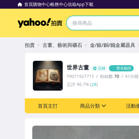
首頁
購物中心
帳務中心
信箱
App下載
Yahoo拍賣
拍賣
古董、藝術與礦石
金/銀/銅/鐵金屬器具
世界古董
店鋪
實名驗證
Y9071927715
粉絲數
70
41分
正評
96.7%
(
28
)
首頁主打
商品分類
活動
sign
其它
[全店] 粉絲專享
[全店] 周年慶