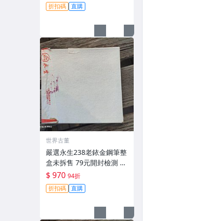
壇收藏佳品 銥售中 筆尖銥
折扣碼
直購
粒 鋼筆 友聯230 仙鶴
世界古董
嚴選永生238老銥金鋼筆整
盒未拆售 79元開封檢測 中
古收藏推薦 鋉絲鋼筆 永生
$ 970
94折
鋼筆 原廠鋼筆
折扣碼
直購