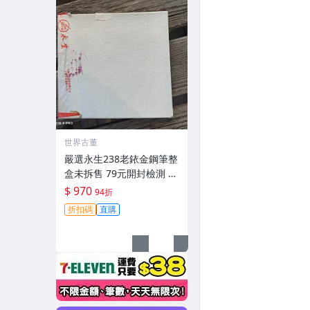
世界古董
嚴選永生238老銥金鋼筆整
盒未拆售 79元開封檢測 中
古收藏推薦 鋉絲鋼筆 永生
$ 970
94折
鋼筆 原廠鋼筆
折扣碼
直購