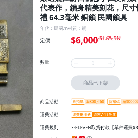
代表作，鎖身精美刻花，尺寸
禮 64.3毫米 銅鎖 民國鎖具
年代：民國/n材質：銅
$6,000
定價
數量
商品已下架
商品活動
折扣碼
滿800折60
折扣碼
滿30000
運費活動
運費抵用券
週末7-11免運
運費規則
7-ELEVEN取貨付款【單件運費$
ELEVEN取貨不付款【免運費】