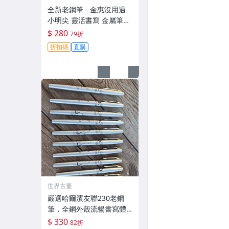
全新老鋼筆 - 金惠沒用過
小明尖 靈活書寫 金屬筆身
氧化痕輕 小朋友收藏禮物
$ 280
79折
愛拼才會贏 筆身氧化痕跡
折扣碼
直購
優質鋼筆
世界古董
嚴選哈爾濱友聯230老鋼
筆，全鋼外殼流暢書寫體
驗佳 仙鶴圖案祥雲紋飾 老
$ 330
82折