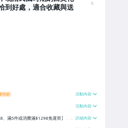
0
恰到好處，適合收藏與送
享95折
38、滿5件或消費滿$1298免運費】、7-
、萊爾富取貨付款【單件運費$60、滿5件