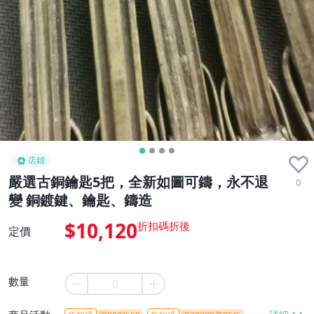
店鋪
嚴選古銅鑰匙5把，全新如圖可鑄，永不退
0
變 銅鍍鍵、鑰匙、鑄造
$10,120
定價
數量