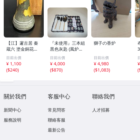
【江】邃古居 秦
『未使用』三本組
獅子の香炉
蔵六 塗金銅花器
黒色灰匙 (風炉用)
直径約9cm×高さ
化粧箱
目前出價
目前出價
目前出價
30cm 在銘 共箱
¥ 1,100
¥ 4,000
¥ 4,980
¥
古美術品(華道具
(
$240
)
(
$870
)
(
$1,083
)
(
花生花瓶花生飾
壺)BXZ2737 LTah
kp CTqxaf
關於我們
客服中心
聯絡我們
新聞中心
常見問答
人才招募
服務說明
聯絡客服
最新公告