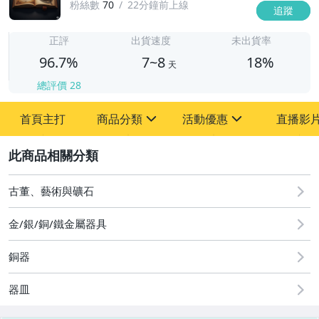
粉絲數
70
22分鐘前上線
追蹤
7
正評
出貨速度
未出貨率
96.7%
7~8
18%
天
總評價
28
首頁主打
商品分類
活動優惠
直播影
sign
sign
2
其它
[全店] 粉絲專享
[全店] 周年慶
古董、藝術與礦石
金/銀/銅/鐵金屬器具
銅器
器皿