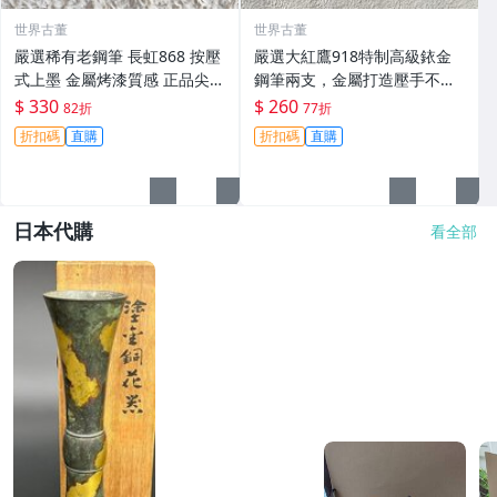
世界古董
世界古董
嚴選稀有老鋼筆 長虹868 按壓
嚴選大紅鷹918特制高級銥金
式上墨 金屬烤漆質感 正品尖頭
鋼筆兩支，金屬打造壓手不
紅白藍三色 兩側配重設計 長虹
累，細膩鋒毫順滑書寫。收藏
$ 330
$ 260
82折
77折
868 上墨鋼筆 老字樣 雙手握感
佳品！ 大紅鷹 918 鏡面 鋰
折扣碼
直購
折扣碼
直購
日本代購
看全部