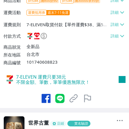
商品活動
折扣碼
滿800折60
折扣碼
滿30000享95折
運費活動
運費抵用券
週末7-11免運
運費規則
7-ELEVEN取貨付款【單件運費$38、滿5件
或消費滿$1298免運費】、7-ELEVEN取貨
付款方式
不付款【免運費】、萊爾富取貨付款【單件
運費$60、滿5件或消費滿$1298免運
全新品
商品狀況
費】、宅配/貨運【單件運費$120、滿5件
台北市
所在地區
或消費滿$1598免運費】
101740608823
商品編號
7-ELEVEN 運費只要
38
元
不限金額、筆數，筆筆優惠無限次！
世界古董
店鋪
實名驗證