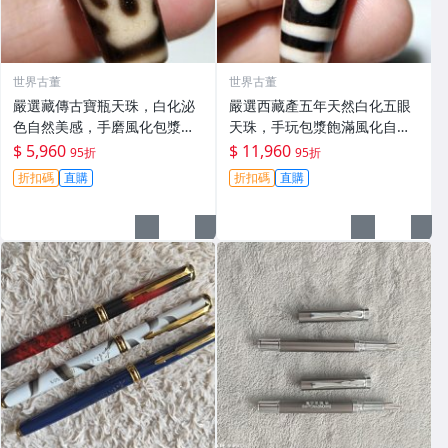
世界古董
世界古董
嚴選藏傳古寶瓶天珠，白化泌
嚴選西藏產五年天然白化五眼
色自然美感，手磨風化包漿飽
天珠，手玩包漿飽滿風化自
滿，典藏級天珠推薦 天珠 發珠
然，尺寸14mm推薦收藏 五眼
$ 5,960
$ 11,960
95折
95折
滾料
天珠 白化天珠 包漿天珠
折扣碼
直購
折扣碼
直購