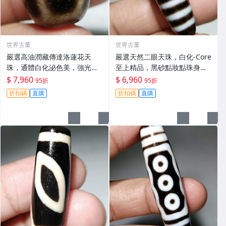
世界古董
世界古董
嚴選高油潤藏傳達洛蓮花天
嚴選天然二眼天珠，白化-Core
珠，通體白化泌色美，強光不
至上精品，黑砂點妝點珠身，
透手磨工，風化包漿飽滿古
極致風化包漿，秒殺市場老料
$ 7,960
$ 6,960
95折
95折
雅，尺寸mm推薦收藏 達洛蓮
級！mm尺寸 二改 天珠
折扣碼
直購
折扣碼
直購
花 天珠 白化