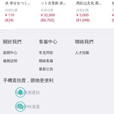
水 幸せをつくる
ット古美術 赤縞
西紅山文化 黒曜
家とインテリア/
天眼瑪瑙丸珠 天
石 黒皮玉 太陽神
目前出價
目前出價
目前出價
浅野八郎(著者)
地天珠組み合わせ
祈祷像 唐物 骨董
¥ 110
¥ 32,000
¥ 5,000
¥
ブレスレット 縞
品 古美術 古玉 彫
(
$24
)
(
$6,702
)
(
$1,048
)
(
瑪瑙 古玩 アンテ
刻 時代物 魔除け
ィーク お守り コ
古代風 守護像 置
レクション 腕輪
物
】
關於我們
客服中心
聯絡我們
新聞中心
常見問答
人才招募
服務說明
聯絡客服
最新公告
手機逛拍賣，購物更便利
商品降價通知
買賣即時溝通