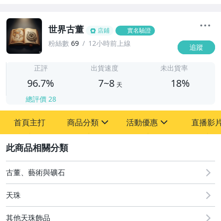
世界古董
店鋪
實名驗證
粉絲數
69
12小時前上線
追蹤
7
正評
出貨速度
未出貨率
96.7%
7~8
18%
天
總評價
28
首頁主打
商品分類
活動優惠
直播影
sign
sign
2
其它
[全店] 粉絲專享
[全店] 周年慶
古董、藝術與礦石
天珠
其他天珠飾品