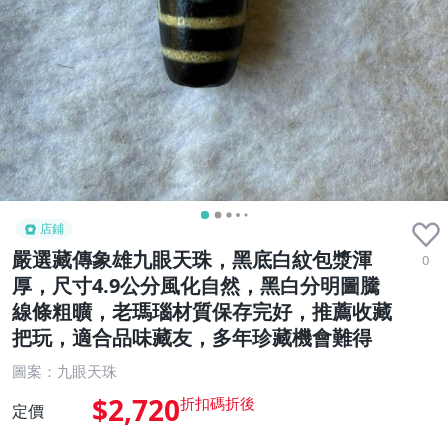
店鋪
嚴選藏傳象雄九眼天珠，黑底白紋包漿渾
0
厚，尺寸4.9公分風化自然，黑白分明圖騰
線條粗曠，老瑪瑙材質保存完好，推薦收藏
把玩，適合品味藏友，多年珍藏機會難得
圖案：九眼天珠
$2,720
定價