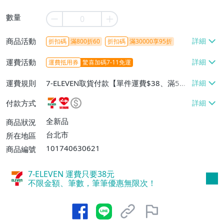
數量
商品活動
折扣碼
滿800折60
折扣碼
滿30000享95折
運費活動
運費抵用券
驚喜加碼7-11免運
運費規則
7-ELEVEN取貨付款【單件運費$38、滿5件
或消費滿$1298免運費】、7-ELEVEN取貨
付款方式
不付款【免運費】、萊爾富取貨付款【單件
運費$60、滿5件或消費滿$1298免運
全新品
商品狀況
費】、宅配/貨運【單件運費$120、滿5件
台北市
所在地區
或消費滿$1598免運費】
101740630621
商品編號
7-ELEVEN 運費只要
38
元
不限金額、筆數，筆筆優惠無限次！