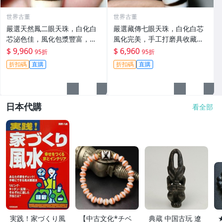
世界古董
世界古董
嚴選天然鳳二眼天珠，白化白
嚴選藏傳七眼天珠，白化白芯
芯泌色佳，風化包漿豐富，手
風化完美，手工打磨具收藏價
工打磨精緻，適合收藏賞玩 發
值 磨砂 天然 魚眼 七眼天珠 白
$ 9,960
$ 6,960
95折
95折
黃 天然天珠
化芯 風化包漿
折扣碼
直購
折扣碼
直購
日本代購
看全部
実践！家づくり風
【中古文化*チベ
典蔵 中国古玩 遼