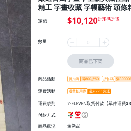
精工 字畫收藏 字幅藝術 頭條
$10,120
定價
數量
商品已下架
商品活動
折扣碼
滿800折60
折扣碼
滿30000
運費活動
運費抵用券
週末7-11免運
運費規則
7-ELEVEN取貨付款【單件運費$
ELEVEN取貨不付款【免運費】
付款方式
或消費滿$1298免運費】、宅配
$1598免運費】
全新品
商品狀況