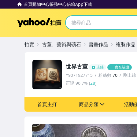
首頁
購物中心
帳務中心
信箱
App下載
Yahoo拍賣
拍賣
古董、藝術與礦石
書畫作品
複製作品
世界古董
店鋪
實名驗證
Y9071927715
粉絲數
70
剛上線
正評
96.7%
(
28
)
首頁主打
商品分類
活動
sign
其它
[全店] 粉絲專享
[全店] 周年慶