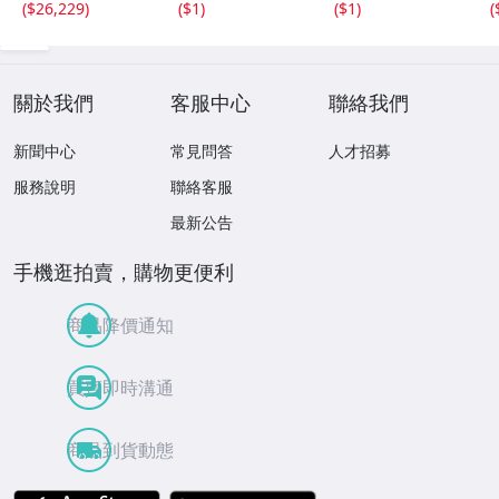
(
$26,229
)
(
$1
)
(
$1
)
(
ージ レトロ ケー
ス 銀製品
關於我們
客服中心
聯絡我們
新聞中心
常見問答
人才招募
服務說明
聯絡客服
最新公告
手機逛拍賣，購物更便利
商品降價通知
買賣即時溝通
商品到貨動態