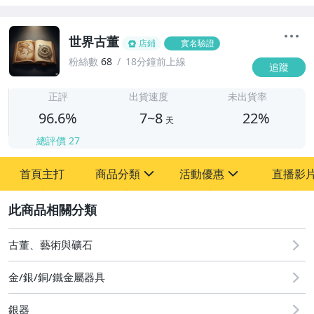
世界古董
店鋪
實名驗證
粉絲數
68
18分鐘前上線
追蹤
7
正評
出貨速度
未出貨率
96.6%
7~8
22%
天
總評價
27
首頁主打
商品分類
活動優惠
直播影
sign
sign
2
其它
[全店] 粉絲專享
[全店] 周年慶
古董、藝術與礦石
金/銀/銅/鐵金屬器具
銀器