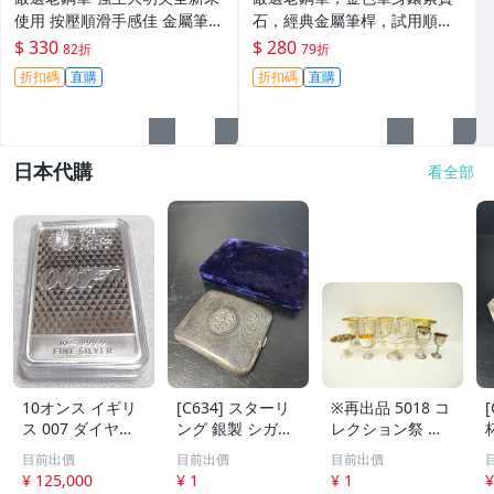
使用 按壓順滑手感佳 金屬筆身
石，經典金屬筆桿，試用順滑
做工精良 老式按捏上墨儲墨量
手感佳，展現久遠風華。表面
$ 330
$ 280
82折
79折
大 鋼筆 打字機 筆記本
微顯庫存氧化，細節請參閱圖
折扣碼
直購
折扣碼
直購
片。 老鋼筆 老字號 鋼筆 金屬
日本代購
看全部
10オンス イギリ
[C634] スターリ
※再出品 5018 コ
ス 007 ダイヤモ
ング 銀製 シガレ
レクション祭 銀
ンドは永遠に 純
ットケース 118g
製 Silver 刻印 ト
目前出價
目前出價
目前出價
銀 バー
アンティーク シ
ロフィー 8点 691
¥ 125,000
¥ 1
¥ 1
¥
ルバー ヴィンテ
g 無刻印 2点