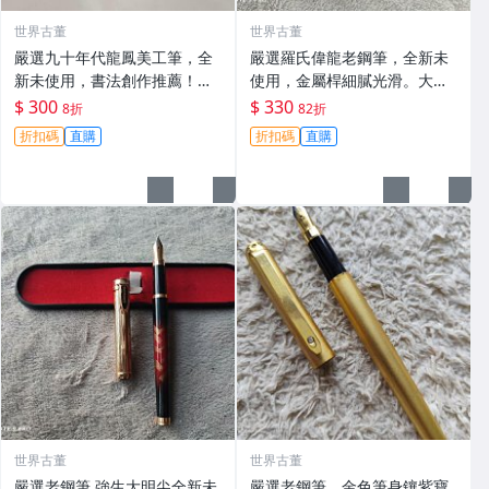
世界古董
世界古董
嚴選九十年代龍鳳美工筆，全
嚴選羅氏偉龍老鋼筆，全新未
新未使用，書法創作推薦！鋼
使用，金屬桿細膩光滑。大明
筆龍鳳695 老款龍鳳美工筆 鎮
尖設計，試寫順暢無比。稻穗
$ 300
$ 330
8折
82折
紙書法 文房四寶收藏
桃心精美筆夾，手感極佳。 偉
折扣碼
直購
折扣碼
直購
龍 鋼筆 稻穗
世界古董
世界古董
嚴選老鋼筆 強生大明尖全新未
嚴選老鋼筆，金色筆身鑲紫寶