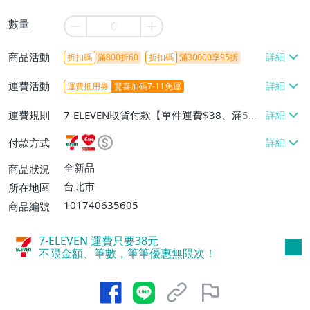
數量
商品活動
折扣碼
滿800折60
折扣碼
滿30000享95折
運費活動
運費抵用券
驚喜加碼7-11免運
運費規則
7-ELEVEN取貨付款【單件運費$38、滿5件
或消費滿$1298免運費】、7-ELEVEN取貨
付款方式
不付款【免運費】、萊爾富取貨付款【單件
運費$60、滿5件或消費滿$1298免運
全新品
商品狀況
費】、宅配/貨運【單件運費$120、滿5件
台北市
所在地區
或消費滿$1598免運費】
101740635605
商品編號
7-ELEVEN 運費只要
38
元
不限金額、筆數，筆筆優惠無限次！