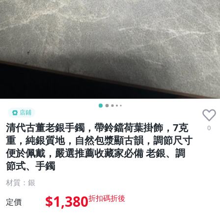
店鋪
清代古董老銀手鐲，帶鈴鐺荷葉掛飾，7克
0
重，純銀質地，自然包漿顯古韻，調節尺寸
便於佩戴，嚴選推薦收藏家必備 老銀、調
節式、手鐲
材質：銀
$1,380
定價