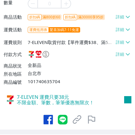
數量
商品活動
折扣碼
滿800折60
折扣碼
滿30000享95折
運費活動
運費抵用券
驚喜加碼7-11免運
運費規則
7-ELEVEN取貨付款【單件運費$38、滿5件
或消費滿$1298免運費】、7-ELEVEN取貨
付款方式
不付款【免運費】、萊爾富取貨付款【單件
運費$60、滿5件或消費滿$1298免運
全新品
商品狀況
費】、宅配/貨運【單件運費$120、滿5件
台北市
所在地區
或消費滿$1598免運費】
101740635704
商品編號
7-ELEVEN 運費只要
38
元
不限金額、筆數，筆筆優惠無限次！