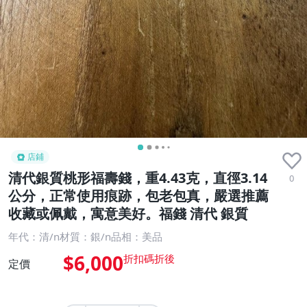
店鋪
清代銀質桃形福壽錢，重4.43克，直徑3.14
0
公分，正常使用痕跡，包老包真，嚴選推薦
收藏或佩戴，寓意美好。福錢 清代 銀質
年代：清/n材質：銀/n品相：美品
$6,000
定價