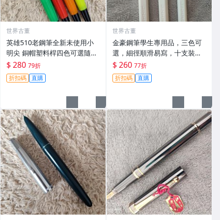
世界古董
世界古董
英雄510老鋼筆全新未使用小
金豪鋼筆學生專用品，三色可
明尖 銅帽塑料桿四色可選隨機
選，細徑順滑易寫，十支裝嚴
發貨 英雄510 鋼筆 小明尖 塑
選推薦 暗尖設計、學生用、適
$ 280
$ 260
79折
77折
料桿 新品
合書寫作業記筆記 細鋼筆 197
折扣碼
直購
折扣碼
直購
0 黑色