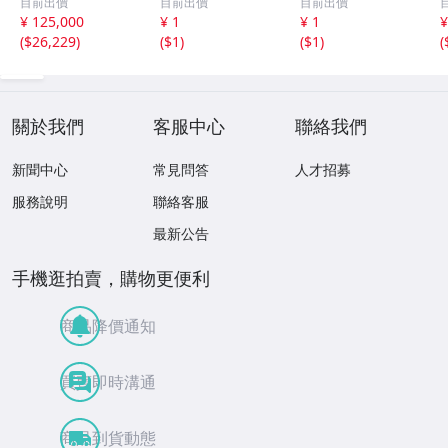
目前出價
目前出價
目前出價
銀 バー
アンティーク シ
ロフィー 8点 691
¥ 125,000
¥ 1
¥ 1
¥
ルバー ヴィンテ
g 無刻印 2点
(
$26,229
)
(
$1
)
(
$1
)
(
ージ レトロ ケー
ス 銀製品
關於我們
客服中心
聯絡我們
新聞中心
常見問答
人才招募
服務說明
聯絡客服
最新公告
手機逛拍賣，購物更便利
商品降價通知
買賣即時溝通
商品到貨動態