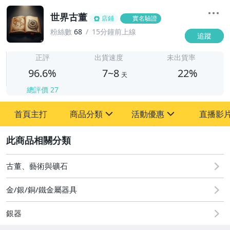
世界古董
店鋪
實名驗證
粉絲數
68
15分鐘前上線
追蹤
7
正評
出貨速度
未出貨率
96.6%
7~8
22%
天
總評價
27
首頁主打
商品分類
活動優惠
直播影
sign
sign
2
其它
[全店] 粉絲專享
[全店] 周年慶
古董、藝術與礦石
金/銀/銅/鐵金屬器具
銀器