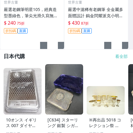
世界古董
世界古董
嚴選老鋼筆明星105，經典造
嚴選中滬稀有老鋼筆 全金屬多
型墨綠色，筆尖光滑久寫無疲
面體設計 鎢金閃耀派克小明尖
憊。全新未使用，重量適中寫
大銥粒0.5粗細 試寫順滑 中滬
$ 240
$ 430
75折
87折
作順手。 明星105 鋪毫 鉛筆
鋼筆 閃亮 工藝精湛
折扣碼
直購
折扣碼
直購
（注意：「鋪毫」為臺灣對鋼
筆的俗稱）
日本代購
看全部
10オンス イギリ
[C634] スターリ
※再出品 5018 コ
ス 007 ダイヤモ
ング 銀製 シガレ
レクション祭 銀
ンドは永遠に 純
ットケース 118g
製 Silver 刻印 ト