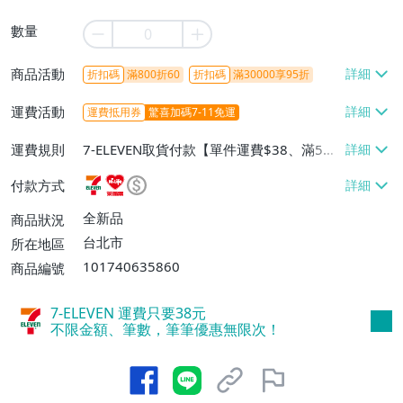
數量
商品活動
折扣碼
滿800折60
折扣碼
滿30000享95折
運費活動
運費抵用券
驚喜加碼7-11免運
運費規則
7-ELEVEN取貨付款【單件運費$38、滿5件
或消費滿$1298免運費】、7-ELEVEN取貨
付款方式
不付款【免運費】、萊爾富取貨付款【單件
運費$60、滿5件或消費滿$1298免運
全新品
商品狀況
費】、宅配/貨運【單件運費$120、滿5件
台北市
所在地區
或消費滿$1598免運費】
101740635860
商品編號
7-ELEVEN 運費只要
38
元
不限金額、筆數，筆筆優惠無限次！