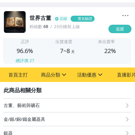
世界古董
店鋪
實名驗證
粉絲數
68
23分鐘前上線
追蹤
7
正評
出貨速度
未出貨率
96.6%
7~8
22%
天
總評價
27
首頁主打
商品分類
活動優惠
直播影
sign
sign
2
其它
[全店] 粉絲專享
[全店] 周年慶
古董、藝術與礦石
金/銀/銅/鐵金屬器具
銀器