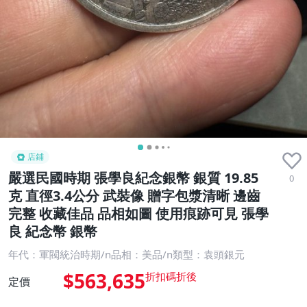
店鋪
嚴選民國時期 張學良紀念銀幣 銀質 19.85
0
克 直徑3.4公分 武裝像 贈字包漿清晰 邊齒
完整 收藏佳品 品相如圖 使用痕跡可見 張學
良 紀念幣 銀幣
年代：軍閥統治時期/n品相：美品/n類型：袁頭銀元
$563,635
定價