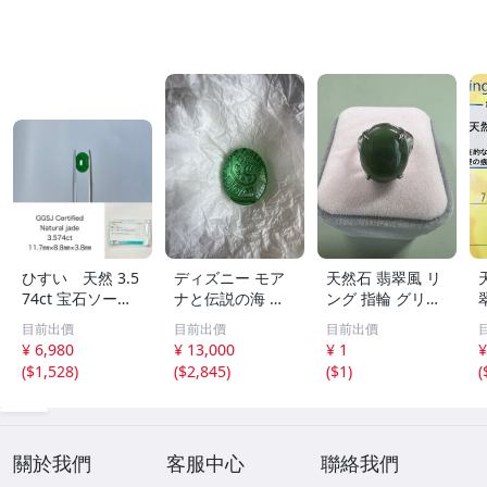
ひすい 天然 3.5
ディズニー モア
天然石 翡翠風 リ
74ct 宝石ソーテ
ナと伝説の海 テ
ング 指輪 グリー
ィング付き 11.7
フィティの心 新
ン系 ヴィンテー
目前出價
目前出價
目前出價
㎜×8.8㎜×3.8㎜
品 未開封
ジアクセサリー
¥ 6,980
¥ 13,000
¥ 1
¥
ルース（ 裸石 ）
(
$1,528
)
(
$2,845
)
(
$1
)
(
Y10181SA
2
關於我們
客服中心
聯絡我們