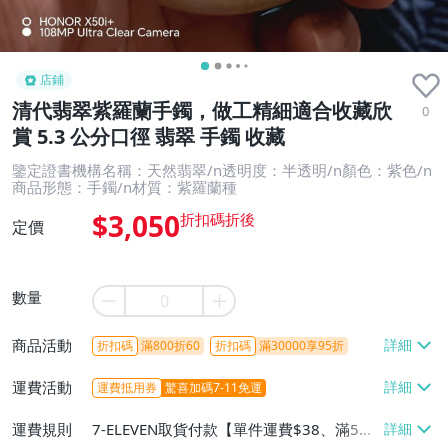
店鋪
清代翡翠紫羅蘭手鐲，做工精細適合收藏欣
0
賞 5.3 公分口徑 翡翠 手鐲 收藏
鑒定證書機構名稱：天然翡翠/n透明度：半透明/n顏色：紫色/n
商品形態：手鐲/n材質：紫羅蘭種
$3,050
定價
數量
商品活動
折扣碼
滿800折60
折扣碼
滿30000享95折
運費活動
運費抵用券
驚喜加碼7-11免運
運費規則
7-ELEVEN取貨付款【單件運費$38、滿5件