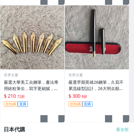
世界古董
世界古董
嚴選大華美工尖鋼筆，書法專
嚴選早期英雄26鋼筆，久寫不
用銥粒筆尖，寫字更細膩，適
累流線型設計，26大明尖順滑
合日常使用，十枚裝。 美工尖
好用。適合作業與日常記憶，
$ 210
$ 300
72折
8折
鋼筆 書法 筆尖
贈送精美筆盒。 英雄26 鋼筆
折扣碼
直購
折扣碼
直購
日用 溫和筆尖
日本代購
看全部