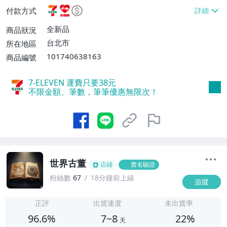
或消費滿$1298免運費】、7-ELEVEN取貨
付款方式
不付款【免運費】、萊爾富取貨付款【單件
運費$60、滿5件或消費滿$1298免運
全新品
商品狀況
費】、宅配/貨運【單件運費$120、滿5件
台北市
所在地區
或消費滿$1598免運費】
101740638163
商品編號
7-ELEVEN 運費只要
38
元
不限金額、筆數，筆筆優惠無限次！
世界古董
店鋪
實名驗證
粉絲數
67
18分鐘前上線
追蹤
7
正評
出貨速度
未出貨率
96.6%
7~8
22%
天