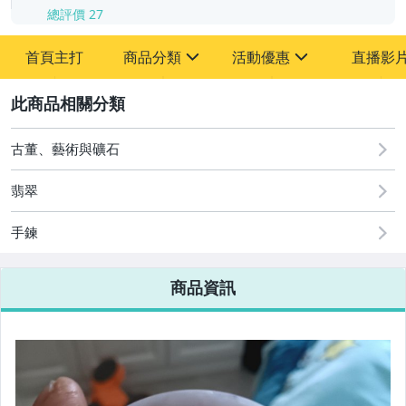
總評價
27
首頁主打
商品分類
活動優惠
直播影
sign
sign
2
其它
[全店] 粉絲專享
[全店] 周年慶
古董、藝術與礦石
翡翠
手鍊
商品資訊