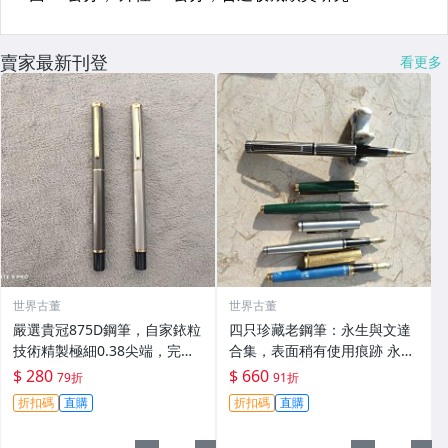
賣家最新刊登
看更多
世界古董
世界古董
嚴選貴冠875D鋼筆，自家銥粒
四只珍藏老鋼筆：永生與文達
技術精製極細0.38尖端，完美
合集，表面稍有使用痕跡 永生
融合時尚與實用 貴冠875D 鋼
&文達鋼筆古董收藏，低價特
$ 280
$ 660
79折
91折
筆 時尚 學生
惠中 非全新 上過墨水 古早懷
折扣碼
直購
折扣碼
直購
舊風 老式鋼筆：永生3支、文
達1支，久遠珍