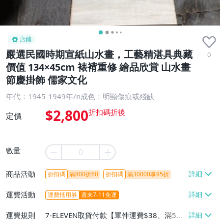
店鋪
嚴選民國時期宣紙山水畫，工藝精湛具典藏
0
價值 134×45cm 裱褙重修 繪品欣賞 山水畫
節慶掛飾 儒家文化
年代：1945-1949年/n成色：明顯傷痕或殘缺
$2,800
定價
數量
商品活動
折扣碼
滿800折60
折扣碼
滿30000享95折
運費活動
運費抵用券
週末7-11免運
運費規則
7-ELEVEN取貨付款【單件運費$38、滿5件