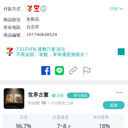
或消費滿$1298免運費】、7-ELEVEN取貨
付款方式
不付款【免運費】、萊爾富取貨付款【單件
運費$60、滿5件或消費滿$1298免運
全新品
商品狀況
費】、宅配/貨運【單件運費$120、滿5件
台北市
所在地區
或消費滿$1598免運費】
101740638529
商品編號
7-ELEVEN 運費只要
38
元
不限金額、筆數，筆筆優惠無限次！
世界古董
店鋪
實名驗證
粉絲數
70
5分鐘前上線
追蹤
7
正評
出貨速度
未出貨率
96.7%
7~8
18%
天