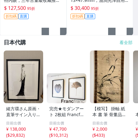
特內眼，三年古董級收藏推
13×47.9mm，油潤光澤自用佳
薦。天珠 玉石 天地天珠
品 帝王四眼天珠、斷補裝飾收
$ 127,500
$ 30,400
95折
95折
藏級別 四眼天珠、老料天珠、
折扣碼
直購
折扣碼
直購
帝王天珠
日本代購
看全部
緒方環さん原画・
完売★モダンアー
【模写】 掛軸 紙
直筆サイン入り・
ト 2枚組 Francfr
本 書 筆 骨董品
フレーム付き・真
anc フランフラン
美術 水墨画 430
目前出價
目前出價
目前出價
作。墨画。
モノクロームサマ
¥ 138,000
¥ 47,700
¥ 2,000
¥
ー アートプリン
(
$29,832
)
(
$10,312
)
(
$433
)
(
ト サイズ 63×84