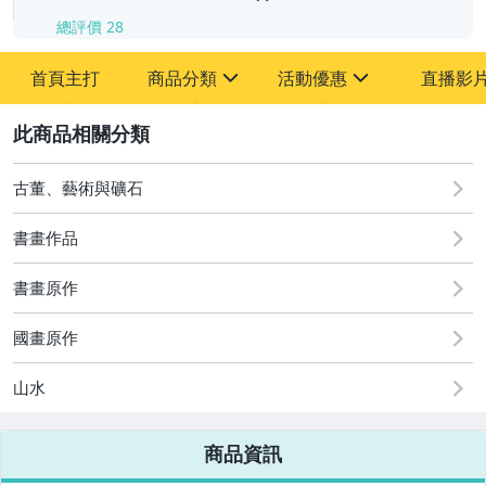
總評價
28
首頁主打
商品分類
活動優惠
直播影
sign
sign
2
其它
[全店] 粉絲專享
[全店] 周年慶
古董、藝術與礦石
書畫作品
書畫原作
國畫原作
山水
商品資訊