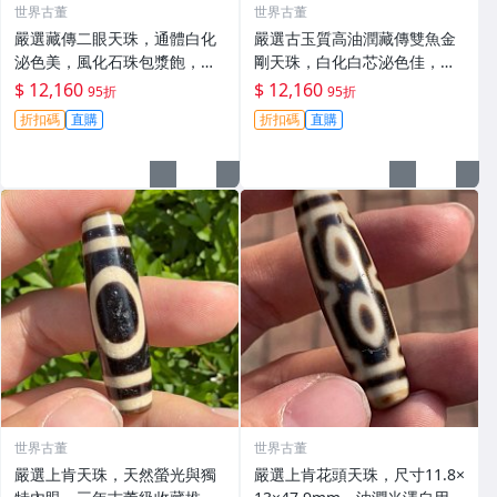
世界古董
世界古董
嚴選藏傳二眼天珠，通體白化
嚴選古玉質高油潤藏傳雙魚金
泌色美，風化石珠包漿飽，手
剛天珠，白化白芯泌色佳，手
工打磨具韻味 二眼天珠 白化
磨老料風華飽滿，尺寸10mm
$ 12,160
$ 12,160
95折
95折
泓色
雙魚天珠 白化泌色 玉質
折扣碼
直購
折扣碼
直購
世界古董
世界古董
嚴選上肯天珠，天然螢光與獨
嚴選上肯花頭天珠，尺寸11.8×