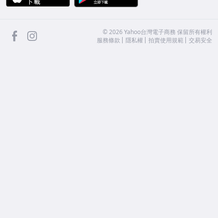
facebook
Instagram
©
2026
Yahoo台灣電子商務 保留所有權利
服務條款
隱私權
拍賣使用規範
交易安全