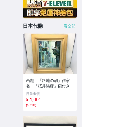
日本代購
看全部
画題：「路地の朝」作家
名：「桜井陽彦」額付き
縦58.5cm 横49cm 厚5.5c
目前出價
m 絵画 中古 【UC07007
¥ 1,001
5】◎
(
$218
)