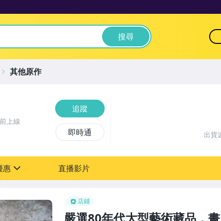
搜尋
其他原作
追蹤
鐘前上線
即時通
出貨
優惠
直播影片
sign
店鋪
嚴選80年代大型藝術藏品，畫