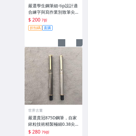
嚴選學生鋼筆細-tip設計適
合練字與寫作業別致筆尖
書寫順滑單支出售詳細請
$ 200
7折
查看圖文關鍵詞：鋼筆 筆
折扣碼
直購
尖 字體練習
世界古董
嚴選貴冠875D鋼筆，自家
銥粒技術精製極細0.38尖
端，完美融合時尚與實用
$ 280
79折