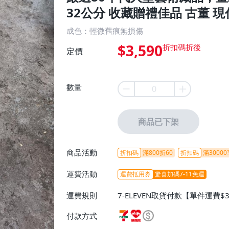
32公分 收藏贈禮佳品 古董 現
成色：輕微舊痕無損傷
$3,590
定價
數量
商品已下架
商品活動
折扣碼
滿800折60
折扣碼
滿30000
運費活動
運費抵用券
驚喜加碼7-11免運
運費規則
7-ELEVEN取貨付款【單件運費$
ELEVEN取貨不付款【免運費】
付款方式
或消費滿$1298免運費】、宅配