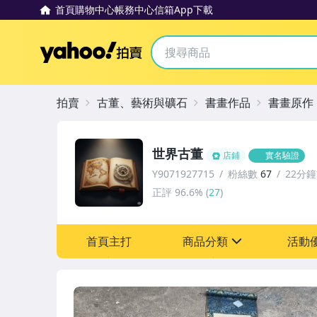
首頁
購物中心
帳務中心
信箱
App下載
Yahoo拍賣
拍賣
古董、藝術與礦石
書畫作品
書畫原作
世界古董
店鋪
實名驗證
Y9071927715
粉絲數
67
22分
正評
96.6%
(
27
)
首頁主打
商品分類
活動
sign
其它
[全店] 粉絲專享
[全店] 周年慶