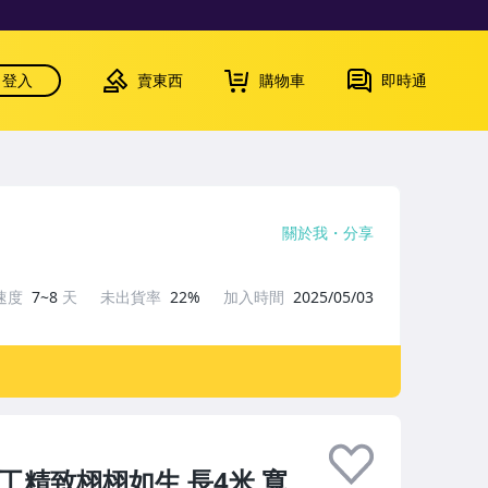
登入
賣東西
購物車
即時通
關於我
分享
速度
7~8
天
未出貨率
22%
加入時間
2025/05/03
工精致栩栩如生 長4米 寬