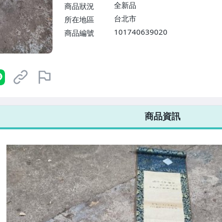
$1598免運費】
全新品
商品狀況
台北市
所在地區
101740639020
商品編號
7-ELEVEN 運費只要
38
元
不限金額、筆數，筆筆優惠無限次！
商品資訊