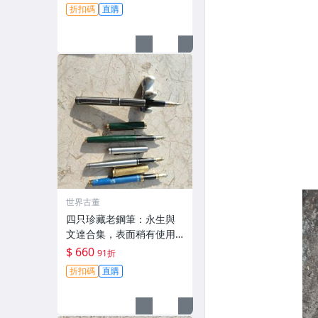
貴冠875D 鋼筆 時尚 學生
折扣碼
直購
世界古董
四只珍藏老鋼筆：永生與
文達合集，表面稍有使用
痕跡 永生&文達鋼筆古董
$ 660
91折
收藏，低價特惠中 非全新
折扣碼
直購
上過墨水 古早懷舊風 老式
鋼筆：永生3支、文達1
支，久遠珍