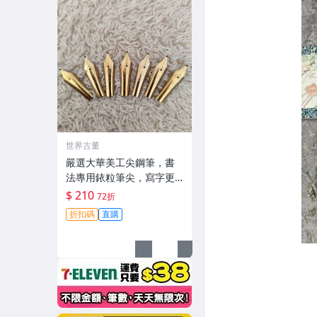
世界古董
嚴選大華美工尖鋼筆，書
法專用銥粒筆尖，寫字更
細膩，適合日常使用，十
$ 210
72折
枚裝。 美工尖 鋼筆 書法
折扣碼
直購
筆尖