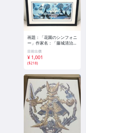
画題：「花園のシンフォニ
ー」作家名：「藤城清治」
61/500 額付き 縦32.5cm
目前出價
横55.5cm 厚1cm 絵画 中
¥ 1,001
古 【UW070631】◎
(
$218
)