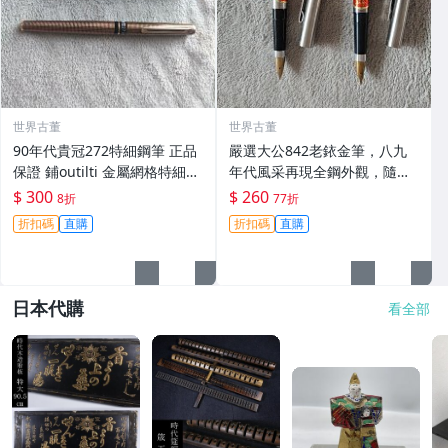
世界古董
世界古董
90年代貴冠272特細鋼筆 正品
嚴選大公842老銥金筆，八九
保證 鋪outilti 金屬網格特細筆
年代風采再現全鋼外觀，隨機
尖書寫順滑 古典美雅 貴冠272
附送兩種筆夾。全新未使用，
$ 300
$ 260
8折
77折
特細鋼筆 鋪outilti 金屬網格
保存極佳。 842老鋼筆 全鋼金
折扣碼
直購
折扣碼
直購
細筆尖 9
筆 未用過墨水
日本代購
看全部