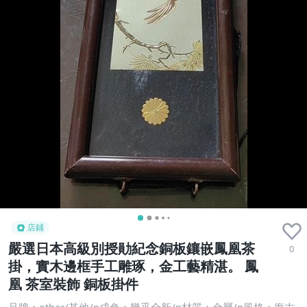
店鋪
嚴選日本高級別授勛紀念銅板鑲嵌鳳凰茶
0
掛，實木邊框手工雕琢，金工藝精湛。 鳳
凰 茶室裝飾 銅板掛件