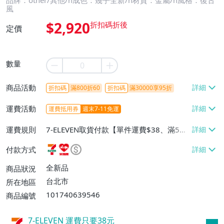
品牌：other/其他/n成色：幾乎全新/n材質：金屬/n風格：復古
風
$2,920
定價
數量
商品活動
折扣碼
滿800折60
折扣碼
滿30000享95折
運費活動
運費抵用券
週末7-11免運
運費規則
7-ELEVEN取貨付款【單件運費$38、滿5件
或消費滿$1298免運費】、7-ELEVEN取貨
付款方式
不付款【免運費】、萊爾富取貨付款【單件
運費$60、滿5件或消費滿$1298免運
全新品
商品狀況
費】、宅配/貨運【單件運費$120、滿5件
台北市
所在地區
或消費滿$1598免運費】
101740639546
商品編號
7-ELEVEN 運費只要
38
元