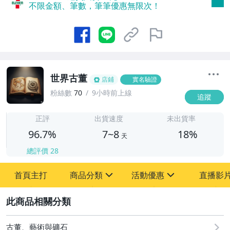
不限金額、筆數，筆筆優惠無限次！
世界古董
店鋪
實名驗證
粉絲數
70
9小時前上線
追蹤
7
正評
出貨速度
未出貨率
96.7%
7~8
18%
天
總評價
28
首頁主打
商品分類
活動優惠
直播影
sign
sign
2
其它
[全店] 粉絲專享
[全店] 周年慶
古董、藝術與礦石