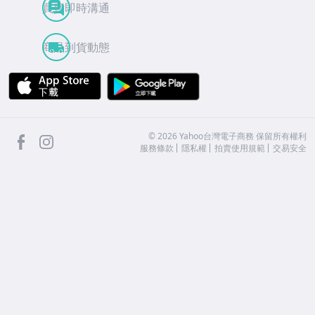
買賣即時溝通
商品到貨動態
APP Store
Google Play
facebook
Instagram
©
2026
Yahoo台灣電子商務 保留所有權利
服務條款
隱私權
拍賣使用規範
交易安全