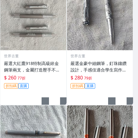
世界古董
世界古董
嚴選大紅鷹918特制高級銥金
嚴選金豪中細鋼筆，釘珠鑲鑽
鋼筆兩支，金屬打造壓手不
設計，手感佳適合學生寫作業
累，細膩鋒毫順滑書寫。收藏
記筆記 金屬覆漆材質 金豪 中
$ 260
$ 280
77折
79折
佳品！ 大紅鷹 918 鏡面 鋰
細 鋪珠
折扣碼
直購
折扣碼
直購