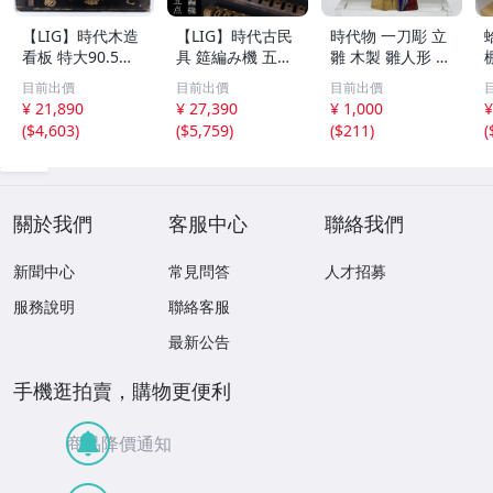
【LIG】時代木造
【LIG】時代古民
時代物 一刀彫 立
看板 特大90.5㎝
具 筵編み機 五点
雛 木製 雛人形 木
金彩 本舗 高田徳
むしろ編み 筬 お
彫彩色 小型 2.2×
目前出價
目前出價
目前出價
左衛門 古美術品
さ 農具 古道具 26
3.5×H5.7cm ひな
¥ 21,890
¥ 27,390
¥ 1,000
¥
2606.676
04.458
祭り 郷土玩具 木
(
$4,603
)
(
$5,759
)
(
$211
)
(
工芸 置物 木彫人
形(B24136)
關於我們
客服中心
聯絡我們
新聞中心
常見問答
人才招募
服務說明
聯絡客服
最新公告
手機逛拍賣，購物更便利
商品降價通知